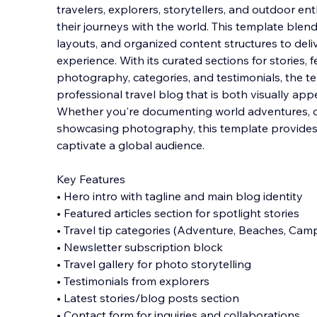
travelers, explorers, storytellers, and outdoor e
their journeys with the world. This template blen
layouts, and organized content structures to del
experience. With its curated sections for sto
ries, 
photography, categories, and testimonials, the t
professional travel blog that is both visually app
Whether you're documenting world adventures, off
showcasing photography, this template provides
captivate a global audience.
Key Features
• Hero intro with tagline and main blog identity
• Featured articles section for spotlight stories
• Travel tip categories (Adventure, Beaches, Campi
• Newsletter subscription block
• Travel gallery for photo storytelling
• Testimonials from explorers
• Latest stories/blog posts section
• Contact form for inquiries and collaborations