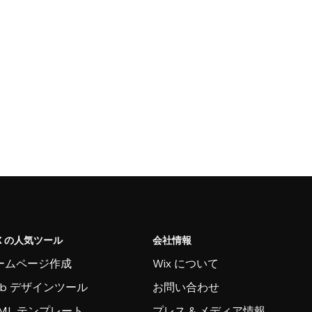
X の人気ツール
会社情報
ームページ作成
Wix について
eb デザインツール
お問い合わせ
TML テンプレート
プレス & メディア情報