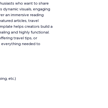
nthusiasts who want to share
ds dynamic visuals, engaging
iver an immersive reading
featured articles, travel
emplate helps creators build a
ealing and highly functional.
ering travel tips, or
 everything needed to
ng, etc.)