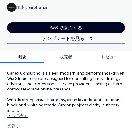
作成：
Euphoria
$69で購入する
テンプレートを見る
概要
販売者
レビュー
Carlex Consulting is a sleek, modern, and performance-driven
Wix Studio template designed for consulting firms, strategy
advisors, and professional service providers seeking a sharp,
corporate-grade online presence.
With its strong visual hierarchy, clean layouts, and confident
black-and-white aesthetic, Arteon projects clarity, authority,
and fo
...
さらに表示
業界：