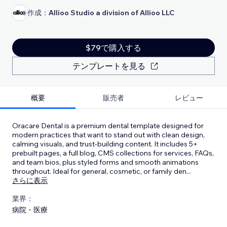
作成：
Allioo Studio a division of Allioo LLC
$79で購入する
テンプレートを見る
概要
販売者
レビュー
Oracare Dental is a premium dental template designed for
modern practices that want to stand out with clean design,
calming visuals, and trust-building content. It includes 5+
prebuilt pages, a full blog, CMS collections for services, FAQs,
and team bios, plus styled forms and smooth animations
throughout. Ideal for general, cosmetic, or family den
...
さらに表示
業界：
病院・医療