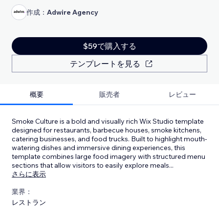
作成：
Adwire Agency
$59で購入する
テンプレートを見る
概要
販売者
レビュー
Smoke Culture is a bold and visually rich Wix Studio template
designed for restaurants, barbecue houses, smoke kitchens,
catering businesses, and food trucks. Built to highlight mouth-
watering dishes and immersive dining experiences, this
template combines large food imagery with structured menu
sections that allow visitors to easily explore meals
...
さらに表示
業界：
レストラン