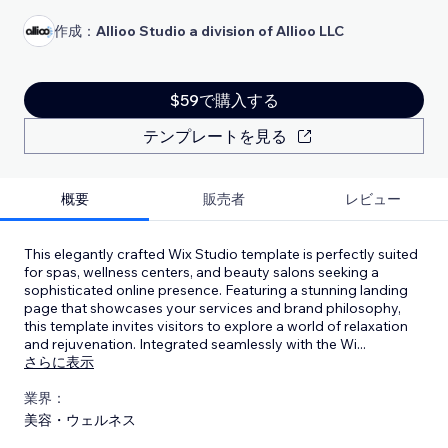
作成：
Allioo Studio a division of Allioo LLC
$59で購入する
テンプレートを見る
概要
販売者
レビュー
This elegantly crafted Wix Studio template is perfectly suited
for spas, wellness centers, and beauty salons seeking a
sophisticated online presence. Featuring a stunning landing
page that showcases your services and brand philosophy,
this template invites visitors to explore a world of relaxation
and rejuvenation. Integrated seamlessly with the Wi
...
さらに表示
業界：
美容・ウェルネス