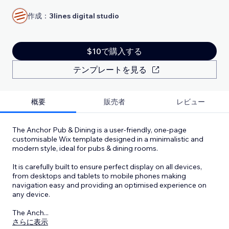
作成：
3lines digital studio
$10で購入する
テンプレートを見る
概要
販売者
レビュー
The Anchor Pub & Dining is a user-friendly, one-page
customisable Wix template designed in a minimalistic and
modern style, ideal for pubs & dining rooms.
It is carefully built to ensure perfect display on all devices,
from desktops and tablets to mobile phones making
navigation easy and providing an optimised experience on
any device.
The Anch
...
さらに表示