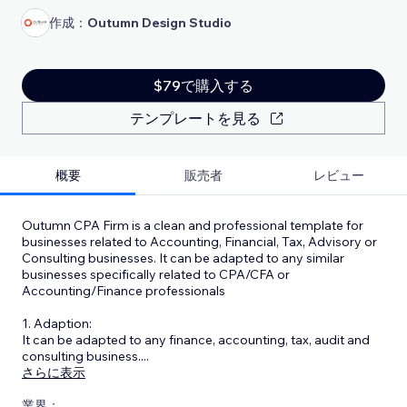
作成：
Outumn Design Studio
$79で購入する
テンプレートを見る
概要
販売者
レビュー
Outumn CPA Firm is a clean and professional template for
businesses related to Accounting, Financial, Tax, Advisory or
Consulting businesses. It can be adapted to any similar
businesses specifically related to CPA/CFA or
Accounting/Finance professionals
1. Adaption:
It can be adapted to any finance, accounting, tax, audit and
consulting business.
...
さらに表示
業界：