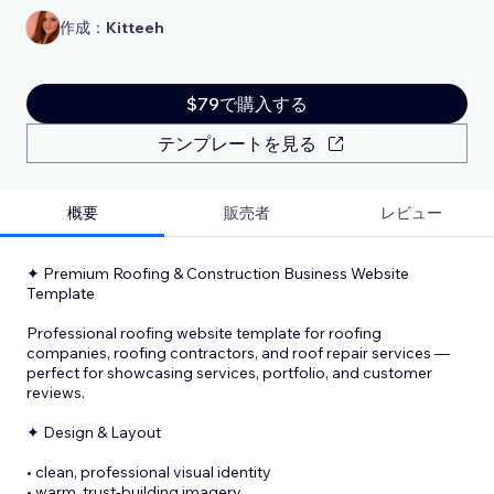
作成：
Kitteeh
$79で購入する
テンプレートを見る
概要
販売者
レビュー
✦ Premium Roofing & Construction Business Website
Template
Professional roofing website template for roofing
companies, roofing contractors, and roof repair services —
perfect for showcasing services, portfolio, and customer
reviews.
✦ Design & Layout
• clean, professional visual identity
• warm, trust-building imagery