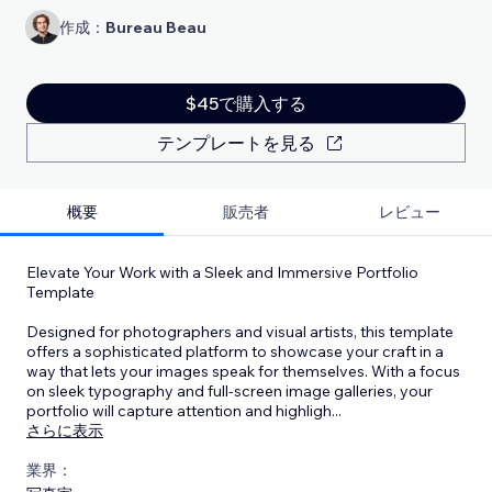
作成：
Bureau Beau
$45で購入する
テンプレートを見る
概要
販売者
レビュー
Elevate Your Work with a Sleek and Immersive Portfolio
Template
Designed for photographers and visual artists, this template
offers a sophisticated platform to showcase your craft in a
way that lets your images speak for themselves. With a focus
on sleek typography and full-screen image galleries, your
portfolio will capture attention and highligh
...
さらに表示
業界：