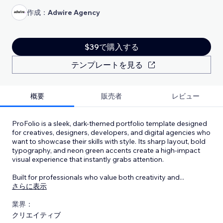
作成：
Adwire Agency
$39で購入する
テンプレートを見る
概要
販売者
レビュー
ProFolio is a sleek, dark-themed portfolio template designed
for creatives, designers, developers, and digital agencies who
want to showcase their skills with style. Its sharp layout, bold
typography, and neon green accents create a high-impact
visual experience that instantly grabs attention.
Built for professionals who value both creativity and
...
さらに表示
業界：
クリエイティブ