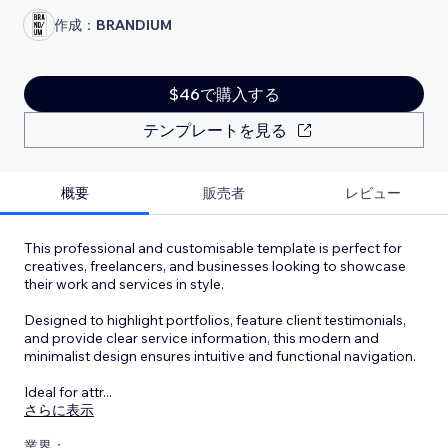
作成：
BRANDIUM
$46で購入する
テンプレートを見る
概要
販売者
レビュー
This professional and customisable template is perfect for
creatives, freelancers, and businesses looking to showcase
their work and services in style.
Designed to highlight portfolios, feature client testimonials,
and provide clear service information, this modern and
minimalist design ensures intuitive and functional navigation.
Ideal for attr
...
さらに表示
業界：