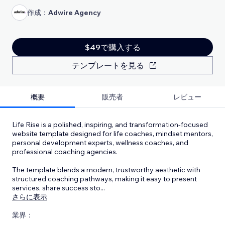
作成：
Adwire Agency
$49で購入する
テンプレートを見る
概要
販売者
レビュー
Life Rise is a polished, inspiring, and transformation-focused
website template designed for life coaches, mindset mentors,
personal development experts, wellness coaches, and
professional coaching agencies.
The template blends a modern, trustworthy aesthetic with
structured coaching pathways, making it easy to present
services, share success sto
...
さらに表示
業界：