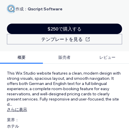
作成：
Qscript Software
$250で購入する
テンプレートを見る
概要
販売者
レビュー
This Wix Studio website features a clean, modern design with
strong visuals, spacious layout, and smooth navigation. It
offers both German and English text for a full bilingual
experience, a complete room-booking feature for easy
reservations, and well-designed pricing cards to clearly
present services. Fully responsive and user-focused, the site
d
...
さらに表示
業界：
ホテル