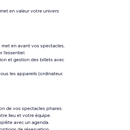
, met en valeur votre univers
i met en avant vos spec
tacles,
 l’essentiel.
n et gestion des billets avec
ous les appareils (ordinateur,
tion de vos spectacles phares.
tre lieu et votre équipe.
mplète avec un agenda.
 options de réservation.