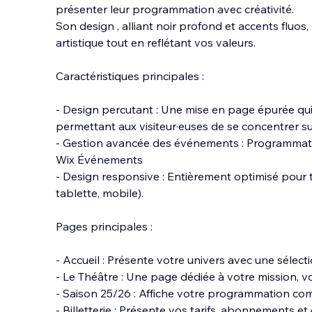
présenter leur programmation avec créativité.
Son design , alliant noir profond et accents fluos
artistique tout en reflétant vos valeurs.
Caractéristiques principales :
- Design percutant : Une mise en page épurée qu
permettant aux visiteur·euses de se concentrer sur
- Gestion avancée des événements : Programmatio
Wix Événements
- Design responsive : Entièrement optimisé pour t
tablette, mobile).
Pages principales :
- Accueil : Présente votre univers avec une sélec
- Le Théâtre : Une page dédiée à votre mission, vo
- Saison 25/26 : Affiche votre programmation co
- Billetterie : Présente vos tarifs, abonnements et