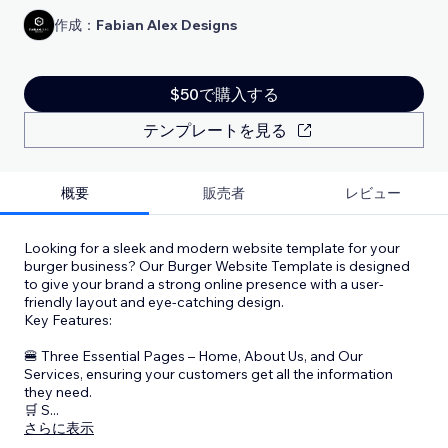
作成：
Fabian Alex Designs
$50で購入する
テンプレートを見る
概要
販売者
レビュー
Looking for a sleek and modern website template for your
burger business? Our Burger Website Template is designed
to give your brand a strong online presence with a user-
friendly layout and eye-catching design.
Key Features:
🍔 Three Essential Pages – Home, About Us, and Our
Services, ensuring your customers get all the information
they need.
🛒 S
...
さらに表示