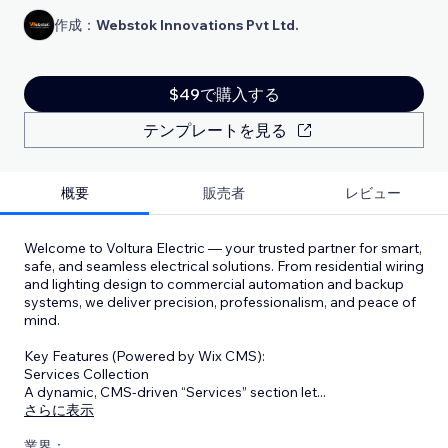
作成：
Webstok Innovations Pvt Ltd.
$49で購入する
テンプレートを見る
概要
販売者
レビュー
Welcome to Voltura Electric — your trusted partner for smart,
safe, and seamless electrical solutions. From residential wiring
and lighting design to commercial automation and backup
systems, we deliver precision, professionalism, and peace of
mind.
Key Features (Powered by Wix CMS):
Services Collection
A dynamic, CMS-driven “Services” section let
...
さらに表示
業界：