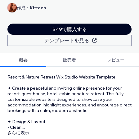
作成：
Kitteeh
$49で購入する
テンプレートを見る
概要
販売者
レビュー
Resort & Nature Retreat Wix Studio Website Template
✦ Create a peaceful and inviting online presence for your
resort, guesthouse, hotel, cabin or nature retreat. This fully
customizable website is designed to showcase your
accommodation, highlight experiences, and encourage direct
bookings with a calm, modern aesthetic.
✦ Design & Layout
• Clean,
...
さらに表示