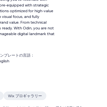
pre-equipped with strategic
tions optimized for high-value
 visual focus, and fully
rand value. From technical
is ready. With Odin, you are not
anageable digital landmark that
ンプレートの言語：
glish
Wix プロギャラリー