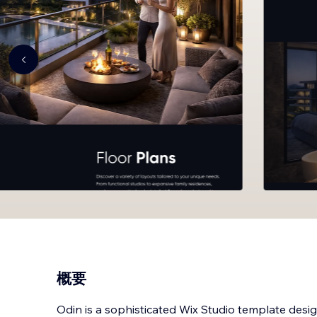
概要
Odin is a sophisticated Wix Studio template design