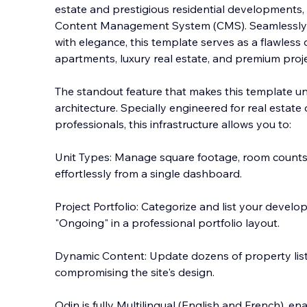
estate and prestigious residential developments, f
Content Management System (CMS). Seamlessly 
with elegance, this template serves as a flawless 
apartments, luxury real estate, and
premium proje
The standout feature that makes this template un
architecture. Specially engineered for real estat
professionals, this infrastructure allows you to:
Unit Types: Manage square footage, room counts, 
effortlessly from a single dashboard.
Project Portfolio: Categorize and list your deve
"Ongoing" in a professional portfolio layout.
Dynamic Content: Update dozens of property list
compromising the site's design.
Odin is fully Multilingual (English and French), e