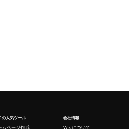
X の人気ツール
会社情報
ームページ作成
Wix について