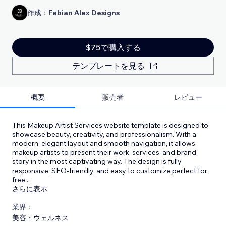
作成：
Fabian Alex Designs
$75で購入する
テンプレートを見る
概要
販売者
レビュー
This Makeup Artist Services website template is designed to
showcase beauty, creativity, and professionalism. With a
modern, elegant layout and smooth navigation, it allows
makeup artists to present their work, services, and brand
story in the most captivating way. The design is fully
responsive, SEO-friendly, and easy to customize perfect for
free
...
さらに表示
業界：
美容・ウェルネス