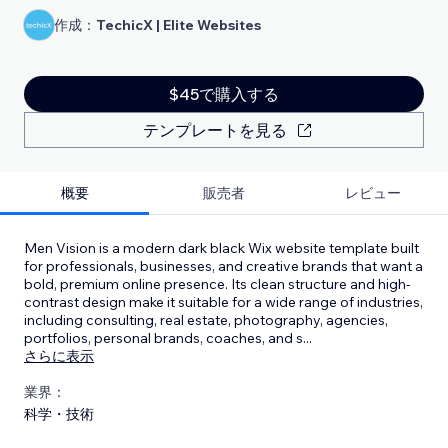
作成：
TechicX | Elite Websites
$45で購入する
テンプレートを見る
概要
販売者
レビュー
Men Vision is a modern dark black Wix website template built
for professionals, businesses, and creative brands that want a
bold, premium online presence. Its clean structure and high-
contrast design make it suitable for a wide range of industries,
including consulting, real estate, photography, agencies,
portfolios, personal brands, coaches, and s
...
さらに表示
業界：
科学・技術