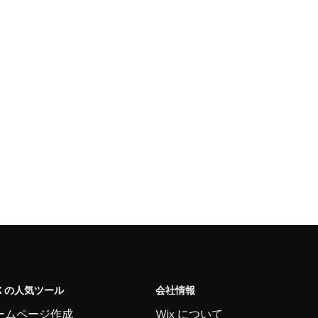
X の人気ツール
会社情報
ームページ作成
Wix について