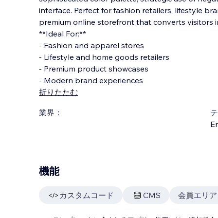
interface. Perfect for fashion retailers, lifestyle 
premium online storefront that converts visitors 
**Ideal For:**
- Fashion and apparel stores
- Lifestyle and home goods retailers
- Premium product showcases
- Modern brand experiences
折りたたむ
業界：
テ
En
機能
カスタムコード
CMS
会員エリア