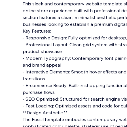
This sleek and contemporary website template s
online store experience built with professional de
section features a clean, minimalist aesthetic perf
businesses looking to establish a premium digita
Key Features:
- Responsive
Design: Fully optimized for desktop,
- Professional Layout: Clean grid system with str
product showcase
- Modern Typography: Contemporary font pairing
and brand appeal
- Interactive Elements: Smooth hover effects an
transitions
- E-commerce Ready: Built-in shopping functionali
purchase flows
- SEO Optimized: Structured for search engine vi
- Fast Loading: Optimized assets and code for qu
**Design Aesthetic:**
The Fossil template embodies contemporary web 
sophisticated color palette, strategic use of negat