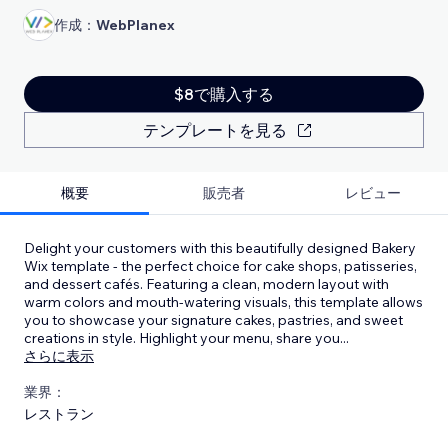
作成：
WebPlanex
$8で購入する
テンプレートを見る
概要
販売者
レビュー
Delight your customers with this beautifully designed Bakery
Wix template - the perfect choice for cake shops, patisseries,
and dessert cafés. Featuring a clean, modern layout with
warm colors and mouth-watering visuals, this template allows
you to showcase your signature cakes, pastries, and sweet
creations in style. Highlight your menu, share you
...
さらに表示
業界：
レストラン