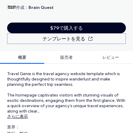
作成：
Brain Quest
$79で購入する
テンプレートを見る
概要
販売者
レビュー
Travel Genie is the travel agency website template which is
thoughtfully designed to inspire wanderlust and make
planning the perfect trip seamless.
The homepage captivates visitors with stunning visuals of
exotic destinations, engaging them from the first glance. With
a quick overview of your agency’s unique travel experiences,
along with clear
...
さらに表示
業界：