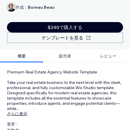
作成：
Bureau Beau
$240で購入する
テンプレートを見る
概要
販売者
レビュー
Premium Real Estate Agency Website Template
Take your real estate business to the next level with this sleek,
professional, and fully customizable Wix Studio template.
Designed specifically for modern real estate agencies, this
template includes all the essential features to showcase
properties, introduce agents, and engage potential clients—
while
...
さらに表示
業界：