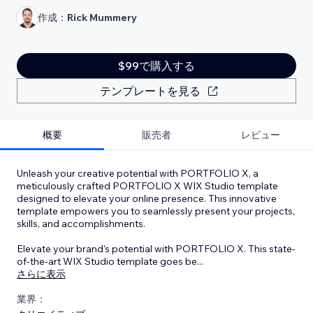
作成：
Rick Mummery
$99で購入する
テンプレートを見る
概要
販売者
レビュー
Unleash your creative potential with PORTFOLIO X, a
meticulously crafted PORTFOLIO X WIX Studio template
designed to elevate your online presence. This innovative
template empowers you to seamlessly present your projects,
skills, and accomplishments.
Elevate your brand’s potential with PORTFOLIO X. This state-
of-the-art WIX Studio template goes be
...
さらに表示
業界：