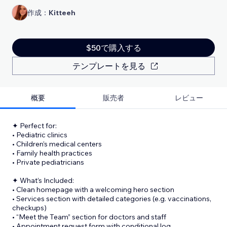
作成：
Kitteeh
$50で購入する
テンプレートを見る
概要
販売者
レビュー
✦ Perfect for:
• Pediatric clinics
• Children’s medical centers
• Family health practices
• Private pediatricians
✦ What’s Included:
• Clean homepage with a welcoming hero section
• Services section with detailed categories (e.g. vaccinations,
checkups)
• “Meet the Team” section for doctors and staff
• Appointment request form with conditional log
...