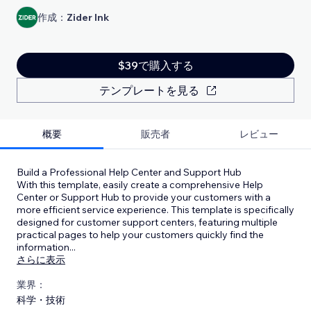
作成：
Zider Ink
$39で購入する
テンプレートを見る
概要
販売者
レビュー
Build a Professional Help Center and Support Hub
With this template, easily create a comprehensive Help
Center or Support Hub to provide your customers with a
more efficient service experience. This template is specifically
designed for customer support centers, featuring multiple
practical pages to help your customers quickly find the
information
...
さらに表示
業界：
科学・技術