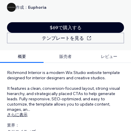
作成：
Euphoria
$69で購入する
テンプレートを見る
概要
販売者
レビュー
Richmond Interior is a modern Wix Studio website template
designed for interior designers and creative studios.
It features a clean, conversion-focused layout, strong visual
hierarchy, and strategically placed CTAs to help generate
leads. Fully responsive, SEO-optimized, and easy to
customize, the template allows you to update content,
images, an
...
さらに表示
業界：