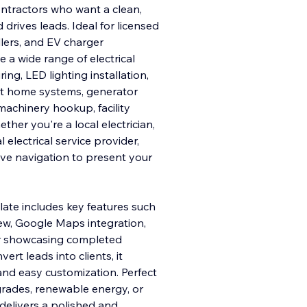
contractors who want a clean,
 drives leads. Ideal for licensed
allers, and EV charger
 a wide range of electrical
ing, LED lighting installation,
art home systems, generator
 machinery hookup, facility
er you're a local electrician,
l electrical service provider,
itive navigation to present your
late includes key features such
ew, Google Maps integration,
 for showcasing completed
ert leads into clients, it
and easy customization. Perfect
pgrades, renewable energy, or
delivers a polished and