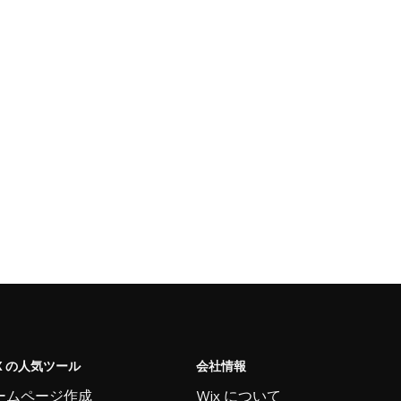
X の人気ツール
会社情報
ームページ作成
Wix について