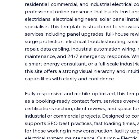
residential, commercial, and industrial electrical 
professional online presence that builds trust and
electricians, electrical engineers, solar panel inst
specialists, this template is stru
ctured to showcase
services including panel upgrades, full-house rewir
surge protection, electrical troubleshooting, sm
repair, data cabling, industrial automation wiring,
maintenance, and 24/7 emergency response. Wheth
a smart energy consultant, or a full-scale industria
this site offers a strong visual hierarchy and intu
capabilities with clarity and confidence.
Fully responsive and mobile-optimized, this temp
as a booking-ready contact form, services overvi
certifications section, client reviews, and space
industrial or commercial projects. Designed to conv
supports SEO best practices, fast loading times, 
for those working in new construction, facility u
electrical system maintenance, Outumn – Electric 