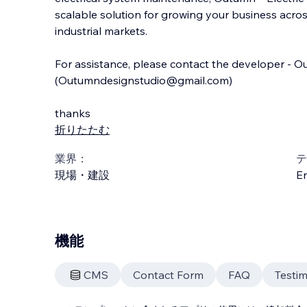
scalable solution for growing your business acros
industrial markets.
For assistance, please contact the developer - 
(Outumndesignstudio@gmail.com)
thanks
折りたたむ
業界：
テ
現場・建設
En
機能
CMS
Contact Form
FAQ
Testim