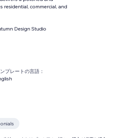
s residential, commercial, and
Outumn Design Studio
ンプレートの言語：
glish
onials