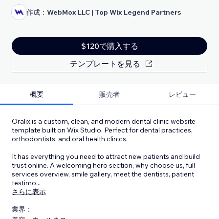
作成：
WebMox LLC | Top Wix Legend Partners
$120で購入する
テンプレートを見る
概要
販売者
レビュー
Oralix is a custom, clean, and modern dental clinic website
template built on Wix Studio. Perfect for dental practices,
orthodontists, and oral health clinics.
It has everything you need to attract new patients and build
trust online. A welcoming hero section, why choose us, full
services overview, smile gallery, meet the dentists, patient
testimo
...
さらに表示
業界：