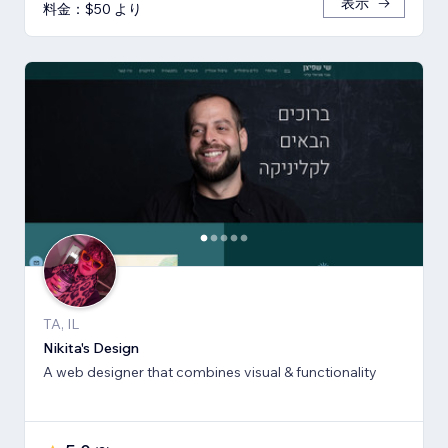
表示
料金：$50 より
TA, IL
Nikita's Design
A web designer that combines visual & functionality