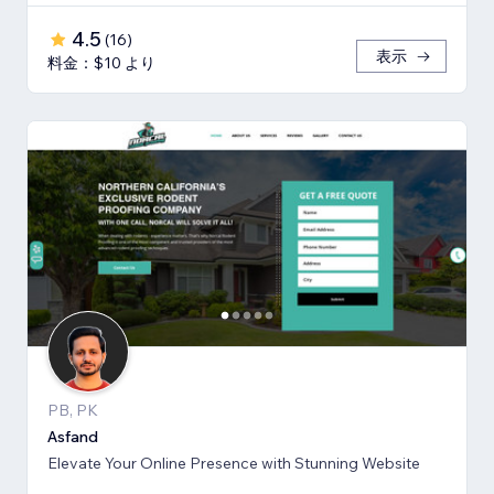
4.5
(
16
)
表示
料金：$10 より
PB, PK
Asfand
Elevate Your Online Presence with Stunning Website