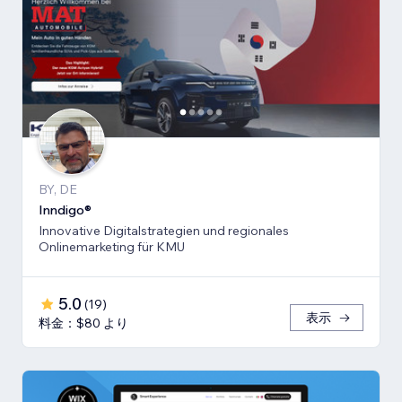
BY, DE
Inndigo®
Innovative Digitalstrategien und regionales
Onlinemarketing für KMU
5.0
(
19
)
表示
料金：$80 より