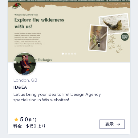
London, GB
ID&EA
Let us bring your idea to life! Design Agency
specialising in Wix websites!
5.0
(
51
)
表示
料金：$150 より