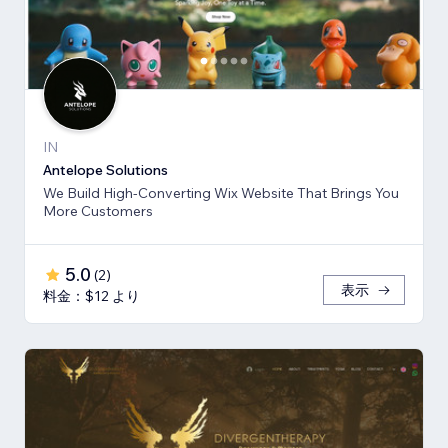
IN
Antelope Solutions
We Build High-Converting Wix Website That Brings You
More Customers
5.0
(
2
)
表示
料金：$12 より