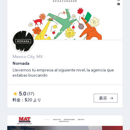
Mexico City, MX
Nomada
Llevemos tu empresa al siguiente nivel, la agencia que
estabas buscando
5.0
(
17
)
表示
料金：$20 より