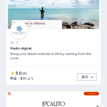
25, IT
Radici digitali
Bring your dream website to life by starting from the
roots
5.0
(
6
)
表示
料金：$20 より