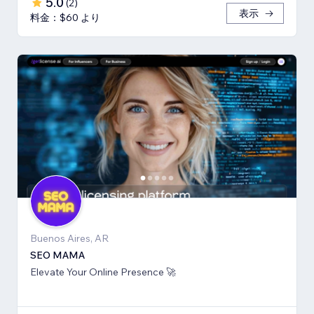
5.0
(
2
)
表示
料金：$60 より
Buenos Aires, AR
SEO MAMA
Elevate Your Online Presence 🚀