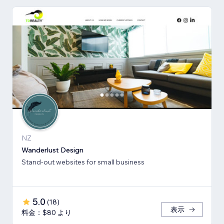
NZ
Wanderlust Design
Stand-out websites for small business
5.0
(
18
)
表示
料金：$80 より