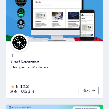
IT
Smart Experience
Il tuo partner Wix italiano
5.0
(
30
)
表示
料金：$50 より