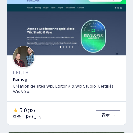
BRE, FR
Kornog
Création de sites Wix, Editor X & Wix Studio. Certifiés
Wix Vélo.
5.0
(
12
)
表示
料金：$50 より