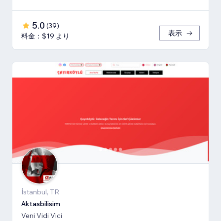
5.0
(
39
)
表示
料金：$19 より
İstanbul, TR
Aktasbilisim
Veni Vidi Vici