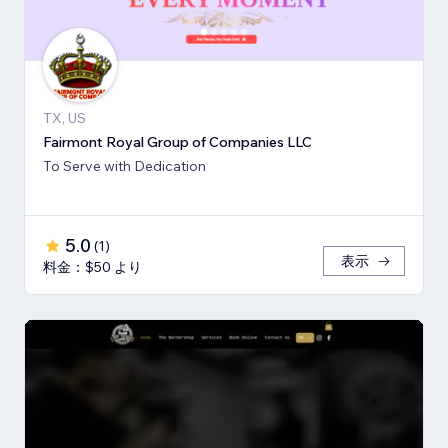
TX, US
Fairmont Royal Group of Companies LLC
To Serve with Dedication
5.0
(
1
)
表示
料金：$50 より