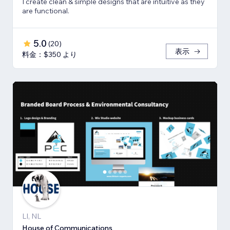
I create clean & simple designs that are intuitive as they
are functional.
5.0
(
20
)
表示
料金：$350 より
LI, NL
House of Communications