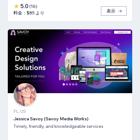
5.0
(
16
)
表示
料金：$85 より
FL, US
Jessica Savoy (Savoy Media Works)
Timely, friendly, and knowledgeable services