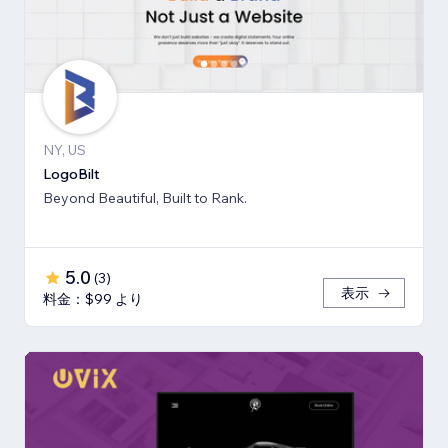
NY, US
LogoBilt
Beyond Beautiful, Built to Rank.
5.0
(
3
)
表示
料金：$99 より