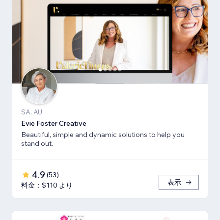
SA, AU
Evie Foster Creative
Beautiful, simple and dynamic solutions to help you
stand out.
4.9
(
53
)
表示
料金：$110 より