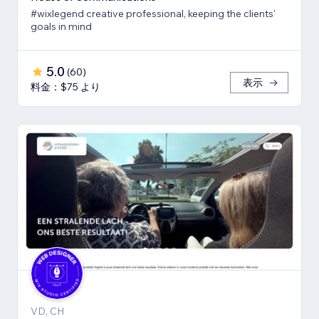
#wixlegend creative professional, keeping the clients'
goals in mind
5.0
(
60
)
表示
料金：$75 より
VD, CH