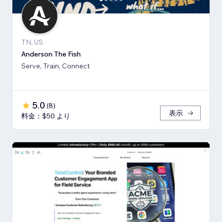
TN, US
Anderson The Fish
Serve, Train, Connect
5.0
(
8
)
表示
料金：$50 より