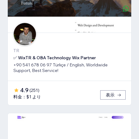
TR
✅ WixTR & OBA Technology Wix Partner
+90 541 678 06 97 Türkçe / English, Worldwide
Support, Best Service!
4.9
(
251
)
表示
料金：$1 より