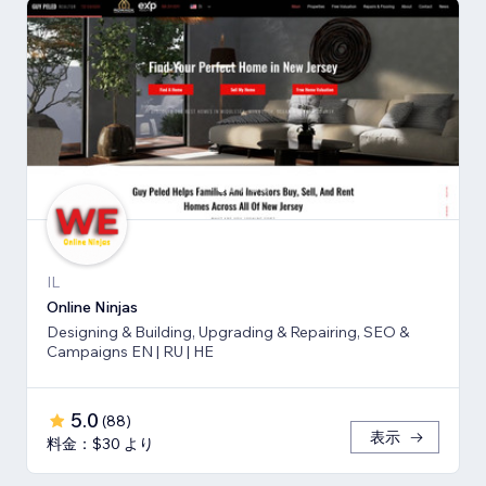
IL
Online Ninjas
Designing & Building, Upgrading & Repairing, SEO &
Campaigns EN | RU | HE
5.0
(
88
)
表示
料金：$30 より