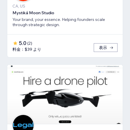
CA, US
Mystiká Moon Studio
Your brand, your essence. Helping founders scale
through strategic design.
5.0
(
2
)
表示
料金：$39 より