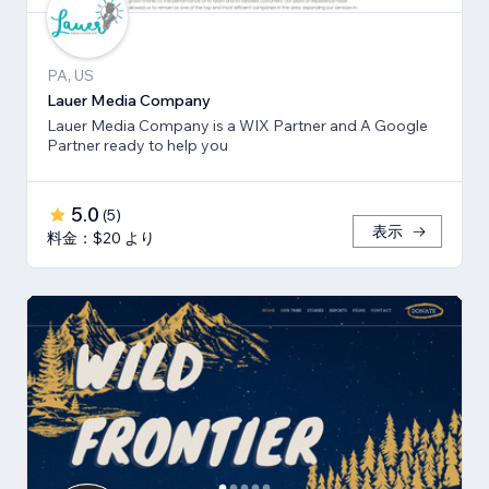
PA, US
Lauer Media Company
Lauer Media Company is a WIX Partner and A Google
Partner ready to help you
5.0
(
5
)
表示
料金：$20 より