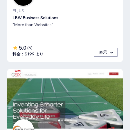
FL, US
LBW Business Solutions
"More than Websites"
5.0
(
6
)
表示
料金：$199 より