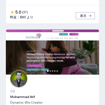
5.0
(
37
)
表示
料金：$85 より
GB
Muhammad Atif
Dynamic Wix Creator