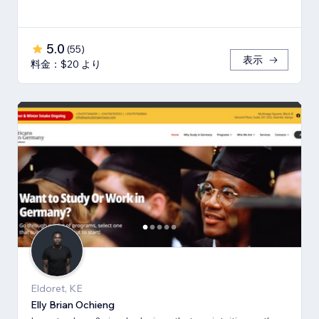
5.0
(
55
)
表示
料金：$20 より
Eldoret, KE
Elly Brian Ochieng