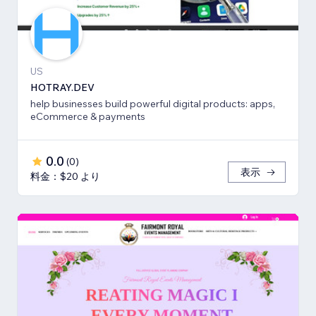
US
HOTRAY.DEV
help businesses build powerful digital products: apps,
eCommerce & payments
0.0
(
0
)
表示
料金：$20 より