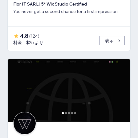
Flor IT SARL | 5* Wix Studio Certified
You never get a second chance for a first impression.
4.8
(
124
)
表示
料金：$25 より