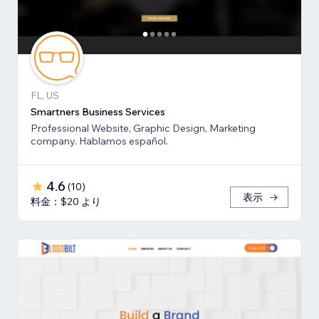
FL, US
Smartners Business Services
Professional Website, Graphic Design, Marketing
company. Hablamos español.
4.6
(
10
)
表示
料金：$20 より