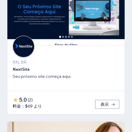
RN, BR
NextSite
Seu próximo site começa aqui.
5.0
(
2
)
表示
料金：$69 より