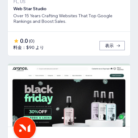
FL, US
Web Star Studio
Over 15 Years Crafting Websites That Top Google
Rankings and Boost Sales.
0.0
(
0
)
表示
料金：$90 より