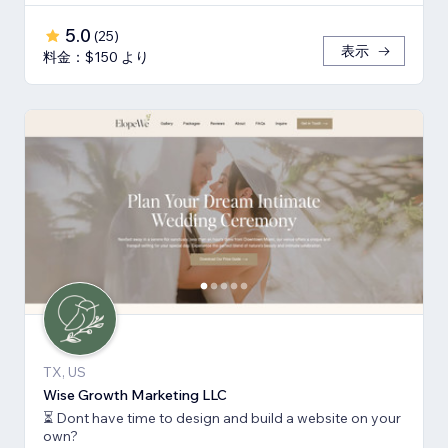
5.0
(
25
)
表示
料金：$150 より
TX, US
Wise Growth Marketing LLC
⏳ Dont have time to design and build a website on your
own?