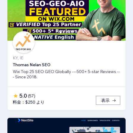
KY, IE
Thomas Nelan SEO
Wix Top 25 SEO GEO Globally ---500+ 5-star Reviews --
- Since 2018.
5.0
(
57
)
表示
料金：$250 より