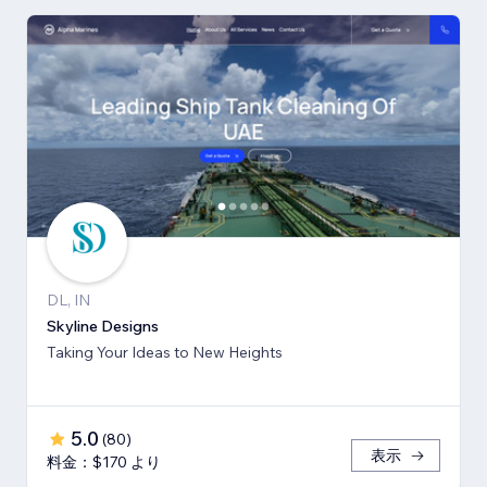
DL, IN
Skyline Designs
Taking Your Ideas to New Heights
5.0
(
80
)
表示
料金：$170 より