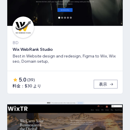
BD
Wix WebRank Studio
Best in Website design and redesign, Figma to Wix, Wix
seo, Domain setup,
5.0
(
39
)
表示
料金：$30 より