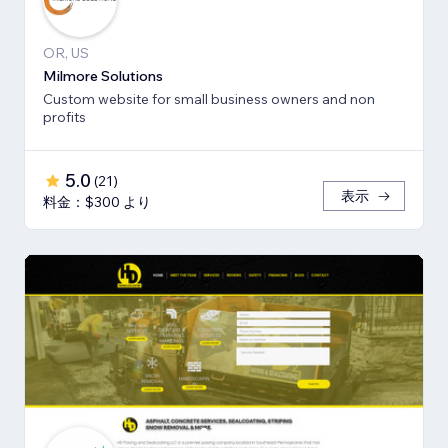
OR, US
Milmore Solutions
Custom website for small business owners and non
profits
5.0
(
21
)
表示
料金：$300 より