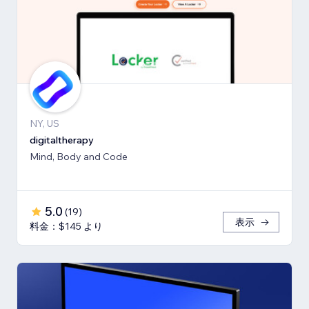
NY, US
digitaltherapy
Mind, Body and Code
5.0
(
19
)
表示
料金：$145 より