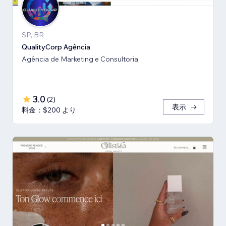
SP, BR
QualityCorp Agência
Agência de Marketing e Consultoria
3.0
(
2
)
表示
料金：$200 より