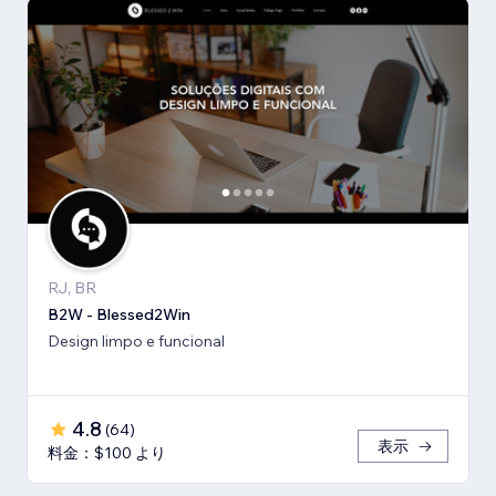
RJ, BR
B2W - Blessed2Win
Design limpo e funcional
4.8
(
64
)
表示
料金：$100 より