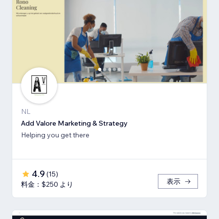
NL
Add Valore Marketing & Strategy
Helping you get there
4.9
(
15
)
表示
料金：$250 より