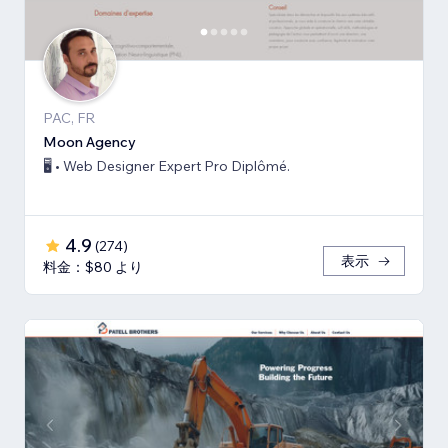
PAC, FR
Moon Agency
🖥️ • Web Designer Expert Pro Diplômé.
4.9
(
274
)
表示
料金：$80 より