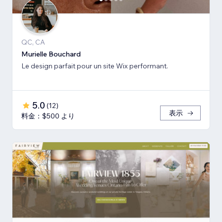
QC, CA
Murielle Bouchard
Le design parfait pour un site Wix performant.
5.0
(
12
)
表示
料金：$500 より