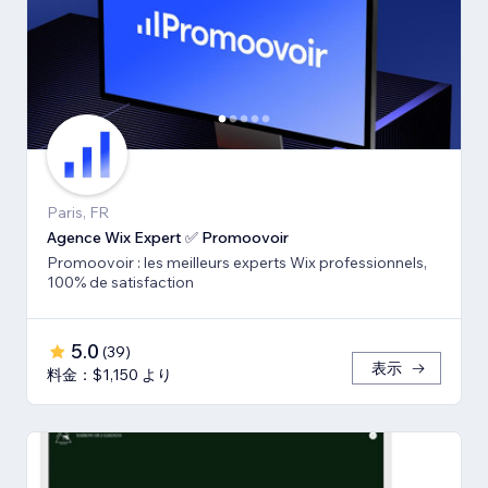
Paris, FR
Agence Wix Expert ✅ Promoovoir
Promoovoir : les meilleurs experts Wix professionnels,
100% de satisfaction
5.0
(
39
)
表示
料金：$1,150 より