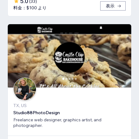
5.0
(
33
)
表示
料金：$100 より
TX, US
Studio88PhotoDesign
Freelance web designer, graphics artist, and
photographer.