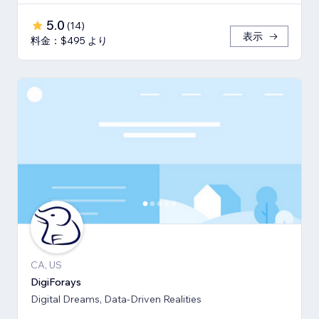
5.0
(
14
)
表示
料金：$495 より
CA, US
DigiForays
Digital Dreams, Data-Driven Realities