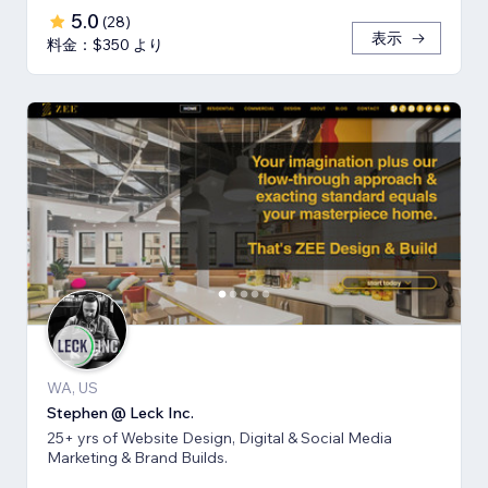
5.0
(
28
)
表示
料金：$350 より
WA, US
Stephen @ Leck Inc.
25+ yrs of Website Design, Digital & Social Media
Marketing & Brand Builds.