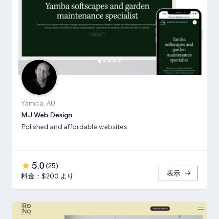
Yamba, AU
MJ Web Design
Polished and affordable websites
5.0
(
25
)
表示
料金：$200 より