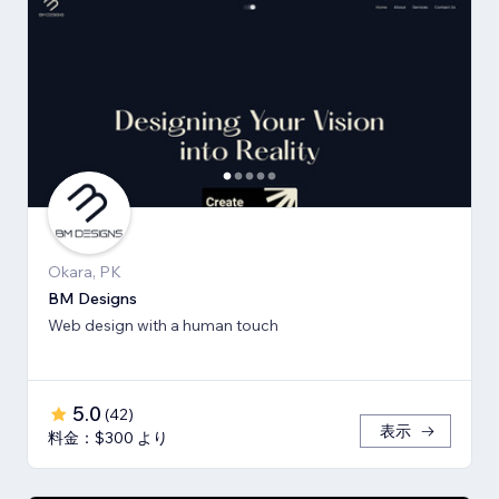
Okara, PK
BM Designs
Web design with a human touch
5.0
(
42
)
表示
料金：$300 より