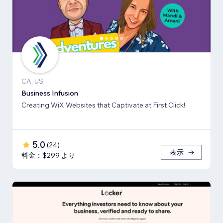
CA, US
Business Infusion
Creating WiX Websites that Captivate at First Click!
5.0
(
24
)
表示
料金：$299 より