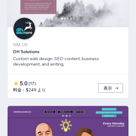
NM, US
DH Solutions
Custom web design, SEO content, business
development, and writing.
5.0
(
17
)
表示
料金：$249 より