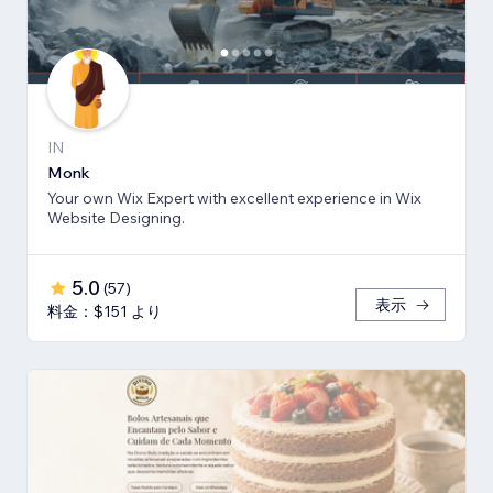
IN
Monk
Your own Wix Expert with excellent experience in Wix
Website Designing.
5.0
(
57
)
表示
料金：$151 より