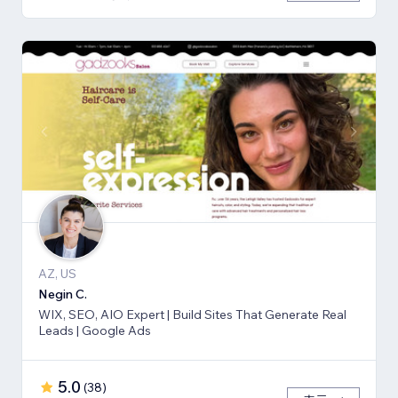
AZ, US
Negin C.
WIX, SEO, AIO Expert | Build Sites That Generate Real
Leads | Google Ads
5.0
(
38
)