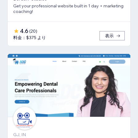
Get your professional website built in 1 day + marketing
coaching!
4.6
(
20
)
表示
料金：$375 より
GJ, IN