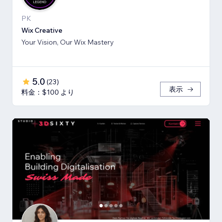
PK
Wix Creative
Your Vision, Our Wix Mastery
5.0
(
23
)
表示
料金：$100 より