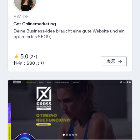
BW, DE
Gnt Onlinemarketing
Deine Business-Idee braucht eine gute Website und ein
optimiertes SEO! :)
5.0
(
27
)
表示
料金：$80 より