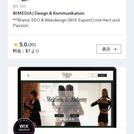
BY, DE
BIMEDIA | Design & Kommunikation
***Brand, SEO & Webdesign (WIX Expert) | mit Herz und
Passion
5.0
(
30
)
表示
料金：$1 より