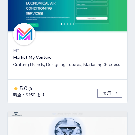
MY
Market My Venture
Crafting Brands, Designing Futures, Marketing Success
5.0
(
6
)
表示
料金：$150 より