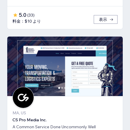
5.0
(
33
)
表示
料金：$10 より
MA, US
CS Pro Media Inc.
A Common Service Done Uncommonly Well