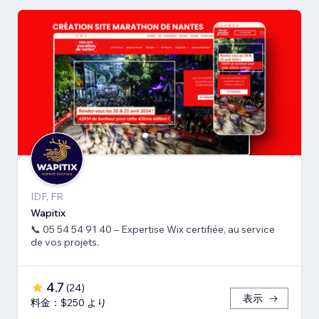
IDF, FR
Wapitix
📞 05 54 54 91 40 – Expertise Wix certifiée, au service
de vos projets.
4.7
(
24
)
表示
料金：$250 より