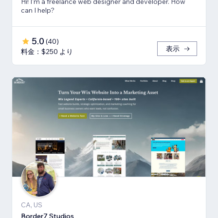
Hi! I'm a freelance web designer and developer. How
can I help?
5.0
(
40
)
表示
料金：$250 より
CA, US
Border7 Studios