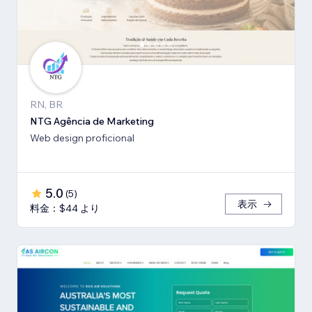
RN, BR
NTG Agência de Marketing
Web design proficional
5.0
(
5
)
表示
料金：$44 より