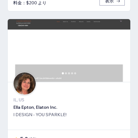
表示
料金：$200 より
IL, US
Ella Epton, Elaton Inc.
I DESIGN - YOU SPARKLE!