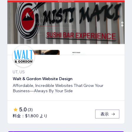
UT, US
Walt & Gordon Website Design
Affordable, Incredible Websites That Grow Your
Business—Always By Your Side
5.0
(
3
)
表示
料金：$1,800 より