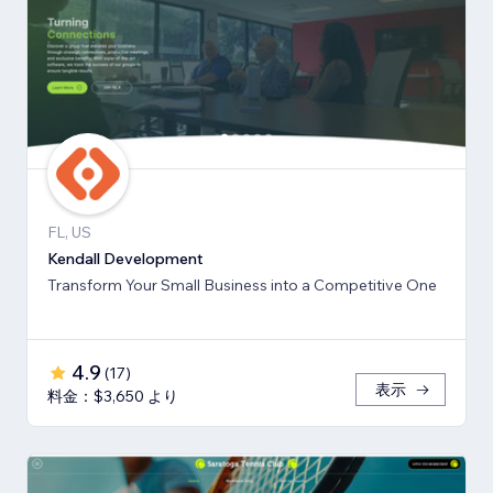
FL, US
Kendall Development
Transform Your Small Business into a Competitive One
4.9
(
17
)
表示
料金：$3,650 より