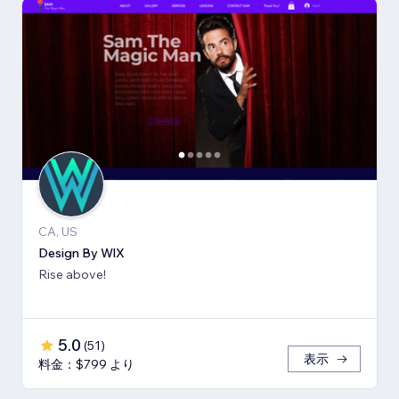
CA, US
Design By WlX
Rise above!
5.0
(
51
)
表示
料金：$799 より