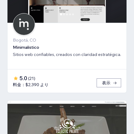
Bogotá, CO
Minimalistico
Sitios web confiables, creados con claridad estratégica.
5.0
(
21
)
表示
料金：$2,390 より