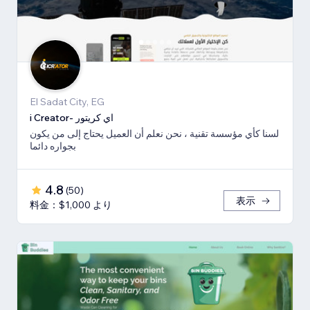
El Sadat City, EG
i Creator- اي كريتور
لسنا كأي مؤسسة تقنية ، نحن نعلم أن العميل يحتاج إلى من يكون
بجواره دائما
4.8
(
50
)
表示
料金：$1,000 より