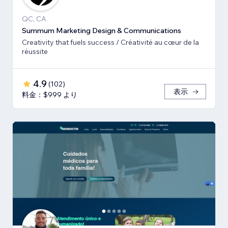
QC, CA
Summum Marketing Design & Communications
Creativity that fuels success / Créativité au cœur de la
réussite
4.9
(
102
)
表示
料金：$999 より