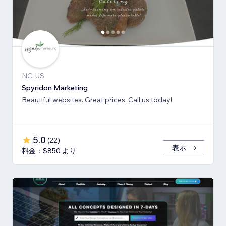
NC, US
Spyridon Marketing
Beautiful websites. Great prices. Call us today!
5.0
(
22
)
表示
料金：$850 より