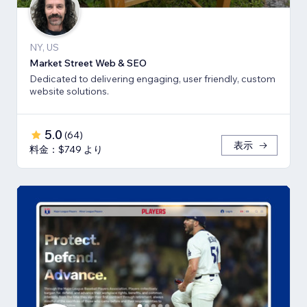
NY, US
Market Street Web & SEO
Dedicated to delivering engaging, user friendly, custom
website solutions.
5.0
(
64
)
表示
料金：$749 より