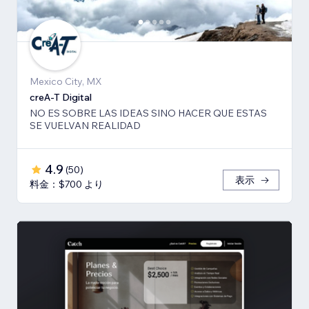
Mexico City, MX
creA-T Digital
NO ES SOBRE LAS IDEAS SINO HACER QUE ESTAS
SE VUELVAN REALIDAD
4.9
(
50
)
表示
料金：$700 より