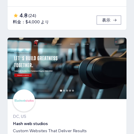
4.8
(
24
)
表示
料金：$4,000 より
DC, US
Hash web studios
Custom Websites That Deliver Results