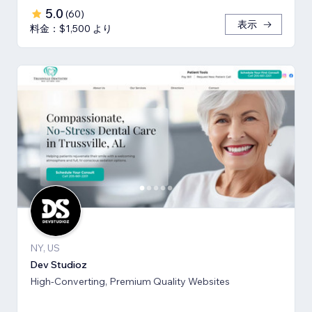
5.0
(
60
)
表示
料金：$1,500 より
NY, US
Dev Studioz
High-Converting, Premium Quality Websites