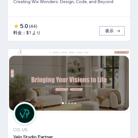
Creating Wix Wonders: Design, Code, and Beyond
5.0
(
44
)
表示
料金：$1 より
CO, US
Velo Studio Partner