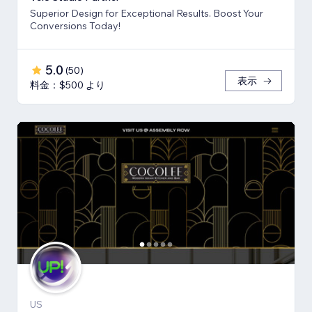
Superior Design for Exceptional Results. Boost Your
Conversions Today!
5.0
(
50
)
表示
料金：$500 より
US