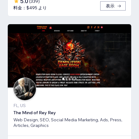
5.0
(
339
)
表示
料金：$495 より
FL, US
The Mind of Rey Rey
Web Design, SEO, Social Media Marketing, Ads, Press,
Articles, Graphics