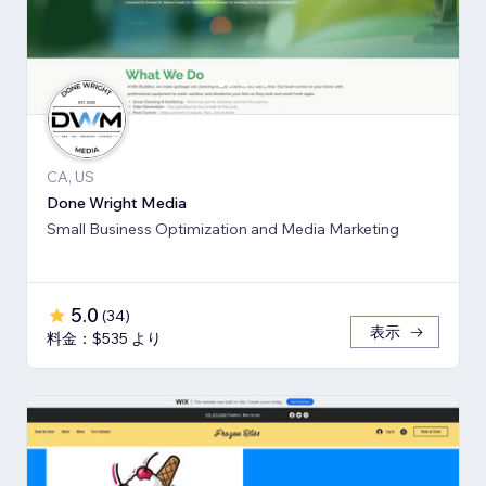
CA, US
Done Wright Media
Small Business Optimization and Media Marketing
5.0
(
34
)
表示
料金：$535 より