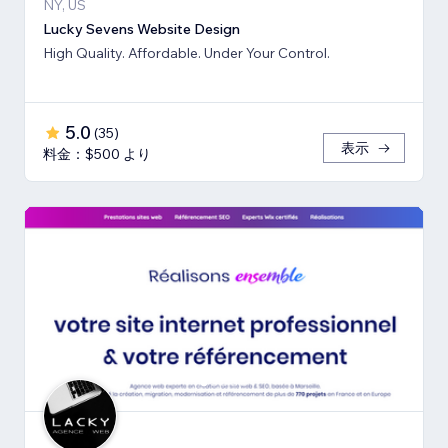
NY, US
Lucky Sevens Website Design
High Quality. Affordable. Under Your Control.
5.0
(
35
)
表示
料金：$500 より