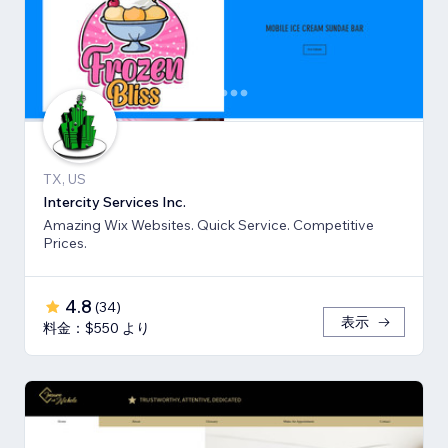
TX, US
Intercity Services Inc.
Amazing Wix Websites. Quick Service. Competitive
Prices.
4.8
(
34
)
表示
料金：$550 より