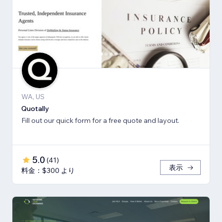
WA, US
Quotally
Fill out our quick form for a free quote and layout.
5.0
(
41
)
表示
料金：$300 より