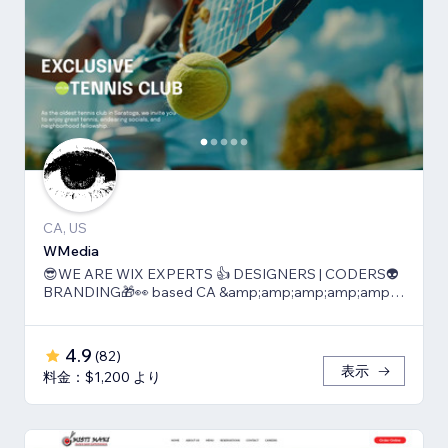
CA, US
WMedia
😎WE ARE WIX EXPERTS 👍 DESIGNERS | CODERS👽
BRANDING🎁👀 based CA &amp;amp;amp;amp;amp;
TLV
4.9
(
82
)
表示
料金：$1,200 より