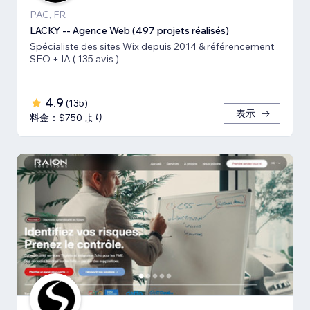
PAC, FR
LACKY -- Agence Web (497 projets réalisés)
Spécialiste des sites Wix depuis 2014 & référencement
SEO + IA ( 135 avis )
4.9
(
135
)
表示
料金：$750 より