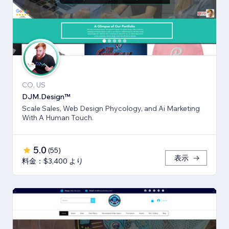
CO, US
DJM.Design™
Scale Sales, Web Design Phycology, and Ai Marketing
With A Human Touch.
5.0
(
55
)
表示
料金：$3,400 より