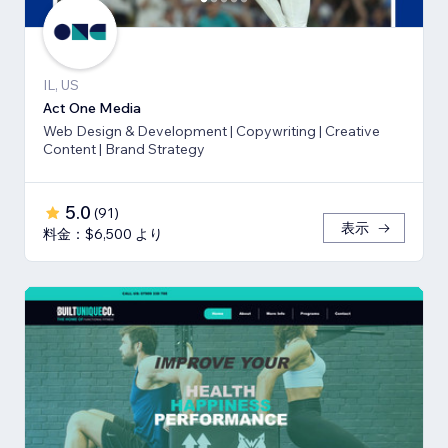
IL, US
Act One Media
Web Design & Development | Copywriting | Creative
Content | Brand Strategy
5.0
(
91
)
表示
料金：$6,500 より