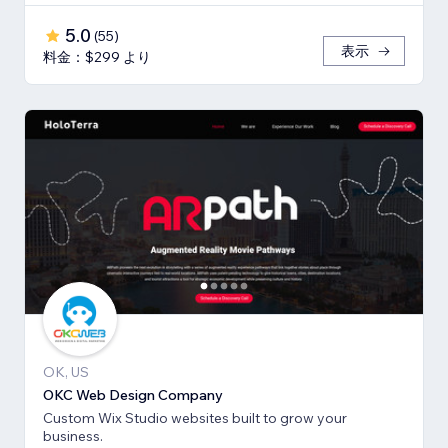
5.0
(
55
)
表示
料金：$299 より
OK, US
OKC Web Design Company
Custom Wix Studio websites built to grow your
business.