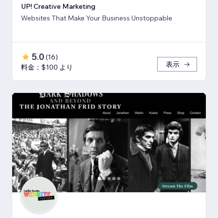
UP! Creative Marketing
Websites That Make Your Business Unstoppable
5.0
(
16
)
表示
料金：$100 より