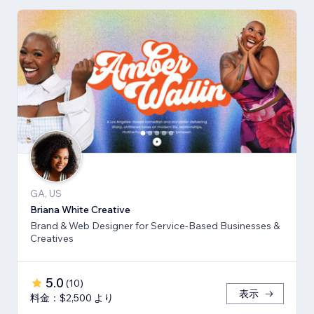
GA, US
Briana White Creative
Brand & Web Designer for Service-Based Businesses &
Creatives
5.0
(
10
)
表示
料金：$2,500 より