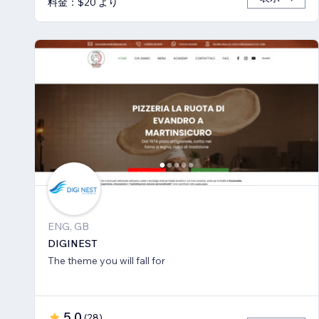
料金：$20 より
ENG, GB
DIGINEST
The theme you will fall for
5.0
(
28
)