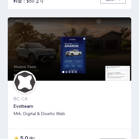
料金：$50 より
BC, CA
Evolteam
Mrk. Digital & Diseño Web
5.0
(
8
)