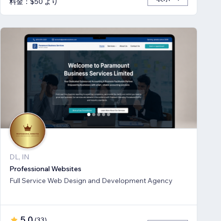
料金：$50 より
DL, IN
Professional Websites
Full Service Web Design and Development Agency
5.0
(
33
)