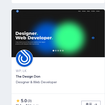
WP, LK
The Design Don
Designer & Web Developer
5.0
(
3
)
表示