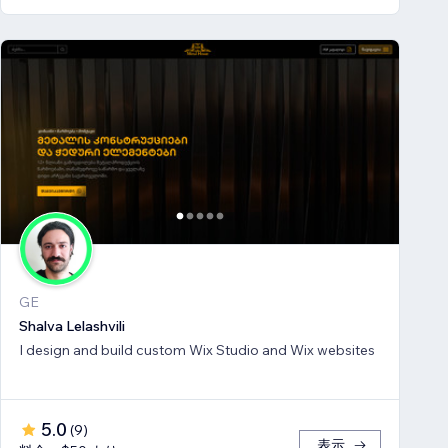
GE
Shalva Lelashvili
I design and build custom Wix Studio and Wix websites
5.0
(
9
)
表示