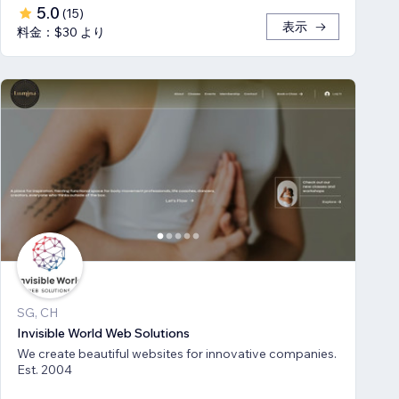
5.0
(
15
)
表示
料金：$30 より
SG, CH
Invisible World Web Solutions
We create beautiful websites for innovative companies.
Est. 2004