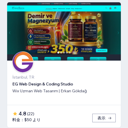
İstanbul, TR
EG Web Design & Coding Studio
Wix Uzman Web Tasarım | Erkan Gökdağ
4.8
(
22
)
表示
料金：$50 より