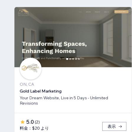
ON, CA
Gold Label Marketing
Your Dream Website, Live in 5 Days - Unlimited
Revisions
5.0
(
2
)
表示
料金：$20 より