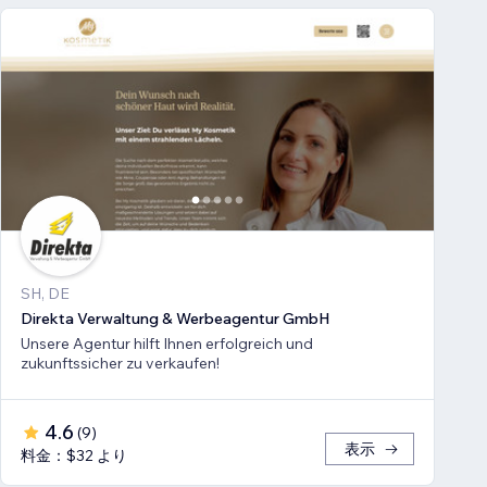
SH, DE
Direkta Verwaltung & Werbeagentur GmbH
Unsere Agentur hilft Ihnen erfolgreich und
zukunftssicher zu verkaufen!
4.6
(
9
)
表示
料金：$32 より