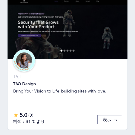
TA, IL
TAO Design
Bring Your Vision to Life, building sites with love.
5.0
(
3
)
表示
料金：$120 より