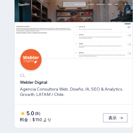
CL
Webler Digital
Agencia Consultora Web. Diseño, IA, SEO & Analytics.
Growth. LATAM / Chile.
5.0
(
8
)
表示
料金：$150 より