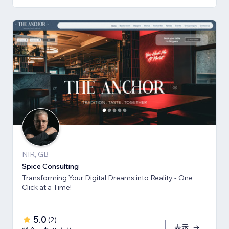
NIR, GB
Spice Consulting
Transforming Your Digital Dreams into Reality - One
Click at a Time!
5.0
(
2
)
表示