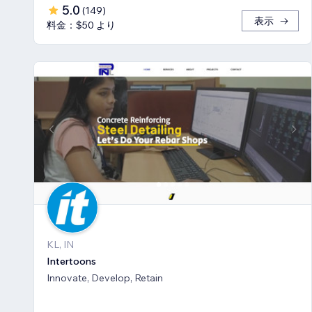
5.0
(
149
)
表示
料金：$50 より
KL, IN
Intertoons
Innovate, Develop, Retain