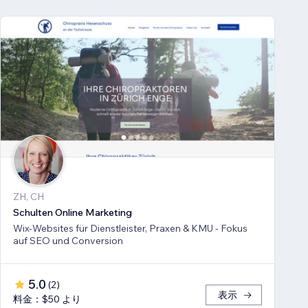
ZH, CH
Schulten Online Marketing
Wix-Websites für Dienstleister, Praxen & KMU - Fokus
auf SEO und Conversion
5.0
(
2
)
表示
料金：$50 より