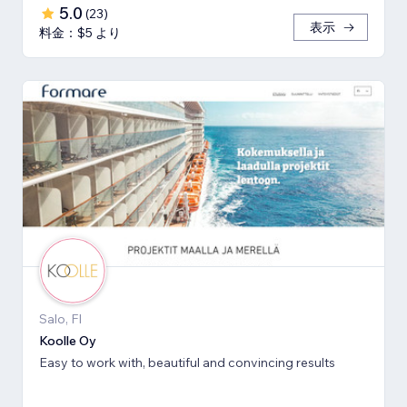
5.0
(
23
)
表示
料金：$5 より
Salo, FI
Koolle Oy
Easy to work with, beautiful and convincing results