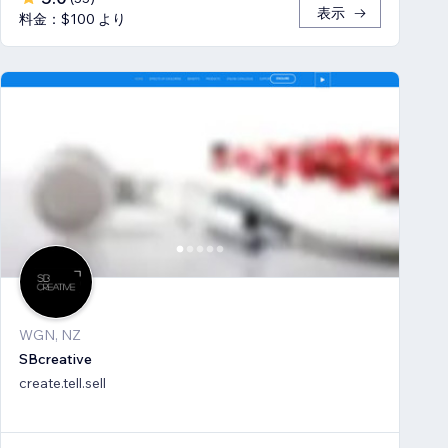
表示
料金：$100 より
WGN, NZ
SBcreative
create.tell.sell