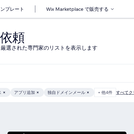
o テンプレート
Wix Marketplace で販売する
依頼
る厳選された専門家のリストを表示します
ス
アプリ追加
独自ドメインメール
+ 他4件
すべてク