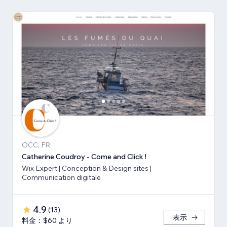
OCC, FR
Catherine Coudroy - Come and Click !
Wix Expert | Conception & Design sites |
Communication digitale
4.9
(
13
)
表示
料金：$60 より