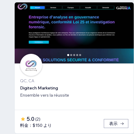
QC, CA
Digitech Marketing
Ensemble vers la réussite
5.0
(
2
)
表示
料金：$150 より