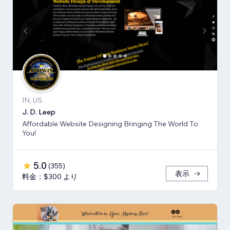
IN, US
J. D. Leep
Affordable Website Designing Bringing The World To
You!
5.0
(
355
)
表示
料金：$300 より