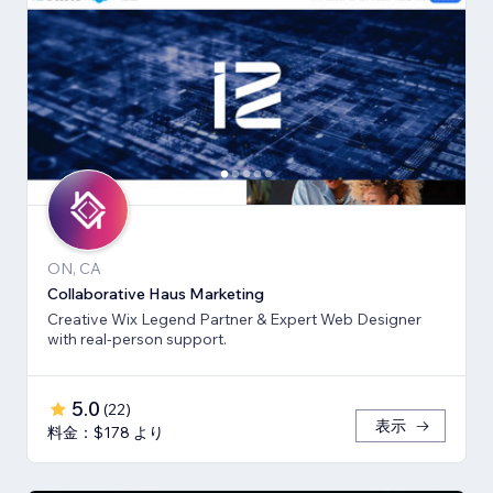
ON, CA
Collaborative Haus Marketing
Creative Wix Legend Partner & Expert Web Designer
with real-person support.
5.0
(
22
)
表示
料金：$178 より