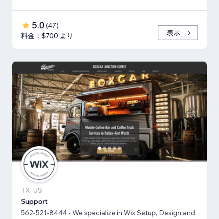
5.0
(
47
)
表示
料金：$700 より
TX, US
Support
562-521-8444 - We specialize in Wix Setup, Design and