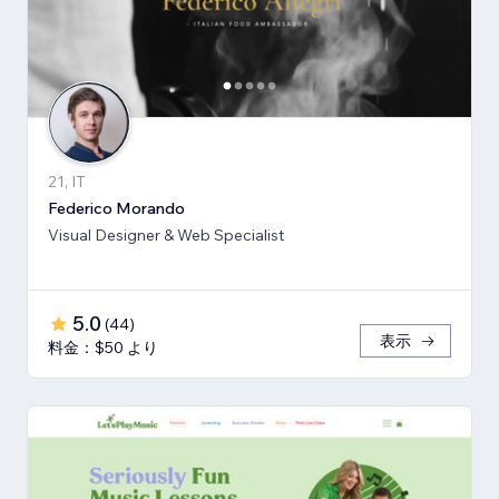
21, IT
Federico Morando
Visual Designer & Web Specialist
5.0
(
44
)
表示
料金：$50 より