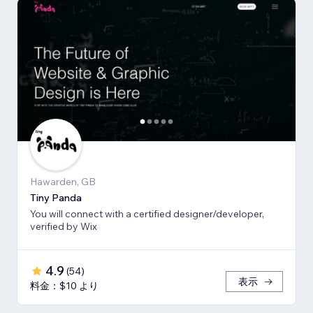
Hawarden, GB
Tiny Panda
You will connect with a certified designer/developer,
verified by Wix
4.9
(
54
)
表示
料金：$10 より