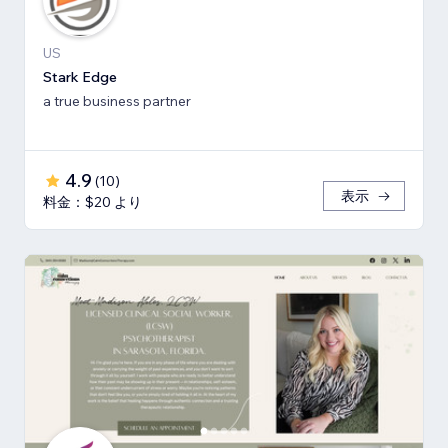
US
Stark Edge
a true business partner
4.9
(
10
)
表示
料金：$20 より