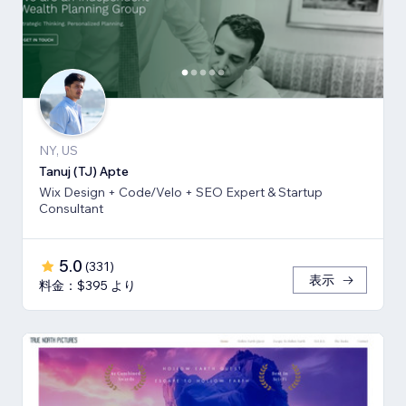
NY, US
Tanuj (TJ) Apte
Wix Design + Code/Velo + SEO Expert & Startup
Consultant
5.0
(
331
)
表示
料金：$395 より