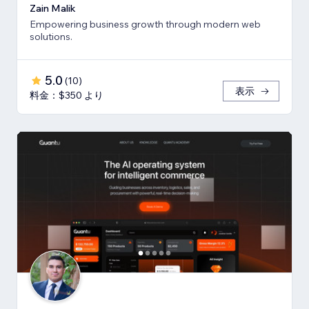
Zain Malik
Empowering business growth through modern web
solutions.
5.0
(
10
)
表示
料金：$350 より