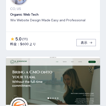
CO, US
Organic Web Tech
Wix Website Design Made Easy and Professional
5.0
(
11
)
表示
料金：$600 より