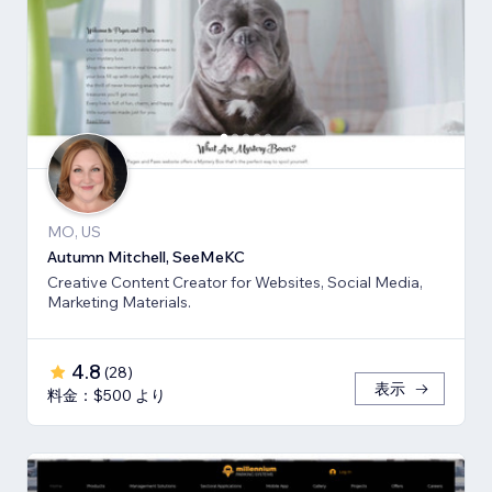
MO, US
Autumn Mitchell, SeeMeKC
Creative Content Creator for Websites, Social Media,
Marketing Materials.
4.8
(
28
)
表示
料金：$500 より