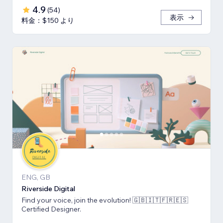
4.9
(
54
)
表示
料金：$150 より
ENG, GB
Riverside Digital
Find your voice, join the evolution! 🇬🇧🇮🇹🇫🇷🇪🇸
Certified Designer.