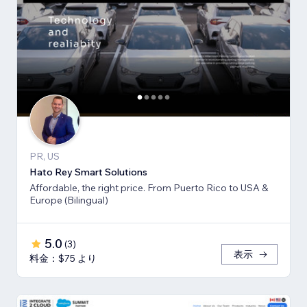
PR, US
Hato Rey Smart Solutions
Affordable, the right price. From Puerto Rico to USA &
Europe (Bilingual)
5.0
(
3
)
表示
料金：$75 より