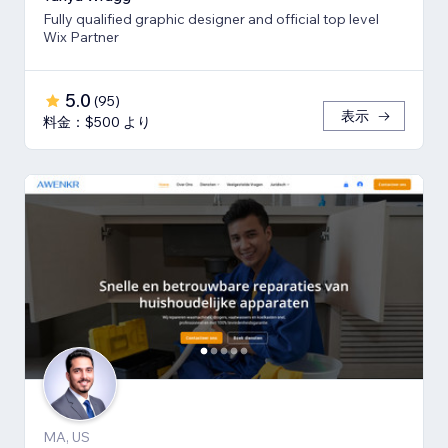
Fully qualified graphic designer and official top level
Wix Partner
5.0
(
95
)
表示
料金：$500 より
MA, US