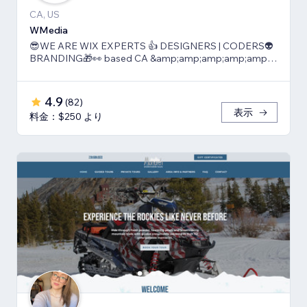
CA, US
WMedia
😎WE ARE WIX EXPERTS 👍 DESIGNERS | CODERS👽
BRANDING🎁👀 based CA &amp;amp;amp;amp;amp;
TLV
4.9
(
82
)
表示
料金：$250 より