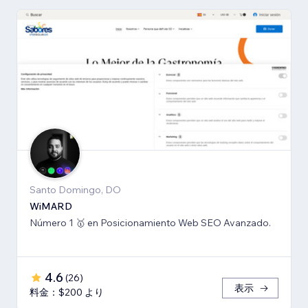
Santo Domingo, DO
WiMARD
Número 1 🥇 en Posicionamiento Web SEO Avanzado.
4.6
(
26
)
表示
料金：$200 より