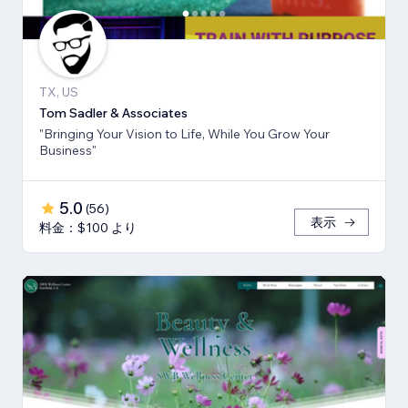
TX, US
Tom Sadler & Associates
"Bringing Your Vision to Life, While You Grow Your
Business"
5.0
(
56
)
表示
料金：$100 より