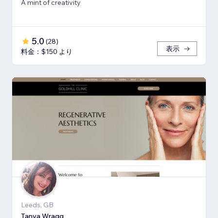
A mint of creativity
5.0
(
28
)
表示
料金：$150 より
Leeds, GB
Tanya Wragg