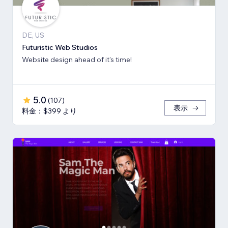
DE, US
Futuristic Web Studios
Website design ahead of it's time!
5.0
(
107
)
表示
料金：$399 より