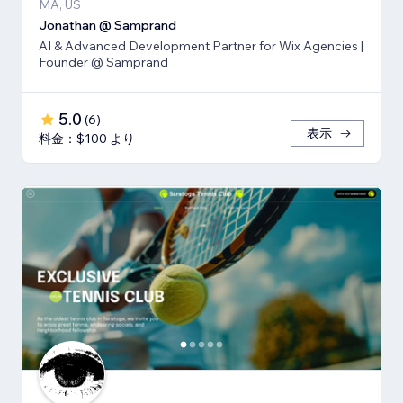
MA, US
Jonathan @ Samprand
AI & Advanced Development Partner for Wix Agencies |
Founder @ Samprand
5.0
(
6
)
表示
料金：$100 より