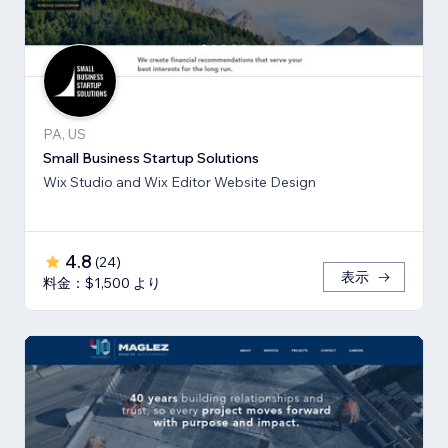
PA, US
Small Business Startup Solutions
Wix Studio and Wix Editor Website Design
4.8
(
24
)
表示
料金：$1,500 より