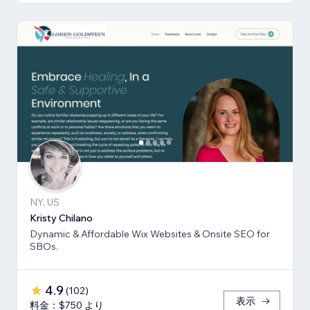
NY, US
Kristy Chilano
Dynamic & Affordable Wix Websites & Onsite SEO for
SBOs.
4.9
(
102
)
表示
料金：$750 より