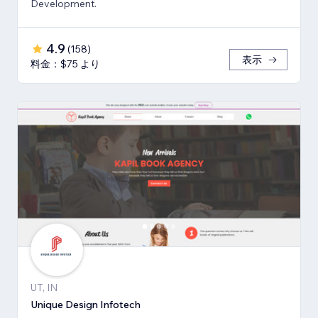
Development.
4.9
(
158
)
表示
料金：$75 より
UT, IN
Unique Design Infotech