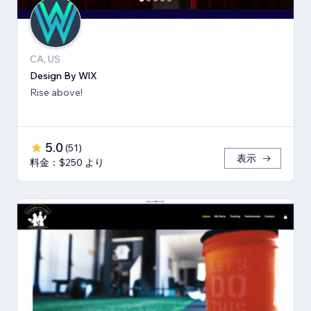
CA, US
Design By WlX
Rise above!
5.0
(
51
)
表示
料金：$250 より