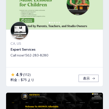
CA, US
Expert Services
Call now! 562-283-8280
4.9
(
112
)
表示
料金：$75 より