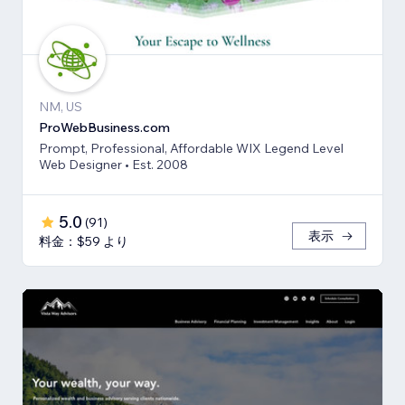
NM, US
ProWebBusiness.com
Prompt, Professional, Affordable WIX Legend Level
Web Designer • Est. 2008
5.0
(
91
)
表示
料金：$59 より