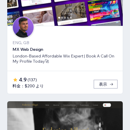
ENG, GB
MX Web Design
London-Based Affordable Wix Expert | Book A Call On
My Profile Today🚀
4.9
(
137
)
表示
料金：$200 より