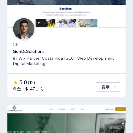
CR
GonDi.Solutions
#1 Wix Partner Costa Rica | SEO | Web Development |
Digital Marketing
5.0
(
12
)
表示
料金：$147 より