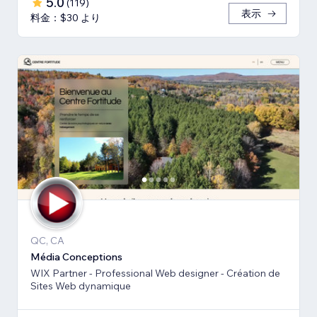
5.0
(
119
)
表示
料金：$30 より
QC, CA
Média Conceptions
WIX Partner - Professional Web designer - Création de
Sites Web dynamique