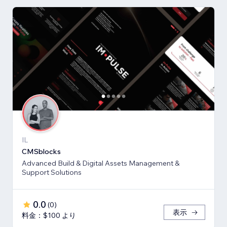
IL
CMSblocks
Advanced Build & Digital Assets Management &
Support Solutions
0.0
(
0
)
表示
料金：$100 より