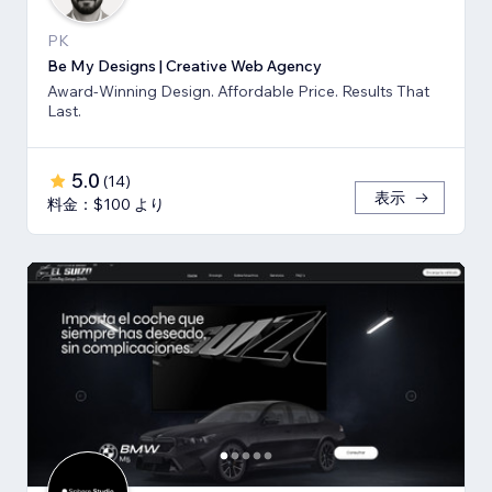
PK
Be My Designs | Creative Web Agency
Award-Winning Design. Affordable Price. Results That
Last.
5.0
(
14
)
表示
料金：$100 より