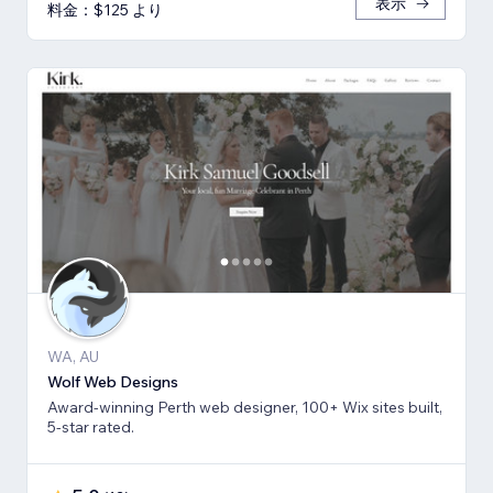
表示
料金：$125 より
WA, AU
Wolf Web Designs
Award-winning Perth web designer, 100+ Wix sites built,
5-star rated.