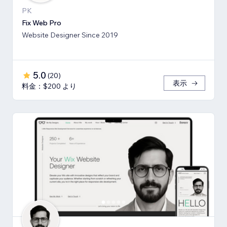
PK
Fix Web Pro
Website Designer Since 2019
5.0
(
20
)
表示
料金：$200 より