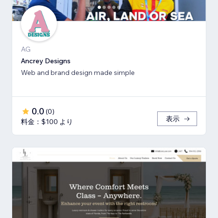
AG
Ancrey Designs
Web and brand design made simple
0.0
(
0
)
表示
料金：$100 より