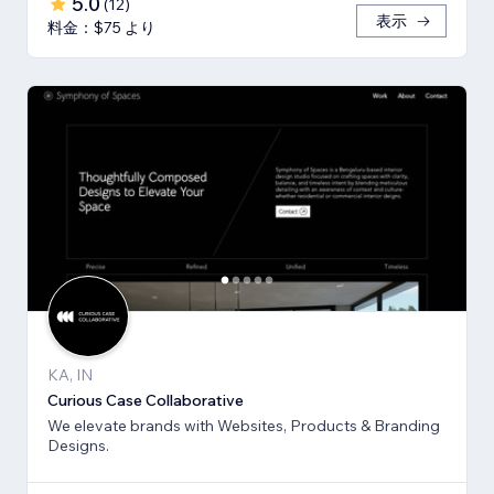
5.0
(
12
)
表示
料金：$75 より
KA, IN
Curious Case Collaborative
We elevate brands with Websites, Products & Branding
Designs.