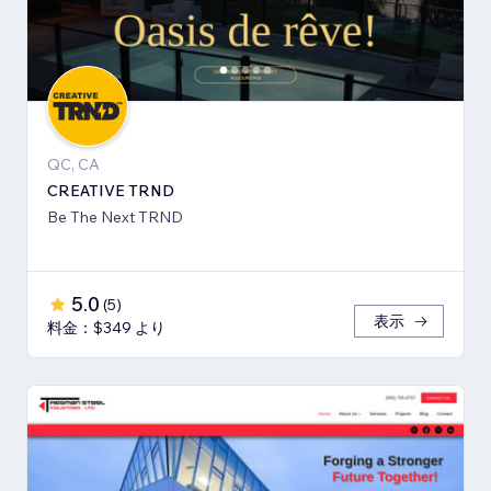
QC, CA
CREATIVE TRND
Be The Next TRND
5.0
(
5
)
表示
料金：$349 より