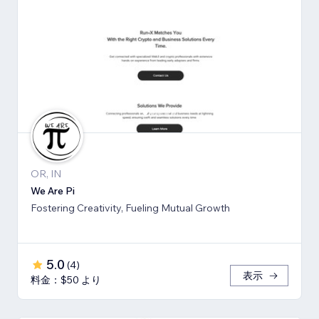
OR, IN
We Are Pi
Fostering Creativity, Fueling Mutual Growth
5.0
(
4
)
表示
料金：$50 より