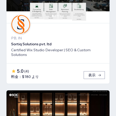
PB, IN
Sortiq Solutions pvt. ltd
Certified Wix Studio Developer | SEO & Custom
Solutions
5.0
(
4
)
表示
料金：$180 より