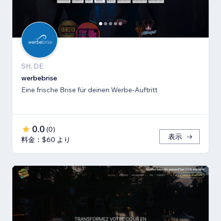
SH, DE
werbebrise
Eine frische Brise für deinen Werbe-Auftritt
0.0
(
0
)
表示
料金：$60 より