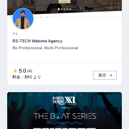
PK
RS-TECH Website Agency
Be Professional, Work Professional
5.0
(
4
)
表示
料金：$80 より