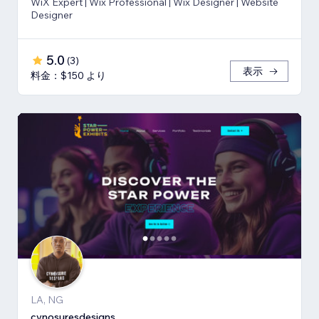
WiX Expert | Wix Professional | Wix Designer | Website
Designer
5.0
(
3
)
表示
料金：$150 より
LA, NG
cynosuresdesigns