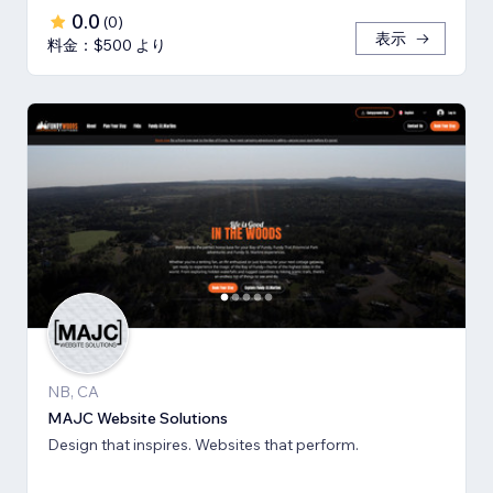
0.0
(
0
)
表示
料金：$500 より
NB, CA
MAJC Website Solutions
Design that inspires. Websites that perform.