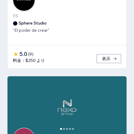
ES
⬤ Sphere Studio
"El poder de crear"
5.0
(
9
)
表示
料金：$250 より