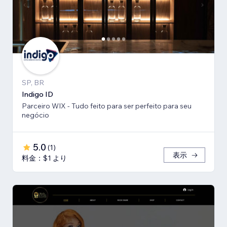
SP, BR
Indigo ID
Parceiro WIX - Tudo feito para ser perfeito para seu
negócio
5.0
(
1
)
表示
料金：$1 より