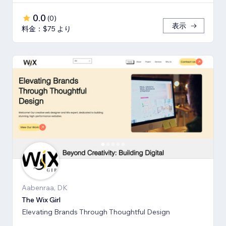
0.0
(
0
)
表示
料金：$75 より
Aabenraa, DK
The Wix Girl
Elevating Brands Through Thoughtful Design