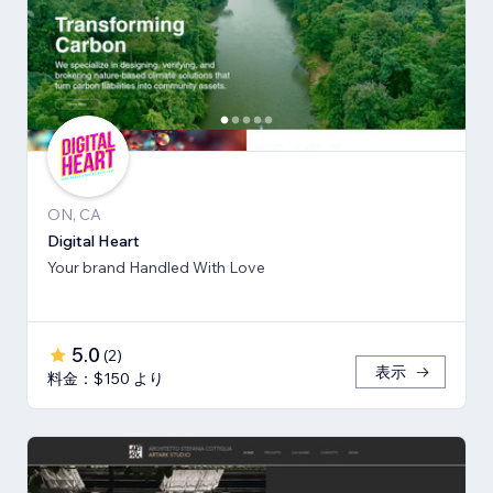
ON, CA
Digital Heart
Your brand Handled With Love
5.0
(
2
)
表示
料金：$150 より