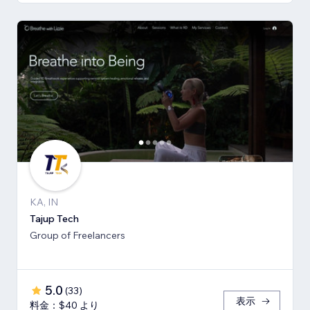
KA, IN
Tajup Tech
Group of Freelancers
5.0
(
33
)
表示
料金：$40 より