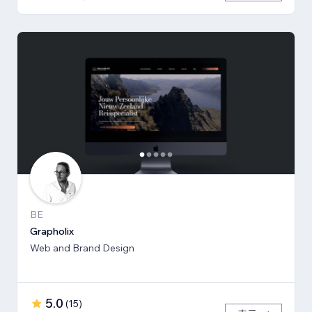
BE
Grapholix
Web and Brand Design
5.0
(
15
)