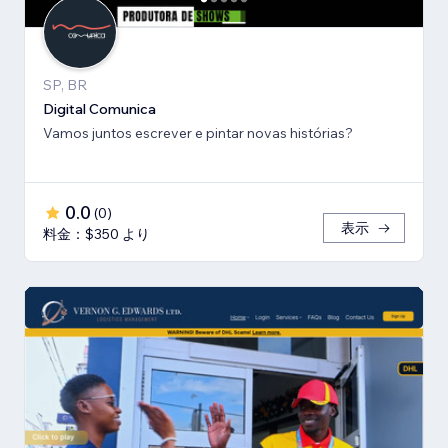
SP, BR
Digital Comunica
Vamos juntos escrever e pintar novas histórias?
0.0
(
0
)
表示
料金：$350 より