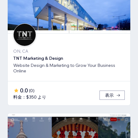
ON, CA
TNT Marketing & Design
Website Design & Marketing to Grow Your Business
Online
0.0
(
0
)
表示
料金：$350 より