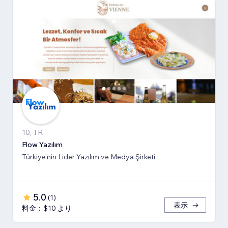
10, TR
Flow Yazılım
Türkiye'nin Lider Yazılım ve Medya Şirketi
5.0
(
1
)
表示
料金：$10 より