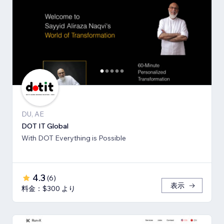
DU, AE
DOT IT Global
With DOT Everything is Possible
4.3
(
6
)
表示
料金：$300 より