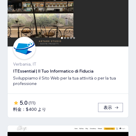
Verbania, IT
ITEssential | Il Tuo Informatico di Fiducia
Sviluppiamo il Sito Web per la tua attività o per la tua
professione
5.0
(
11
)
表示
料金：$400 より