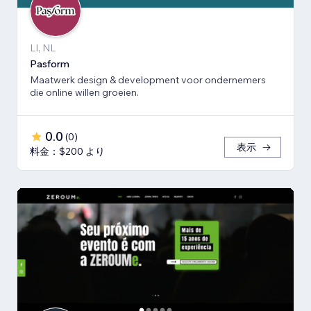
LI, NL
Pasform
Maatwerk design & development voor ondernemers
die online willen groeien.
0.0
(
0
)
表示
料金：$200 より