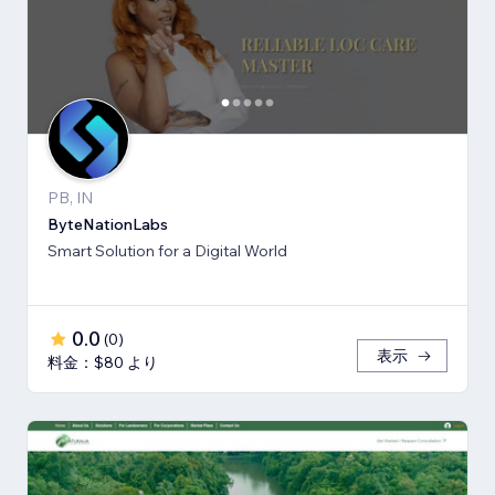
PB, IN
ByteNationLabs
Smart Solution for a Digital World
0.0
(
0
)
表示
料金：$80 より