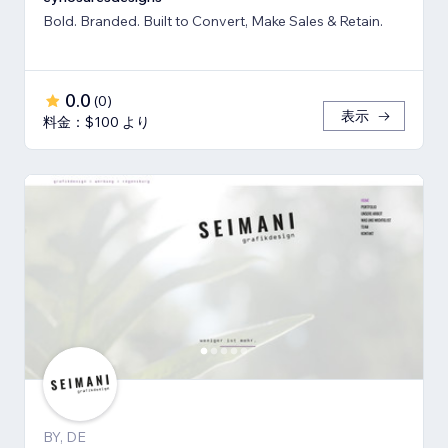
Bold. Branded. Built to Convert, Make Sales & Retain.
0.0
(
0
)
表示
料金：$100 より
BY, DE