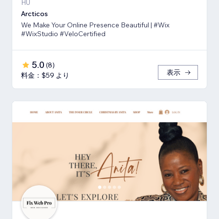
HU
Arcticos
We Make Your Online Presence Beautiful | #Wix
#WixStudio #VeloCertified
5.0
(
8
)
表示
料金：$59 より