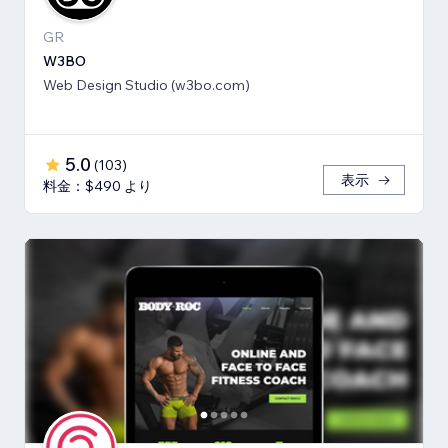
GR
W3BO
Web Design Studio (w3bo.com)
5.0
(
103
)
表示
料金：$490 より