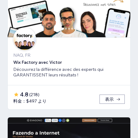
NAQ, FR
Wix Factory avec Victor
Découvrez la différence avec des experts qui
GARANTISSENT leurs résultats !
4.8
(
218
)
表示
料金：$497 より