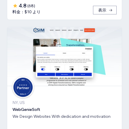
4.8
(
68
)
表示
料金：$10 より
NY, US
WebGenieSoft
We Design Websites With dedication and motivation