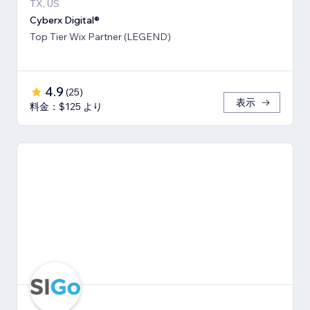
TX, US
Cyberx Digital®
Top Tier Wix Partner (LEGEND)
4.9
(
25
)
表示
料金：$125 より