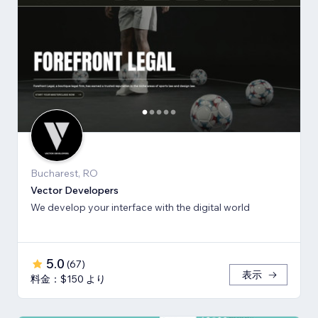
Bucharest, RO
Vector Developers
We develop your interface with the digital world
5.0
(
67
)
表示
料金：$150 より