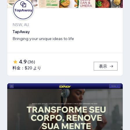
NSW, AU
TapAway
Bringing your unique ideas to life
4.9
(
36
)
表示
料金：$20 より