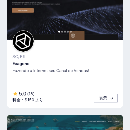
SC, BR
Exagono
Fazendo a Internet seu Canal de Vendas!
5.0
(
18
)
表示
料金：$150 より