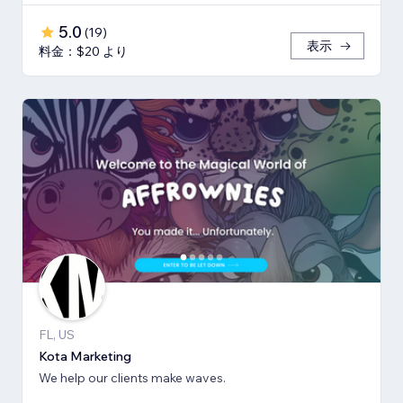
5.0
(
19
)
表示
料金：$20 より
FL, US
Kota Marketing
We help our clients make waves.