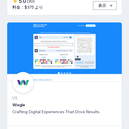
5.0
(
30
)
表示
料金：$375 より
US
Wixgle
Crafting Digital Experiences That Drive Results.