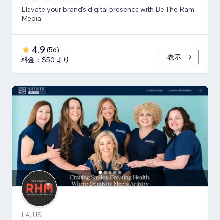
Elevate your brand's digital presence with Be The Ram
Media.
4.9
(
56
)
表示
料金：$50 より
LA, US