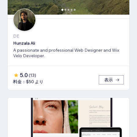
DE
Hunzala Ali
A passionate and professional Web Designer and Wix
Velo Developer.
5.0
(
13
)
表示
料金：$50 より