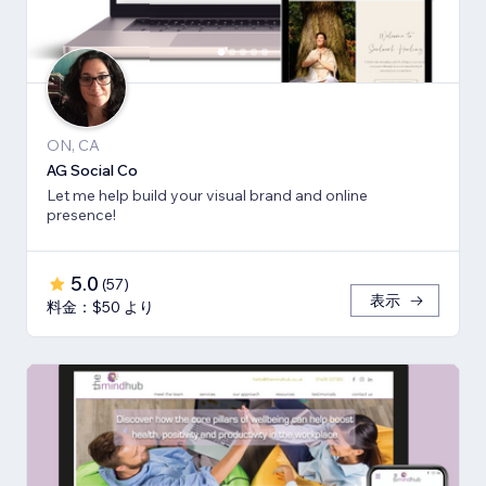
ON, CA
AG Social Co
Let me help build your visual brand and online
presence!
5.0
(
57
)
表示
料金：$50 より