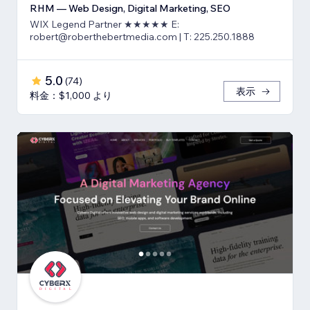
RHM — Web Design, Digital Marketing, SEO
WIX Legend Partner ★★★★★ E:
robert@roberthebertmedia.com | T: 225.250.1888
5.0
(
74
)
表示
料金：$1,000 より