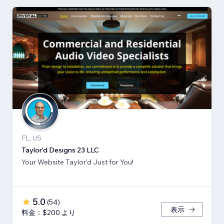
FL, US
Taylor'd Designs 23 LLC
Your Website Taylor'd Just for You!
5.0
(
54
)
表示
料金：$200 より