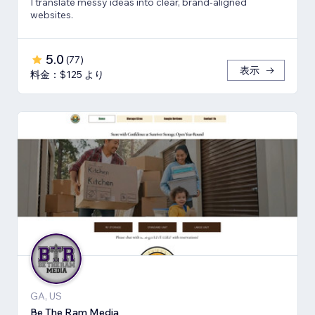
I translate messy ideas into clear, brand-aligned
websites.
5.0
(
77
)
表示
料金：$125 より
GA, US
Be The Ram Media