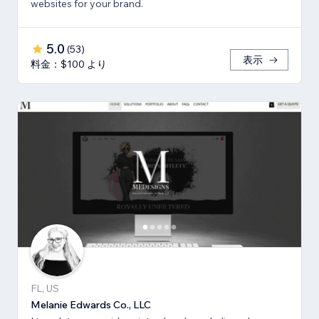
websites for your brand.
5.0
(
53
)
表示
料金：$100 より
FL, US
Melanie Edwards Co., LLC