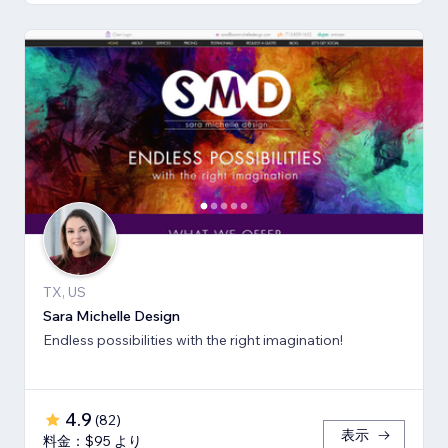
TX, US
Sara Michelle Design
Endless possibilities with the right imagination!
4.9
(
82
)
表示
料金：$95 より