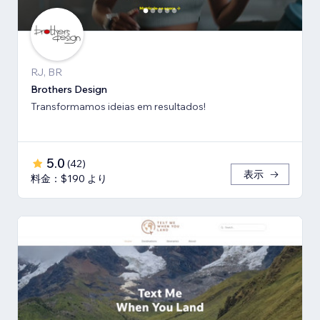
RJ, BR
Brothers Design
Transformamos ideias em resultados!
5.0
(
42
)
表示
料金：$190 より