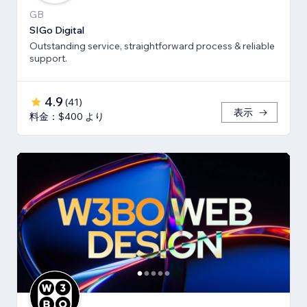
GB
SIGo Digital
Outstanding service, straightforward process & reliable
support.
4.9
(
41
)
表示
料金：$400 より