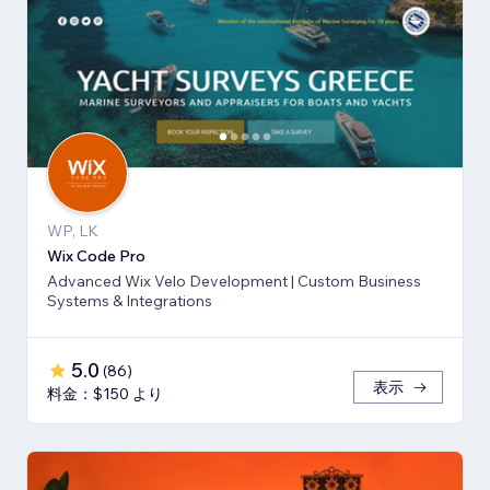
WP, LK
Wix Code Pro
Advanced Wix Velo Development | Custom Business
Systems & Integrations
5.0
(
86
)
表示
料金：$150 より