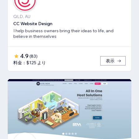
QLD, AU
CC Website Design
I help business owners bring their ideas to life, and
believe in themselves
4.9
(
83
)
表示
料金：$125 より