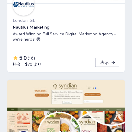
London, GB
Nautilus Marketing
Award Winning Full Service Digital Marketing Agency -
we're nerds! 🤓
5.0
(
16
)
表示
料金：$70 より