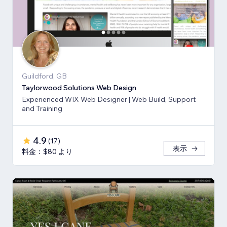
Guildford, GB
Taylorwood Solutions Web Design
Experienced WIX Web Designer | Web Build, Support
and Training
4.9
(
17
)
表示
料金：$80 より