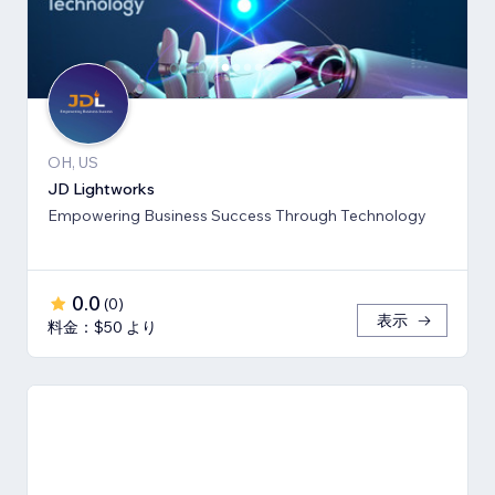
OH, US
JD Lightworks
Empowering Business Success Through Technology
0.0
(
0
)
表示
料金：$50 より