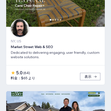
NY, US
Market Street Web & SEO
Dedicated to delivering engaging, user friendly, custom
website solutions.
5.0
(
64
)
表示
料金：$65 より