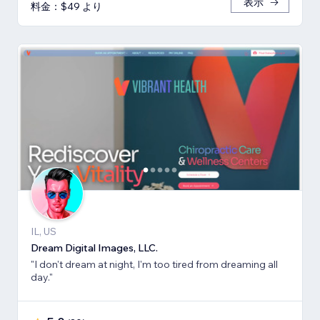
表示
料金：$49 より
IL, US
Dream Digital Images, LLC.
"I don't dream at night, I'm too tired from dreaming all
day."