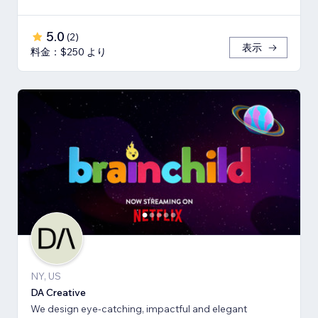
5.0
(
2
)
表示
料金：$250 より
NY, US
DA Creative
We design eye-catching, impactful and elegant