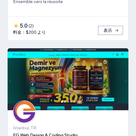
Ensemble vers la réussite
5.0
(
2
)
表示
料金：$200 より
İstanbul, TR
EG Web Design & Coding Studio