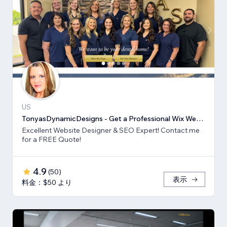
US
TonyasDynamicDesigns - Get a Professional Wix Website Design
Excellent Website Designer & SEO Expert! Contact me
for a FREE Quote!
4.9
(
50
)
表示
料金：$50 より