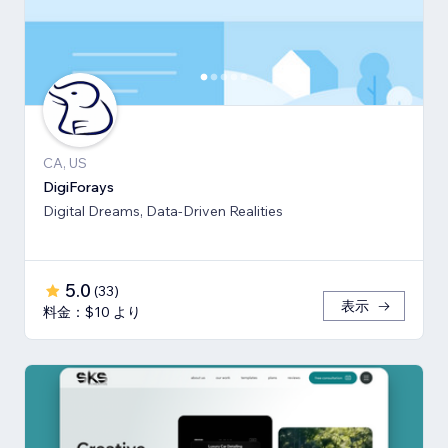
CA, US
DigiForays
Digital Dreams, Data-Driven Realities
5.0
(
33
)
表示
料金：$10 より