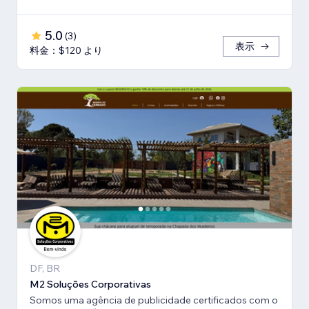
5.0
(
3
)
表示
料金：$120 より
DF, BR
M2 Soluções Corporativas
Somos uma agência de publicidade certificados com o