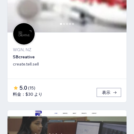
WGN, NZ
SBcreative
create.tell.sell
5.0
(
15
)
表示
料金：$30 より