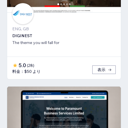
ENG, GB
DIGINEST
The theme you will fall for
5.0
(
28
)
表示
料金：$50 より