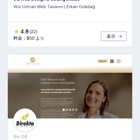
Wix Uzman Web Tasarım | Erkan Gökdağ
4.8
(
22
)
表示
料金：$50 より
SH, DE