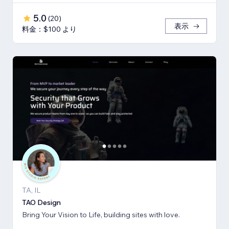
5.0
(
20
)
表示
料金：$100 より
TA, IL
TAO Design
Bring Your Vision to Life, building sites with love.