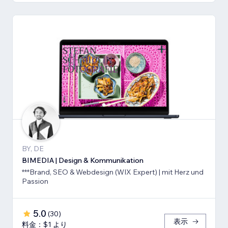
BY, DE
BIMEDIA | Design & Kommunikation
***Brand, SEO & Webdesign (WIX Expert) | mit Herz und
Passion
5.0
(
30
)
表示
料金：$1 より