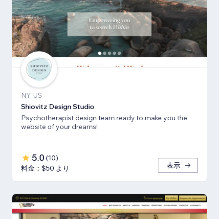
NY, US
Shiovitz Design Studio
Psychotherapist design team ready to make you the
website of your dreams!
5.0
(
10
)
表示
料金：$50 より