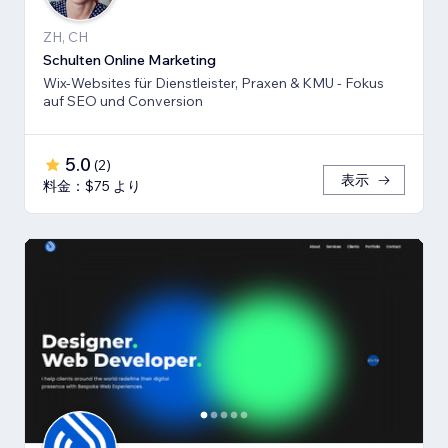
ZH, CH
Schulten Online Marketing
Wix-Websites für Dienstleister, Praxen & KMU - Fokus
auf SEO und Conversion
5.0
(
2
)
表示
料金：$75 より