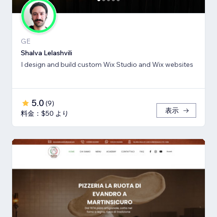
GE
Shalva Lelashvili
I design and build custom Wix Studio and Wix websites
5.0
(
9
)
表示
料金：$50 より