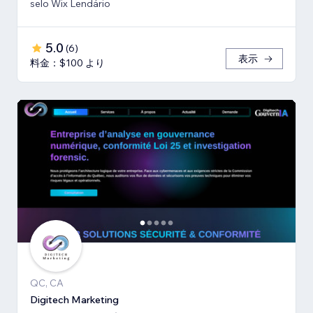
selo Wix Lendário
5.0
(
6
)
表示
料金：$100 より
QC, CA
Digitech Marketing