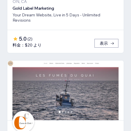
ON, CA
Gold Label Marketing
Your Dream Website, Live in 5 Days - Unlimited
Revisions
5.0
(
2
)
表示
料金：$20 より