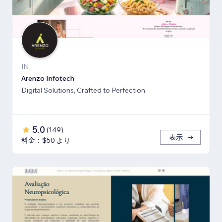
IN
Arenzo Infotech
Digital Solutions, Crafted to Perfection
5.0
(
149
)
表示
料金：$50 より