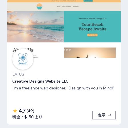
LA, US
Creative Designs Website LLC
I'm a freelance web designer. "Design with you in Mind!"
4.7
(
49
)
表示
料金：$150 より