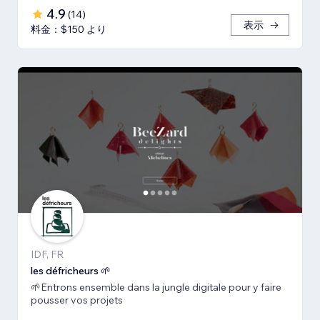
4.9
(
14
)
表示
料金：$150 より
IDF, FR
les défricheurs 🌱
🌱Entrons ensemble dans la jungle digitale pour y faire
pousser vos projets