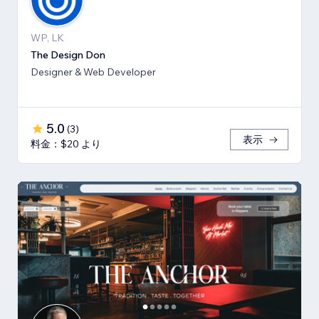
WP, LK
The Design Don
Designer & Web Developer
5.0
(
3
)
表示
料金：$20 より