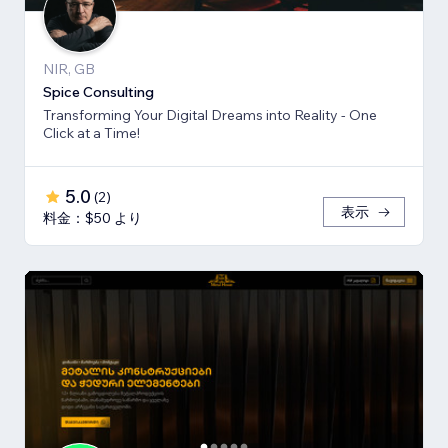
NIR, GB
Spice Consulting
Transforming Your Digital Dreams into Reality - One
Click at a Time!
5.0
(
2
)
表示
料金：$50 より