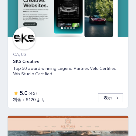
CA, US
SKS Creative
Top 50 award winning Legend Partner. Velo Certified.
Wix Studio Certified.
5.0
(
46
)
表示
料金：$120 より