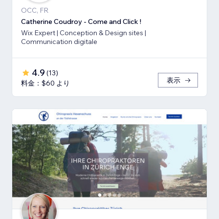
OCC, FR
Catherine Coudroy - Come and Click !
Wix Expert | Conception & Design sites |
Communication digitale
4.9
(
13
)
表示
料金：$60 より