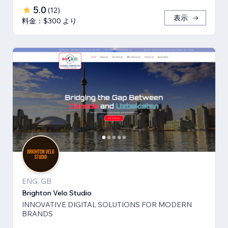
5.0
(
12
)
表示
料金：$300 より
ENG, GB
Brighton Velo Studio
INNOVATIVE DIGITAL SOLUTIONS FOR MODERN
BRANDS