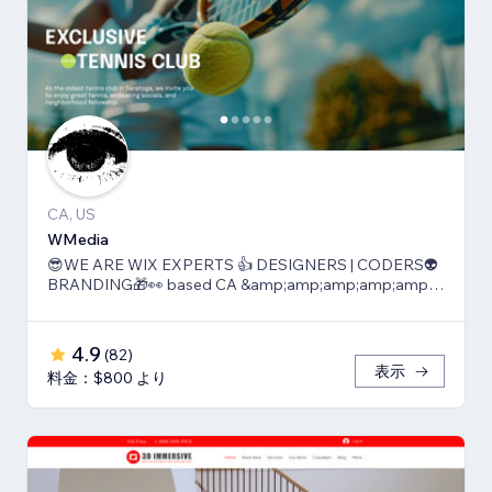
CA, US
WMedia
😎WE ARE WIX EXPERTS 👍 DESIGNERS | CODERS👽
BRANDING🎁👀 based CA &amp;amp;amp;amp;amp;
TLV
4.9
(
82
)
表示
料金：$800 より