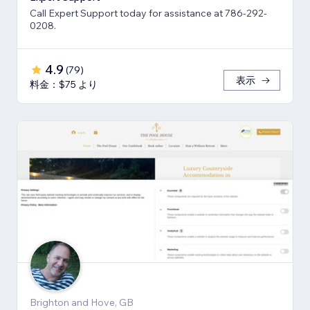
Call Expert Support today for assistance at 786-292-
0208.
4.9
(
79
)
表示
料金：$75 より
Brighton and Hove, GB