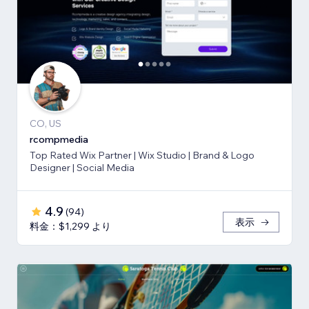
CO, US
rcompmedia
Top Rated Wix Partner | Wix Studio | Brand & Logo
Designer | Social Media
4.9
(
94
)
表示
料金：$1,299 より