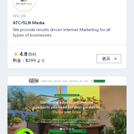
NV, US
ATC/SLN Media
We provide results driven Internet Marketing for all
types of businesses.
4.8
(
54
)
表示
料金：$299 より