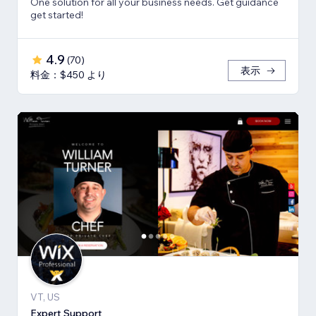
One solution for all your business needs. Get guidance
get started!
4.9
(
70
)
表示
料金：$450 より
VT, US
Expert Support