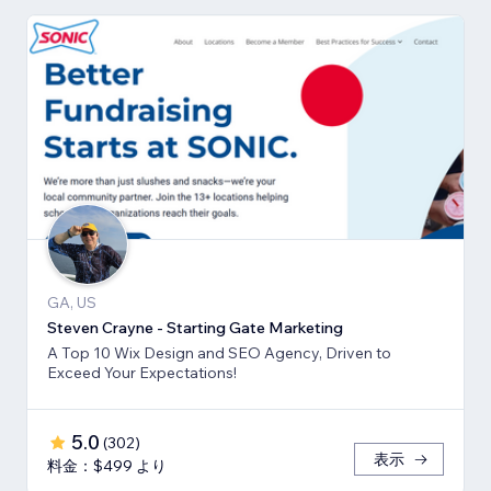
GA, US
Steven Crayne - Starting Gate Marketing
A Top 10 Wix Design and SEO Agency, Driven to
Exceed Your Expectations!
5.0
(
302
)
表示
料金：$499 より