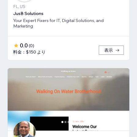
FL, US
JusB Solutions
Your Expert Fixers for IT, Digital Solutions, and
Marketing
0.0
(
0
)
表示
料金：$150 より