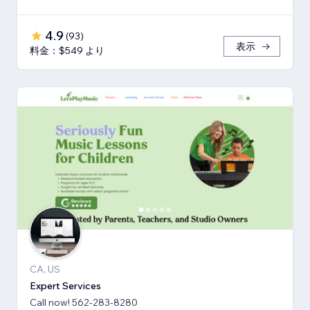
4.9
(
93
)
表示
料金：$549 より
CA, US
Expert Services
Call now! 562-283-8280