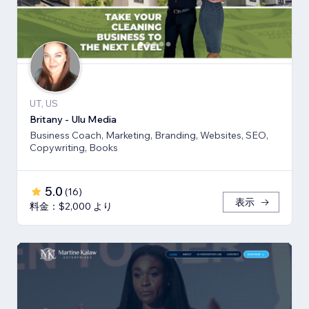
UT, US
Britany - Ulu Media
Business Coach, Marketing, Branding, Websites, SEO,
Copywriting, Books
5.0
(
16
)
表示
料金：$2,000 より