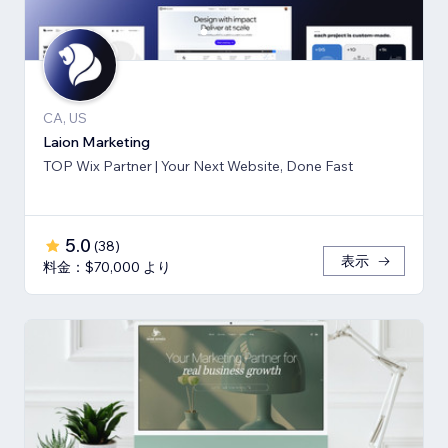
CA, US
Laion Marketing
TOP Wix Partner | Your Next Website, Done Fast
5.0
(
38
)
表示
料金：$70,000 より