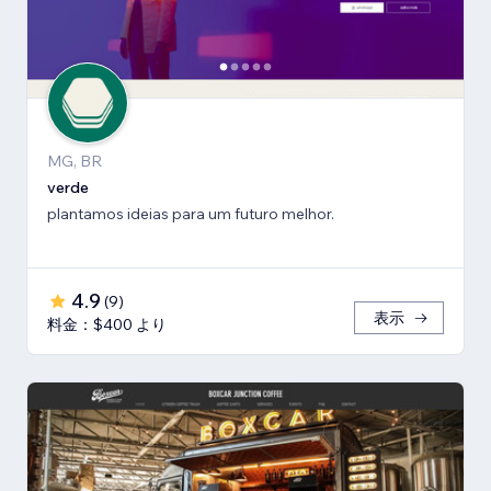
MG, BR
verde
plantamos ideias para um futuro melhor.
4.9
(
9
)
表示
料金：$400 より