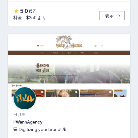
5.0
(
57
)
表示
料金：$250 より
FL, US
I'WannAgency
💻 Digitizing your brand! 🦎