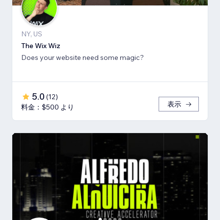
NY, US
The Wix Wiz
Does your website need some magic?
5.0
(
12
)
表示
料金：$500 より