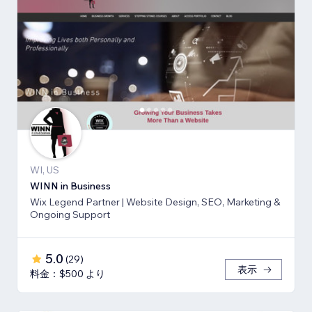
WI, US
WINN in Business
Wix Legend Partner | Website Design, SEO, Marketing &
Ongoing Support
5.0
(
29
)
表示
料金：$500 より