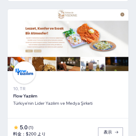
10, TR
Flow Yazılım
Türkiye'nin Lider Yazılım ve Medya Şirketi
5.0
(
1
)
表示
料金：$200 より