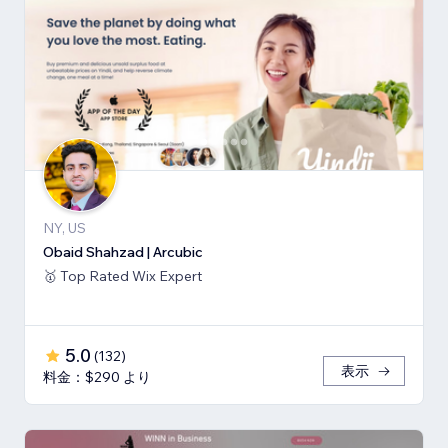
NY, US
Obaid Shahzad | Arcubic
🥇 Top Rated Wix Expert
5.0
(
132
)
表示
料金：$290 より