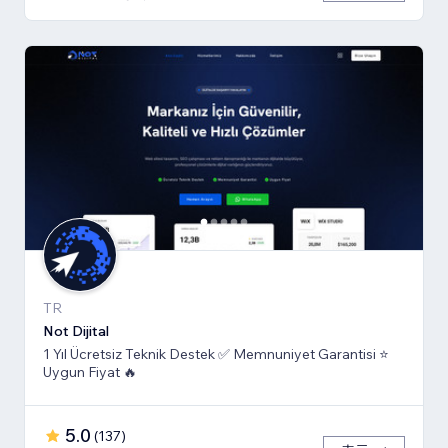
TR
Not Dijital
1 Yıl Ücretsiz Teknik Destek ✅ Memnuniyet Garantisi ⭐
Uygun Fiyat 🔥
5.0
(
137
)