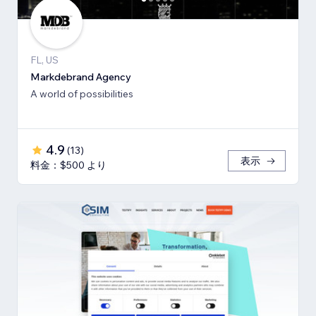
FL, US
Markdebrand Agency
A world of possibilities
4.9
(
13
)
表示
料金：$500 より