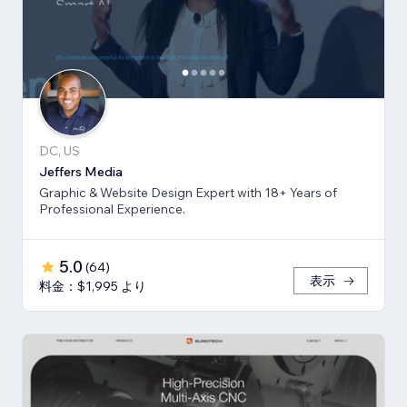
DC, US
Jeffers Media
Graphic & Website Design Expert with 18+ Years of
Professional Experience.
5.0
(
64
)
表示
料金：$1,995 より