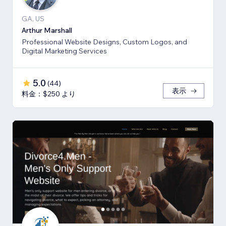
GA, US
Arthur Marshall
Professional Website Designs, Custom Logos, and
Digital Marketing Services
5.0
(
44
)
表示
料金：$250 より