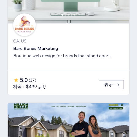
CA, US
Bare Bones Marketing
Boutique web design for brands that stand apart.
5.0
(
37
)
表示
料金：$499 より