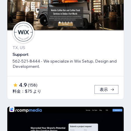
TX, US
Support
562-521-8444 - We specialize in Wix Setup, Design and
Development.
4.9
(
158
)
表示
料金：$75 より