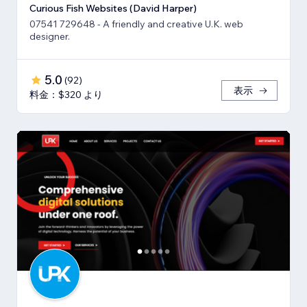
Curious Fish Websites (David Harper)
07541 729648 - A friendly and creative U.K. web
designer.
5.0
(
92
)
表示
料金：$320 より