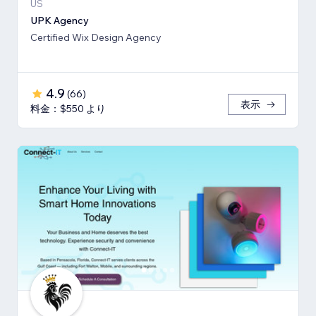
US
UPK Agency
Certified Wix Design Agency
4.9
(
66
)
表示
料金：$550 より