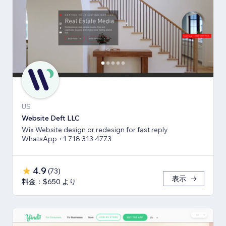
US
Website Deft LLC
Wix Website design or redesign for fast reply
WhatsApp +1 718 313 4773
4.9
(
73
)
表示
料金：$650 より