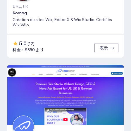
BRE, FR
Kornog
Création de sites Wix, Editor X & Wix Studio. Certifiés
Wix Vélo.
5.0
(
12
)
表示
料金：$350 より