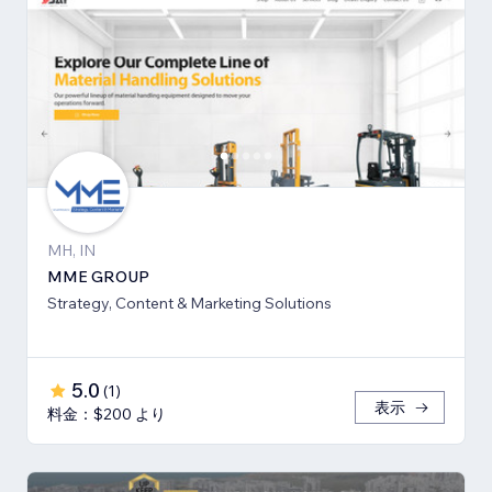
MH, IN
MME GROUP
Strategy, Content & Marketing Solutions
5.0
(
1
)
表示
料金：$200 より