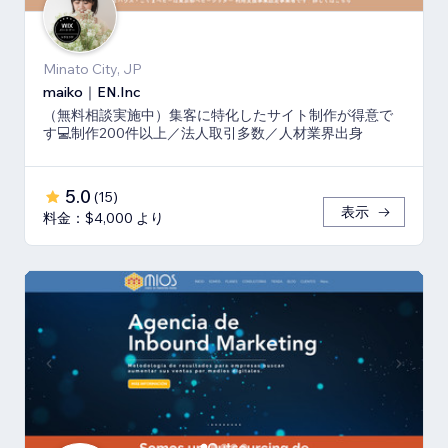
Minato City, JP
maiko｜EN.Inc
（無料相談実施中）集客に特化したサイト制作が得意で
す💻制作200件以上／法人取引多数／人材業界出身
5.0
(
15
)
表示
料金：$4,000 より