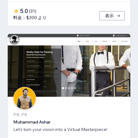
5.0
(
31
)
表示
料金：$200 より
PB, PK
Muhammad Ashar
Let's turn your vision into a Virtual Masterpiece!