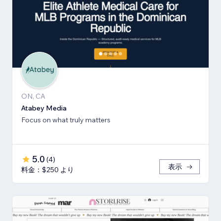
ON, CA
Atabey Media
Focus on what truly matters
5.0
(
4
)
表示
料金：$250 より