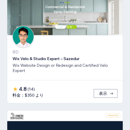
BD
Wix Velo & Studio Expert – Sazedur
Wix Website Design or Redesign and Certified Velo
Expert
4.8
(
14
)
表示
料金：$350 より