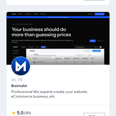
06, TR
Bizimuhit
Professional Wix experts create your website,
eCommerce business, etc.
5.0
(
10
)