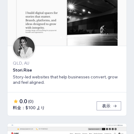
QLD, AU
Stori.Rise
Story-led websites that help businesses convert, grow
and feel aligned.
0.0
(
0
)
表示
料金：$100 より