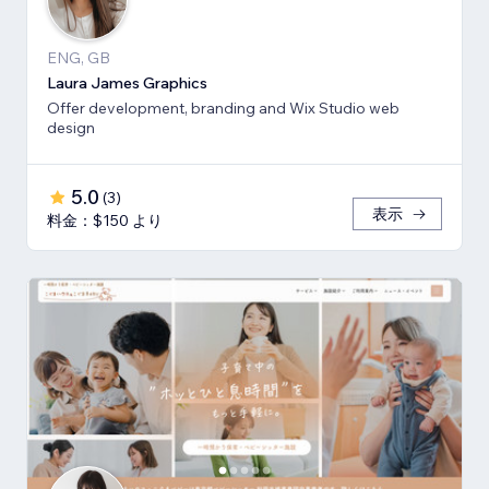
ENG, GB
Laura James Graphics
Offer development, branding and Wix Studio web
design
5.0
(
3
)
表示
料金：$150 より