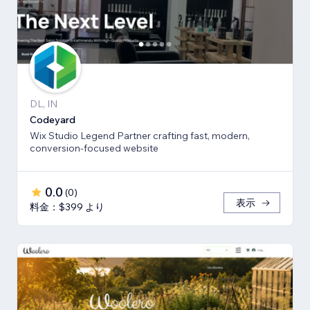
DL, IN
Codeyard
Wix Studio Legend Partner crafting fast, modern,
conversion-focused website
0.0
(
0
)
表示
料金：$399 より