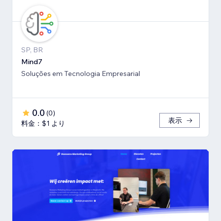
SP, BR
Mind7
Soluções em Tecnologia Empresarial
0.0
(
0
)
表示
料金：$1 より