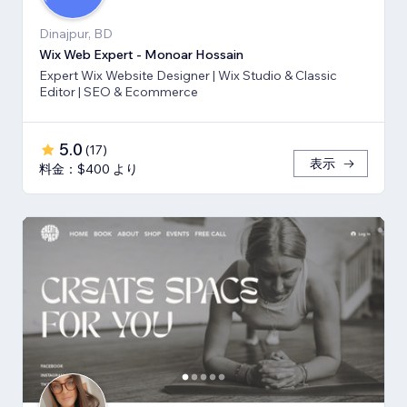
Dinajpur, BD
Wix Web Expert - Monoar Hossain
Expert Wix Website Designer | Wix Studio & Classic
Editor | SEO & Ecommerce
5.0
(
17
)
表示
料金：$400 より