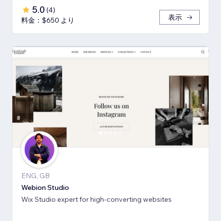
5.0
(
4
)
表示
料金：$650 より
ENG, GB
Webion Studio
Wix Studio expert for high-converting websites