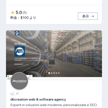
5.0
(
1
)
表示
料金：$100 より
LC, IT
dbcreation web & software agency
Esperti in soluzioni web moderne, personalizzate e SEO