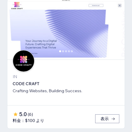
IN
CODE CRAFT
Crafting Websites, Building Success.
5.0
(
6
)
表示
料金：$100 より