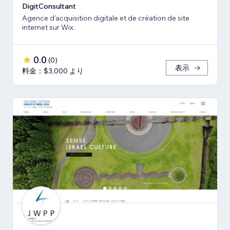
DigitConsultant
Agence d'acquisition digitale et de création de site
internet sur Wix.
0.0
(
0
)
表示
料金：$3,000 より