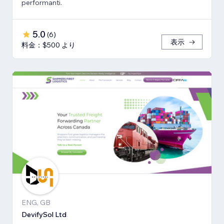
performanti.
5.0
(
6
)
表示
料金：$500 より
ENG, GB
DevifySol Ltd