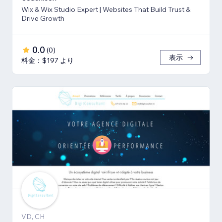
Wix & Wix Studio Expert | Websites That Build Trust &
Drive Growth
0.0
(
0
)
表示
料金：$197 より
VD, CH