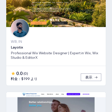
WB, IN
Layotix
Professional Wix Website Designer | Expert in Wix, Wix
Studio & EditorX
0.0
(
0
)
表示
料金：$199 より