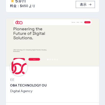
5.0
(
1
)
表示
料金：$650 より
EE
OBA TECHNOLOGY OU
Digital Agency