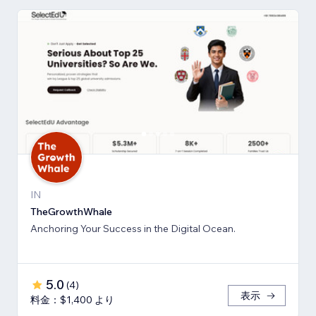
IN
TheGrowthWhale
Anchoring Your Success in the Digital Ocean.
5.0
(
4
)
表示
料金：$1,400 より