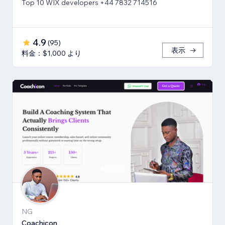
Top 10 WIX developers +44 7832 714516
4.9
(
95
)
表示
料金：$1,000 より
NG
Coachicon