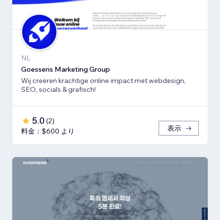
NL
Goessens Marketing Group
Wij creëren krachtige online impact met webdesign,
SEO, socials & grafisch!
5.0
(
2
)
表示
料金：$600 より