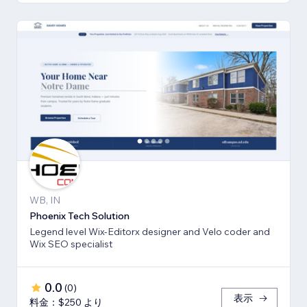
WB, IN
Phoenix Tech Solution
Legend level Wix-Editorx designer and Velo coder and
Wix SEO specialist
0.0
(
0
)
表示
料金：$250 より