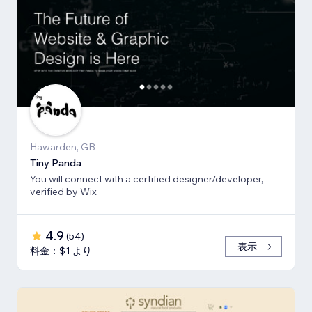
Hawarden, GB
Tiny Panda
You will connect with a certified designer/developer,
verified by Wix
4.9
(
54
)
表示
料金：$1 より