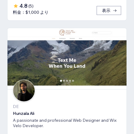
4.8
(
5
)
表示
料金：$1,000 より
DE
Hunzala Ali
A passionate and professional Web Designer and Wix
Velo Developer.