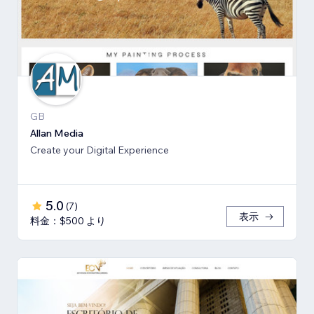
GB
Allan Media
Create your Digital Experience
5.0
(
7
)
表示
料金：$500 より