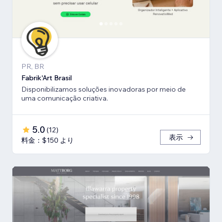
PR, BR
Fabrik'Art Brasil
Disponibilizamos soluções inovadoras por meio de
uma comunicação criativa.
5.0
(
12
)
表示
料金：$150 より