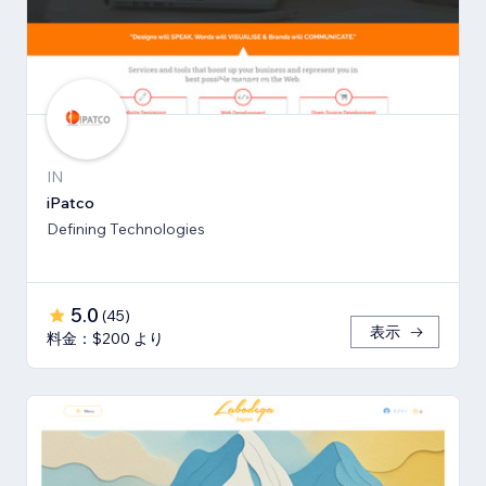
IN
iPatco
Defining Technologies
5.0
(
45
)
表示
料金：$200 より