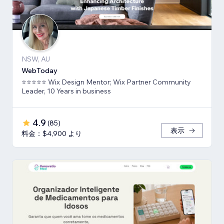
NSW, AU
WebToday
⭐⭐⭐⭐⭐ Wix Design Mentor; Wix Partner Community
Leader, 10 Years in business
4.9
(
85
)
表示
料金：$4,900 より