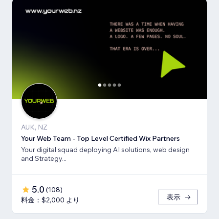
AUK, NZ
Your Web Team - Top Level Certified Wix Partners
Your digital squad deploying AI solutions, web design
and Strategy...
5.0
(
108
)
表示
料金：$2,000 より