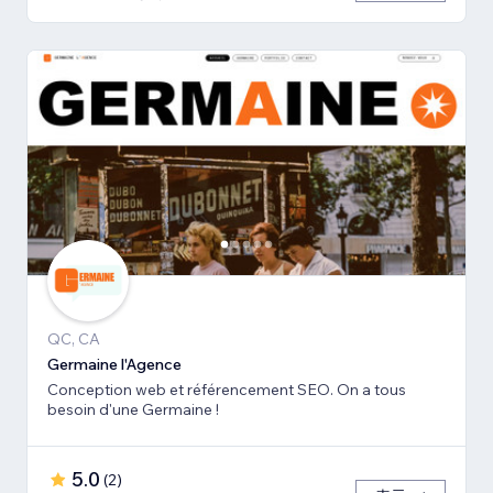
QC, CA
Germaine l'Agence
Conception web et référencement SEO. On a tous
besoin d'une Germaine !
5.0
(
2
)