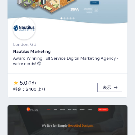
London, GB
Nautilus Marketing
Award Winning Full Service Digital Marketing Agency -
we're nerds! 🤓
5.0
(
16
)
表示
料金：$400 より