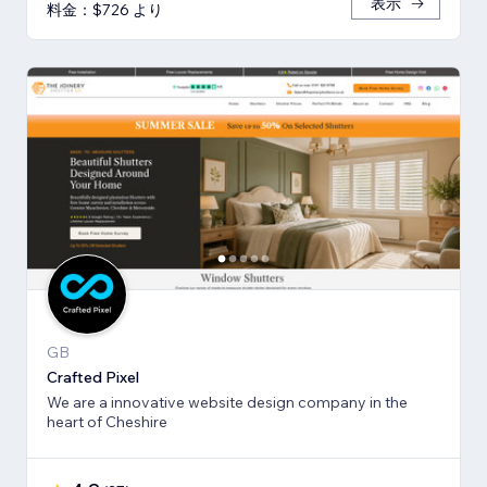
表示
料金：$726 より
GB
Crafted Pixel
We are a innovative website design company in the
heart of Cheshire