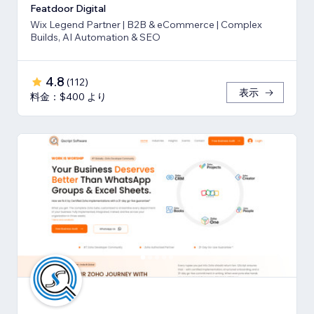
Featdoor Digital
Wix Legend Partner | B2B & eCommerce | Complex
Builds, AI Automation & SEO
4.8
(
112
)
表示
料金：$400 より