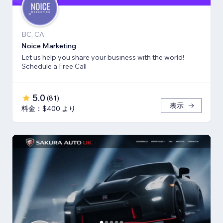
BC, CA
Noice Marketing
Let us help you share your business with the world!
Schedule a Free Call
5.0
(
81
)
表示
料金：$400 より