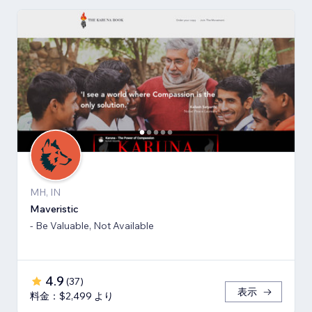
MH, IN
Maveristic
- Be Valuable, Not Available
4.9
(
37
)
表示
料金：$2,499 より