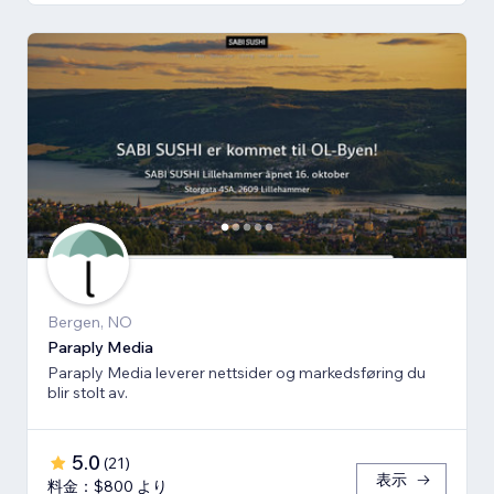
Bergen, NO
Paraply Media
Paraply Media leverer nettsider og markedsføring du
blir stolt av.
5.0
(
21
)
表示
料金：$800 より