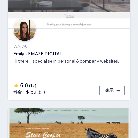
WA, AU
Emily - EMAZE DIGITAL
Hi there! I specialise in personal & company websites.
5.0
(
17
)
表示
料金：$150 より