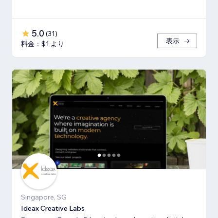
5.0
(
31
)
表示
料金：$1 より
Singapore, SG
Ideax Creative Labs