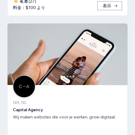
4.8
(
27
)
表示
料金：$100 より
NH, NL
Capital Agency
Wij maken websites die voor je werken, groei digitaal.