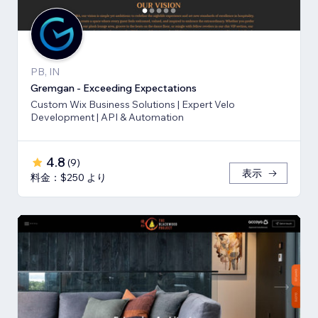
PB, IN
Gremgan - Exceeding Expectations
Custom Wix Business Solutions | Expert Velo
Development | API & Automation
4.8
(
9
)
表示
料金：$250 より