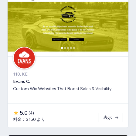
110, KE
Evans C.
Custom Wix Websites That Boost Sales & Visibility
5.0
(
4
)
表示
料金：$150 より