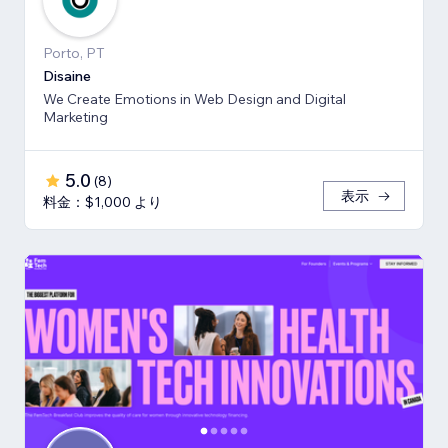
Porto, PT
Disaine
We Create Emotions in Web Design and Digital
Marketing
5.0
(
8
)
表示
料金：$1,000 より