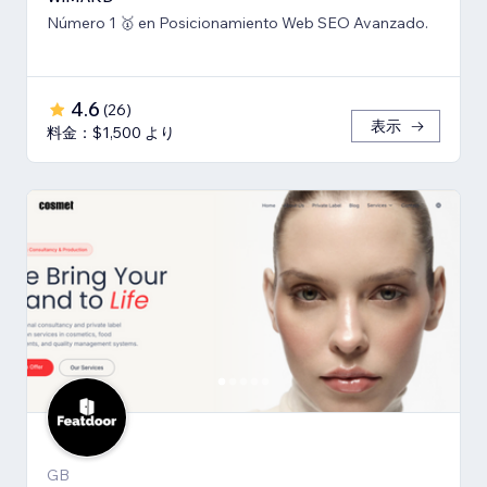
Número 1 🥇 en Posicionamiento Web SEO Avanzado.
4.6
(
26
)
表示
料金：$1,500 より
GB