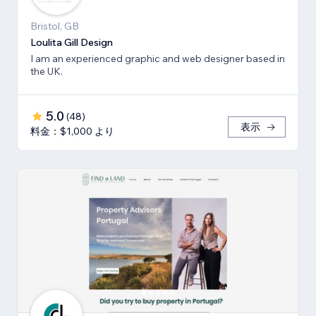
Bristol, GB
Loulita Gill Design
I am an experienced graphic and web designer based in
the UK.
5.0
(
48
)
表示
料金：$1,000 より