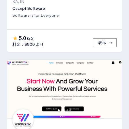
KA, IN
Qscript Software
Software is for Everyone
5.0
(
26
)
表示
料金：$800 より