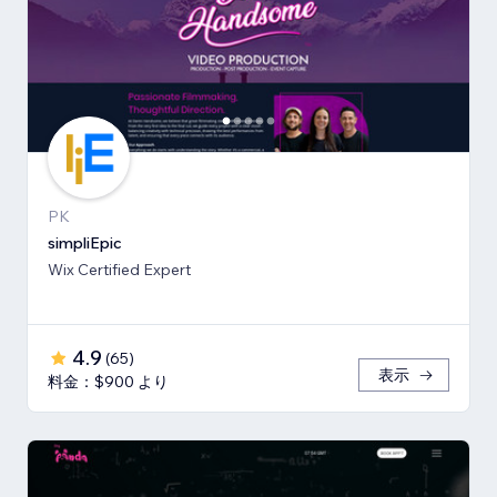
PK
simpliEpic
Wix Certified Expert
4.9
(
65
)
表示
料金：$900 より