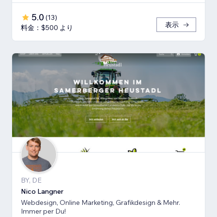
5.0
(
13
)
表示
料金：$500 より
BY, DE
Nico Langner
Webdesign, Online Marketing, Grafikdesign & Mehr.
Immer per Du!