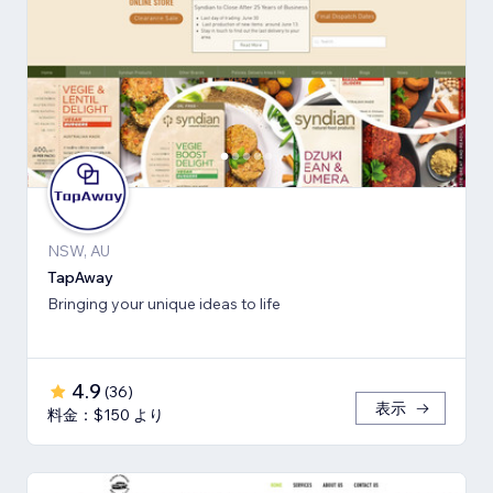
NSW, AU
TapAway
Bringing your unique ideas to life
4.9
(
36
)
表示
料金：$150 より