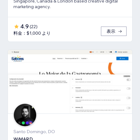
Singapore, Canada & London based creative digital
marketing agency.
4.9
(
22
)
表示
料金：$1,000 より
Santo Domingo, DO
WiMARD