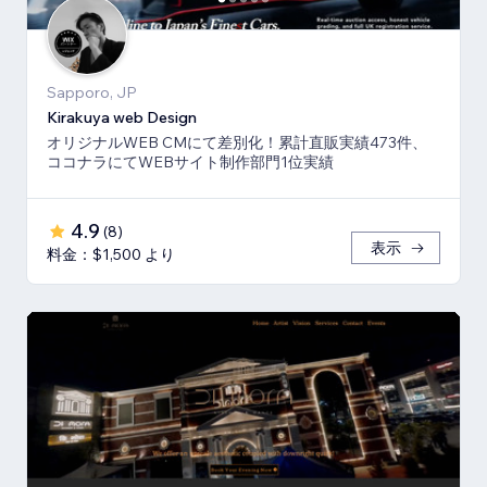
Sapporo, JP
Kirakuya web Design
オリジナルWEB CMにて差別化！累計直販実績473件、
ココナラにてWEBサイト制作部門1位実績
4.9
(
8
)
表示
料金：$1,500 より