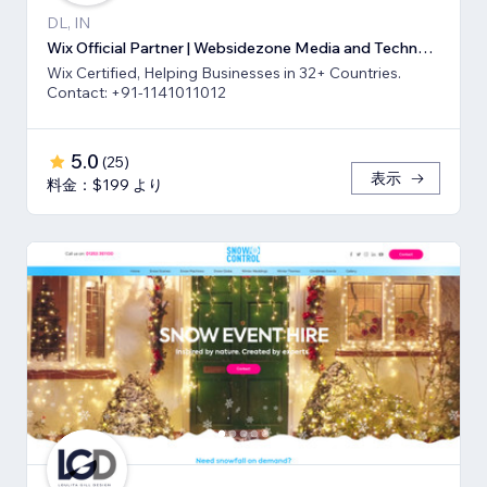
DL, IN
Wix Official Partner | Websidezone Media and Technologies Pvt Ltd
Wix Certified, Helping Businesses in 32+ Countries.
Contact: +91-1141011012
5.0
(
25
)
表示
料金：$199 より