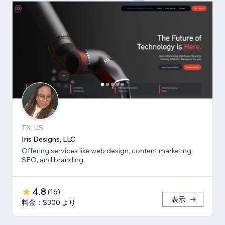
TX, US
Iris Designs, LLC
Offering services like web design, content marketing,
SEO, and branding.
4.8
(
16
)
表示
料金：$300 より