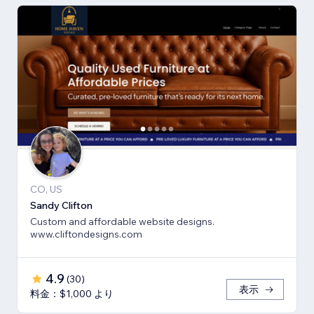
CO, US
Sandy Clifton
Custom and affordable website designs.
www.cliftondesigns.com
4.9
(
30
)
表示
料金：$1,000 より