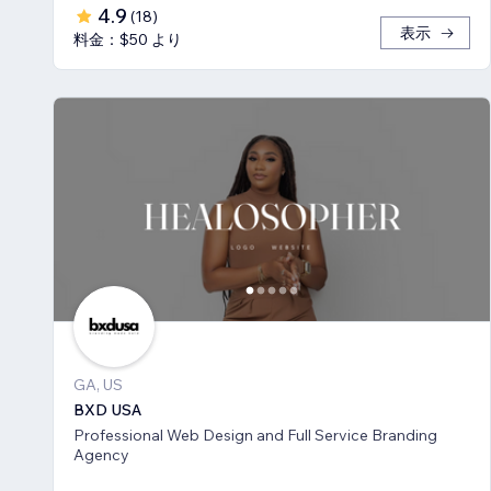
4.9
(
18
)
表示
料金：$50 より
GA, US
BXD USA
Professional Web Design and Full Service Branding
Agency