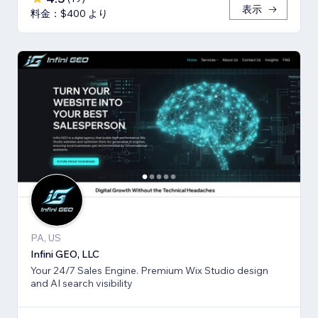
表示
料金：$400 より
PA, US
Infini GEO, LLC
Your 24/7 Sales Engine. Premium Wix Studio design
and AI search visibility