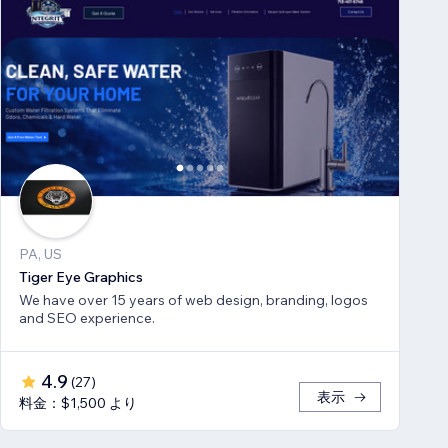
PA, US
Tiger Eye Graphics
We have over 15 years of web design, branding, logos
and SEO experience.
4.9
(
27
)
表示
料金：$1,500 より