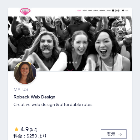
MA, US
Roback Web Design
Creative web design & affordable rates.
4.9
(
52
)
表示
料金：$250 より