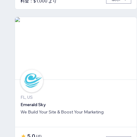
料金：$1,000 より
FL, US
Emerald Sky
We Build Your Site & Boost Your Marketing
5.0
(
4
)