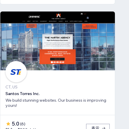
CT, US
Santos Torres Inc.
We build stunning websites. Our business is improving
yours!
5.0
(
6
)
表示