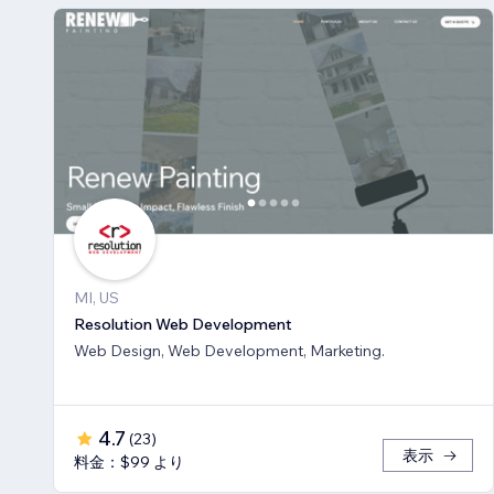
MI, US
Resolution Web Development
Web Design, Web Development, Marketing.
4.7
(
23
)
表示
料金：$99 より