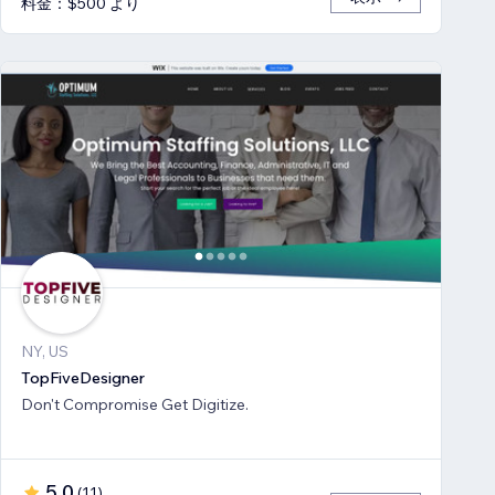
料金：$500 より
NY, US
TopFiveDesigner
Don't Compromise Get Digitize.
5.0
(
11
)