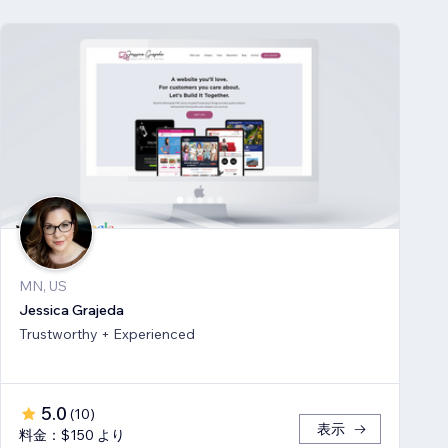
MN, US
Jessica Grajeda
Trustworthy + Experienced
5.0
(
10
)
表示
料金：$150 より