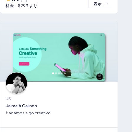
表示
料金：$299 より
US
Jaime A Galindo
Hagamos algo creativo!