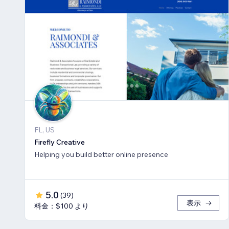
FL, US
Firefly Creative
Helping you build better online presence
5.0
(
39
)
表示
料金：$100 より