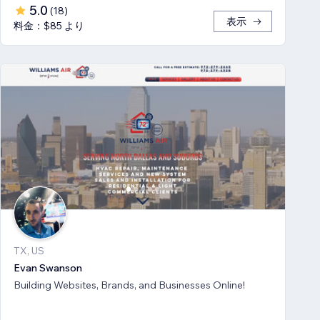
5.0
(
18
)
表示
料金：$85 より
TX, US
Evan Swanson
Building Websites, Brands, and Businesses Online!