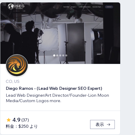
CO, US
Diego Ramos - (Lead Web Designer SEO Expert)
Lead Web Designer/Art Director/Founder-Lion Moon
Media/Custom Logos more.
4.9
(
37
)
表示
料金：$250 より