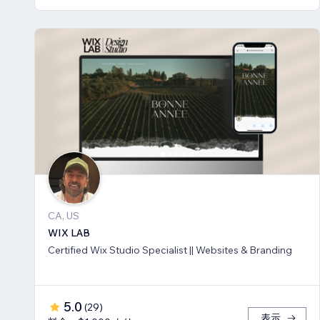
CA, US
WIX LAB
Certified Wix Studio Specialist || Websites & Branding
5.0
(
29
)
表示