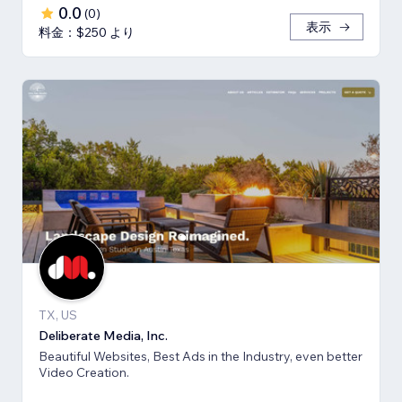
0.0
(
0
)
表示
料金：$250 より
TX, US
Deliberate Media, Inc.
Beautiful Websites, Best Ads in the Industry, even better
Video Creation.