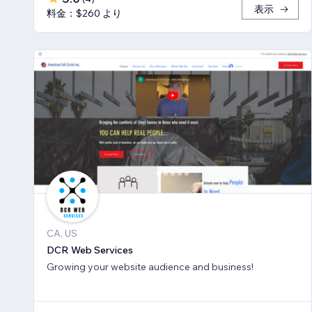
表示
料金：$260 より
CA, US
DCR Web Services
Growing your website audience and business!