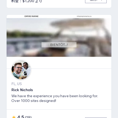
料金：$1,200 より
FL, US
Rick Nichols
We have the experience you have been looking for.
Over 1000 sites designed!
4.5
(
19
)