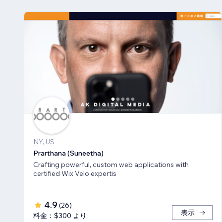
NY, US
Prarthana (Suneetha)
Crafting powerful, custom web applications with
certified Wix Velo expertis
4.9
(
26
)
表示
料金：$300 より