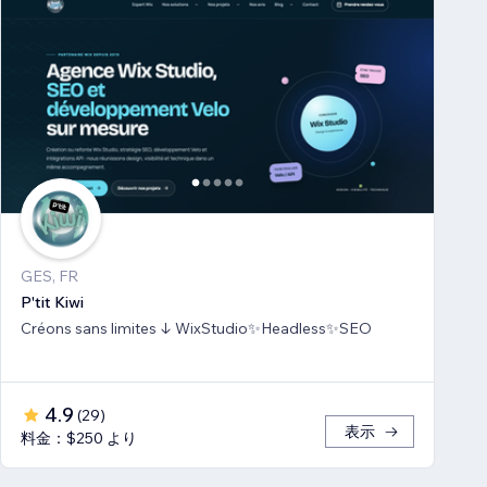
GES, FR
P'tit Kiwi
Créons sans limites ↓ WixStudio✨Headless✨SEO
4.9
(
29
)
表示
料金：$250 より