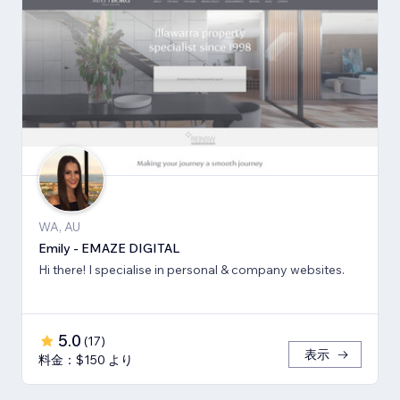
WA, AU
Emily - EMAZE DIGITAL
Hi there! I specialise in personal & company websites.
5.0
(
17
)
表示
料金：$150 より