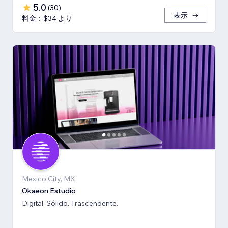
5.0
(
30
)
表示
料金：$34 より
Mexico City, MX
Okaeon Estudio
Digital. Sólido. Trascendente.