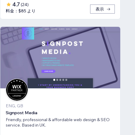
4.7
(
24
)
表示
料金：$85 より
ENG, GB
Signpost Media
Friendly, professional & affordable web design & SEO
service. Based in UK.