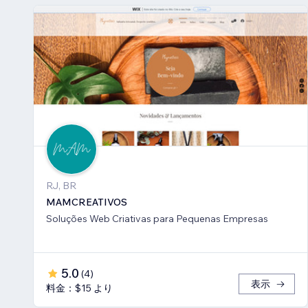
RJ, BR
MAMCREATIVOS
Soluções Web Criativas para Pequenas Empresas
5.0
(
4
)
表示
料金：$15 より