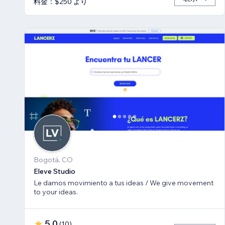
料金：$250 より
Bogotá, CO
Eleve Studio
Le damos movimiento a tus ideas / We give movement
to your ideas.
5.0
(
10
)