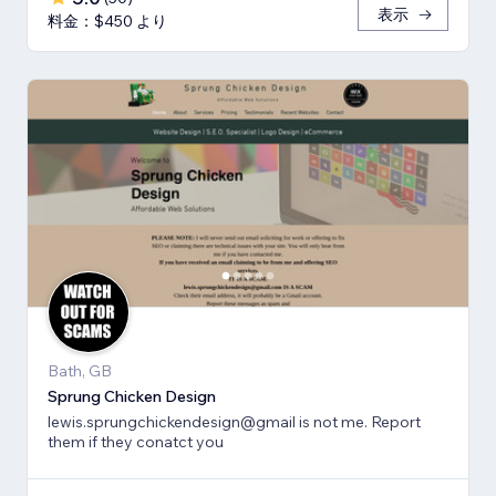
表示
料金：$450 より
Bath, GB
Sprung Chicken Design
lewis.sprungchickendesign@gmail is not me. Report
them if they conatct you