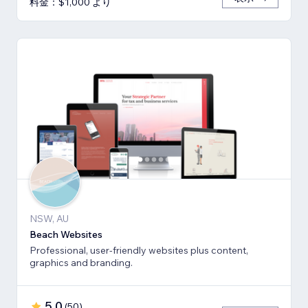
料金：$1,000 より
NSW, AU
Beach Websites
Professional, user-friendly websites plus content,
graphics and branding.
5.0
(
50
)