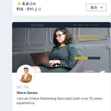
4.6
(
34
)
表示
料金：$90 より
QC, CA
Wave Genius
I am an Online Marketing Specialist with over 15 years
experience.