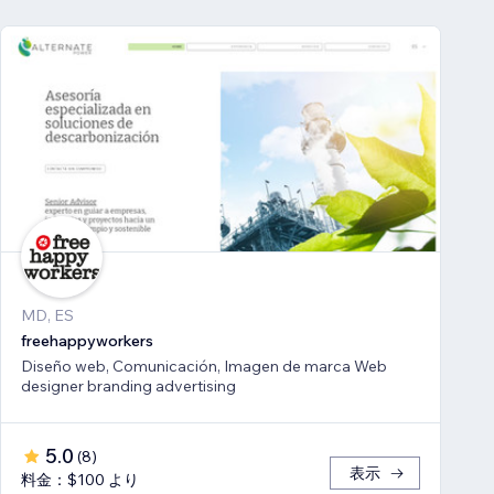
MD, ES
freehappyworkers
Diseño web, Comunicación, Imagen de marca Web
designer branding advertising
5.0
(
8
)
表示
料金：$100 より