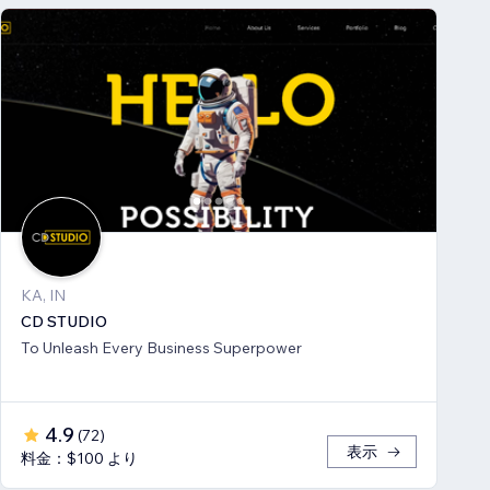
KA, IN
CD STUDIO
To Unleash Every Business Superpower
4.9
(
72
)
表示
料金：$100 より