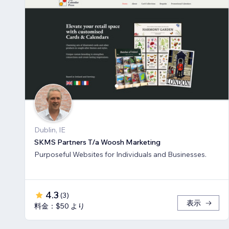
Dublin, IE
SKMS Partners T/a Woosh Marketing
Purposeful Websites for Individuals and Businesses.
4.3
(
3
)
表示
料金：$50 より