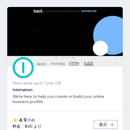
Newcastle upon Tyne, GB
Intimation
We're here to help you create or build your online
business profile!
4.9
(
14
)
表示
料金：$40 より