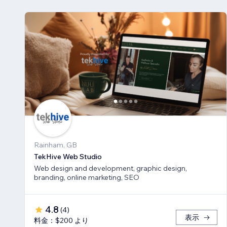
Rainham, GB
TekHive Web Studio
Web design and development, graphic design,
branding, online marketing, SEO
4.8
(
4
)
表示
料金：$200 より