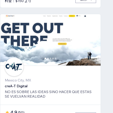
料金：$150 より
Mexico City, MX
creA-T Digital
NO ES SOBRE LAS IDEAS SINO HACER QUE ESTAS
SE VUELVAN REALIDAD
4.9
(
50
)