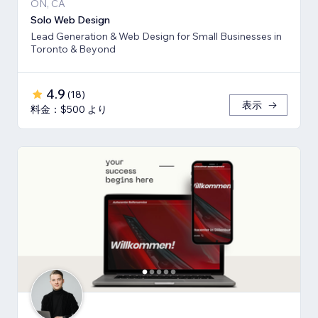
ON, CA
Solo Web Design
Lead Generation & Web Design for Small Businesses in
Toronto & Beyond
4.9
(
18
)
表示
料金：$500 より