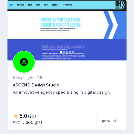
King's Lynn, GB
ASCEND Design Studio
An innovative agency specialising in digital design
5.0
(
20
)
表示
料金：$60 より