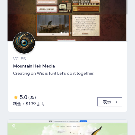
VC, ES
Mountain Heir Media
Creating on Wix is fun! Let's do it together.
5.0
(
35
)
表示
料金：$199 より