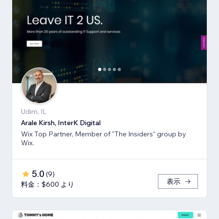
Udim, IL
Arale Kirsh, InterK Digital
Wix Top Partner, Member of "The Insiders" group by
Wix.
5.0
(
9
)
表示
料金：$600 より