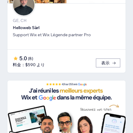
GE, CH
Helloweb Sàrl
Support Wix et Wix Légende partner Pro
5.0
(
8
)
表示
料金：$590 より