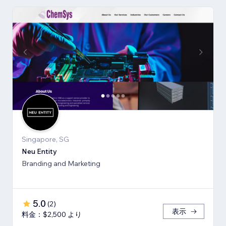
Singapore, SG
Neu Entity
Branding and Marketing
5.0
(
2
)
表示
料金：$2,500 より