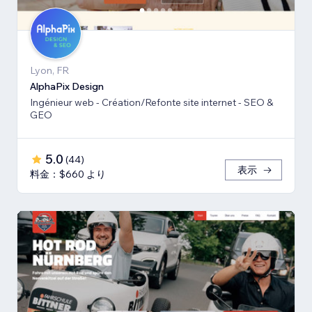
Lyon, FR
AlphaPix Design
Ingénieur web - Création/Refonte site internet - SEO &
GEO
5.0
(
44
)
表示
料金：$660 より