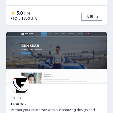
5.0
(
16
)
表示
料金：$350 より
UK, IN
ERAONS
Attract your customer with our amazing design and