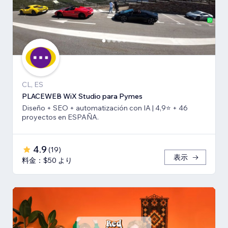
CL, ES
PLACEWEB WiX Studio para Pymes
Diseño + SEO + automatización con IA | 4,9⭐️ + 46
proyectos en ESPAÑA.
4.9
(
19
)
表示
料金：$50 より