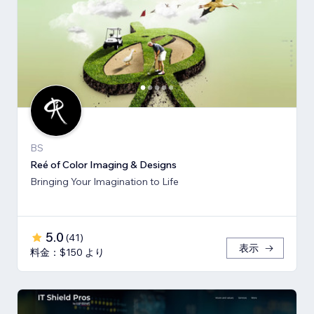
BS
Reé of Color Imaging & Designs
Bringing Your Imagination to Life
5.0
(
41
)
表示
料金：$150 より