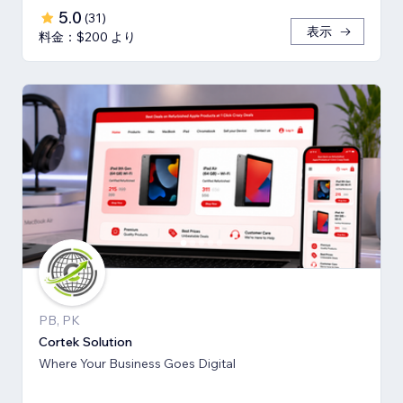
5.0
(
31
)
表示
料金：$200 より
PB, PK
Cortek Solution
Where Your Business Goes Digital