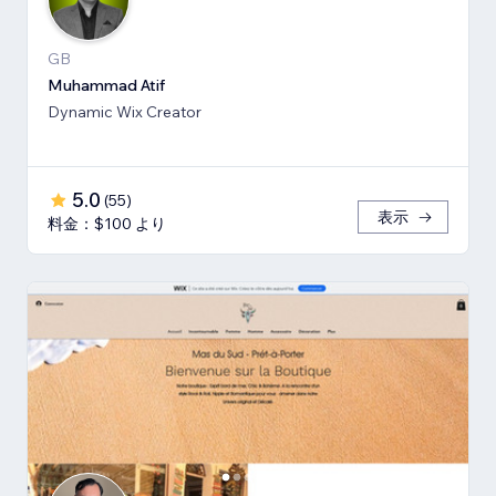
GB
Muhammad Atif
Dynamic Wix Creator
5.0
(
55
)
表示
料金：$100 より