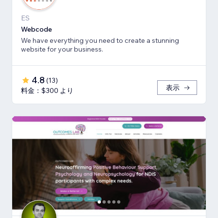
ES
Webcode
We have everything you need to create a stunning
website for your business.
4.8
(
13
)
表示
料金：$300 より