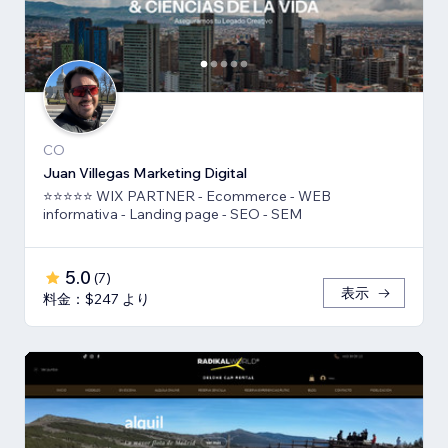
CO
Juan Villegas Marketing Digital
⭐⭐⭐⭐⭐ WIX PARTNER - Ecommerce - WEB
informativa - Landing page - SEO - SEM
5.0
(
7
)
表示
料金：$247 より