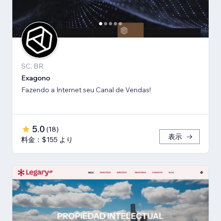
SC, BR
Exagono
Fazendo a Internet seu Canal de Vendas!
5.0
(
18
)
表示
料金：$155 より