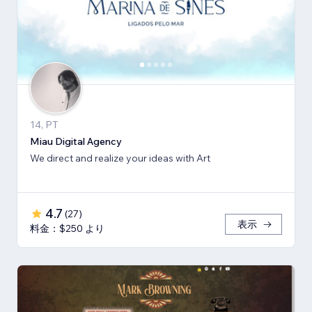
14, PT
Miau Digital Agency
We direct and realize your ideas with Art
4.7
(
27
)
表示
料金：$250 より