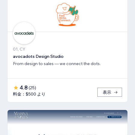
01, CY
avocadots Design Studio
From design to sales — we connect the dots.
4.8
(
25
)
表示
料金：$500 より