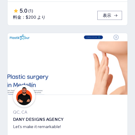
5.0
(
1
)
表示
料金：$200 より
QC, CA
DANY DESIGNS AGENCY
Let's make it remarkable!