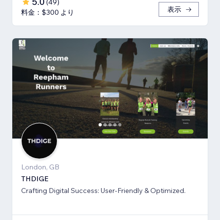
5.0
(
49
)
表示
料金：$300 より
London, GB
THDIGE
Crafting Digital Success: User-Friendly & Optimized.