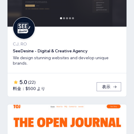
CJ, RO
SeeDesine - Digital & Creative Agency
We design stunning websites and develop unique
brands.
5.0
(
22
)
表示
料金：$500 より