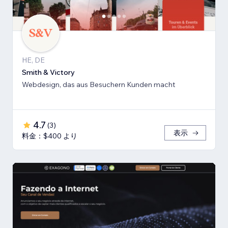
HE, DE
Smith & Victory
Webdesign, das aus Besuchern Kunden macht
4.7
(
3
)
表示
料金：$400 より