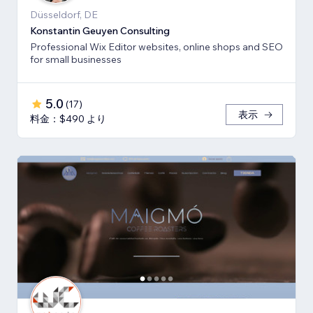
Düsseldorf, DE
Konstantin Geuyen Consulting
Professional Wix Editor websites, online shops and SEO
for small businesses
5.0
(
17
)
表示
料金：$490 より