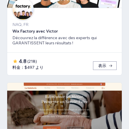
NAQ, FR
Wix Factory avec Victor
Découvrez la différence avec des experts qui
GARANTISSENT leurs résultats !
4.8
(
218
)
表示
料金：$497 より