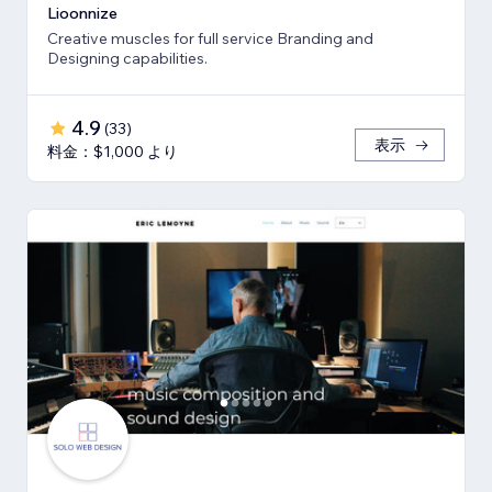
Lioonnize
Creative muscles for full service Branding and
Designing capabilities.
4.9
(
33
)
表示
料金：$1,000 より