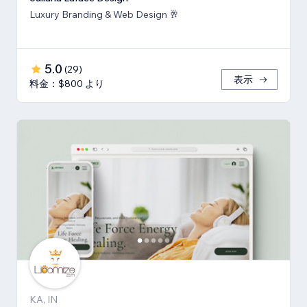
Luxury Branding & Web Design 🥂
5.0
(
29
)
表示
料金：$800 より
KA, IN