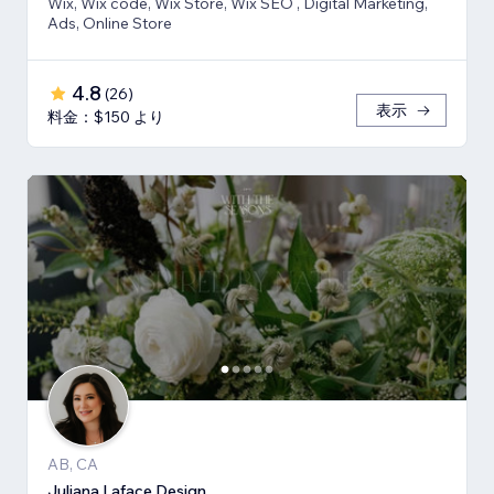
Wix, Wix code, Wix Store, Wix SEO , Digital Marketing,
Ads, Online Store
4.8
(
26
)
表示
料金：$150 より
AB, CA
Juliana Laface Design