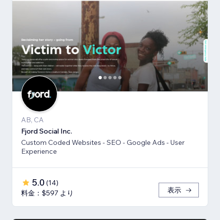
AB, CA
Fjord Social Inc.
Custom Coded Websites - SEO - Google Ads - User
Experience
5.0
(
14
)
表示
料金：$597 より