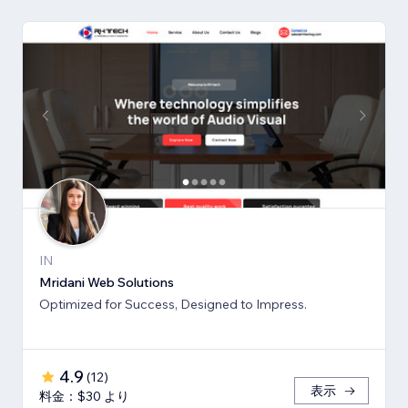
IN
Mridani Web Solutions
Optimized for Success, Designed to Impress.
4.9
(
12
)
表示
料金：$30 より