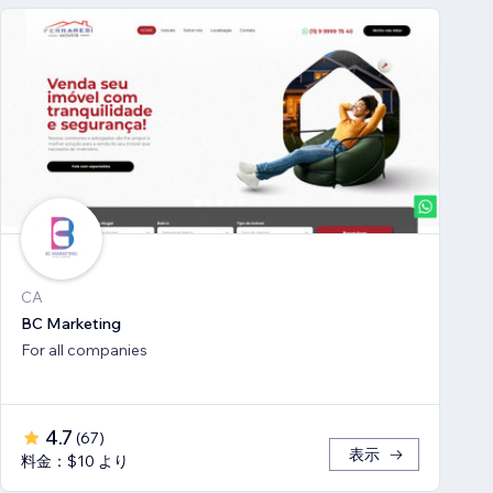
CA
BC Marketing
For all companies
4.7
(
67
)
表示
料金：$10 より