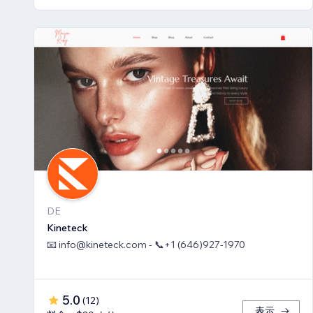
DE
Kineteck
📧 info@kineteck.com - 📞+1 (646)927-1970
5.0
(
12
)
表示