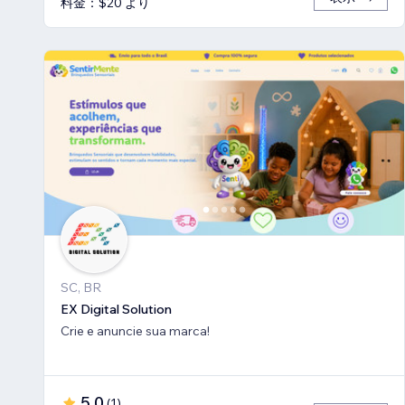
料金：$20 より
SC, BR
EX Digital Solution
Crie e anuncie sua marca!
5.0
(
1
)