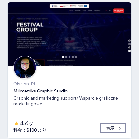
Olsztyn, PL
Milimetriks Graphic Studio
Graphic and marketing support/ Wsparcie graficzne i
marketingowe
4.6
(
7
)
表示
料金：$100 より