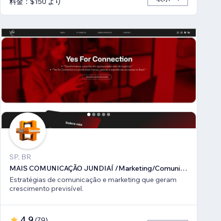
料金：$150 より
SP, BR
MAIS COMUNICAÇÃO JUNDIAÍ /Marketing/Comunicação estratégica
Estratégias de comunicação e marketing que geram
crescimento previsível.
4.9
(
79
)