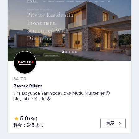
34, TR
Baytek Bilişim
1 Yıl Boyunca Yanınızdayız 🤝 Mutlu Müşteriler 😊
Ulaşılabilir Kalite 🌟
5.0
(
36
)
表示
料金：$45 より