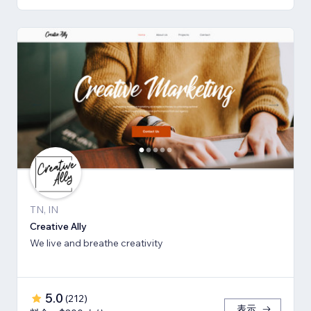
TN, IN
Creative Ally
We live and breathe creativity
5.0
(
212
)
表示