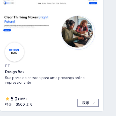
PT
Design Box
Sua porta de entrada para uma presença online
impressionante
5.0
(
165
)
表示
料金：$500 より