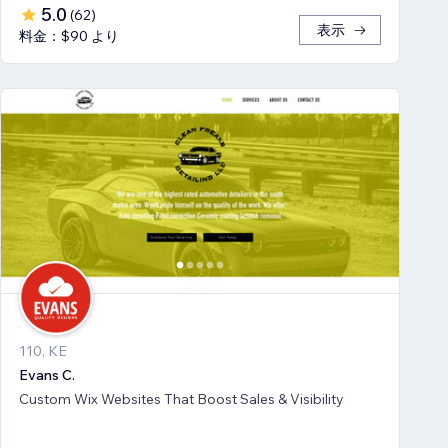
5.0
(
62
)
表示
料金：$90 より
110, KE
Evans C.
Custom Wix Websites That Boost Sales & Visibility