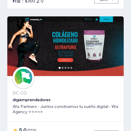
料金：$300 より
DC, CO
digiemprendedores
Wix Partners - Juntos construimos tu sueño digital - Wix
Agency ⭐️⭐️⭐️⭐️⭐️
5.0
(
111
)