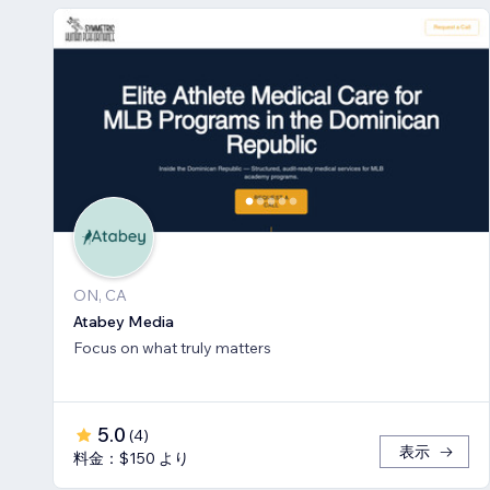
ON, CA
Atabey Media
Focus on what truly matters
5.0
(
4
)
表示
料金：$150 より