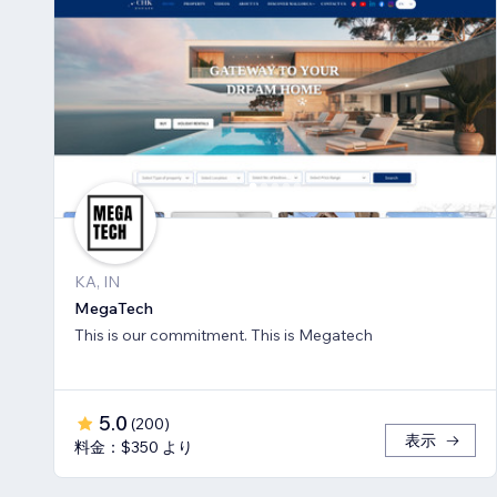
KA, IN
MegaTech
This is our commitment. This is Megatech
5.0
(
200
)
表示
料金：$350 より