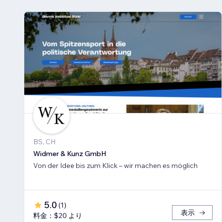
BS, CH
Widmer & Kunz GmbH
Von der Idee bis zum Klick – wir machen es möglich
5.0
(
1
)
表示
料金：$20 より