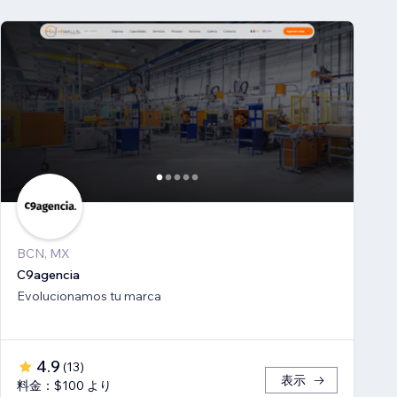
BCN, MX
C9agencia
Evolucionamos tu marca
4.9
(
13
)
表示
料金：$100 より