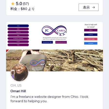
5.0
(
57
)
表示
料金：$80 より
OH, US
Omari Hill
I'm a freelance website designer from Ohio. I look
forward to helping you.