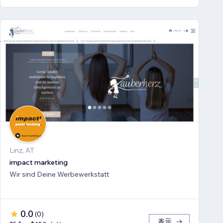
Linz, AT
impact marketing
Wir sind Deine Werbewerkstatt
0.0
(
0
)
表示