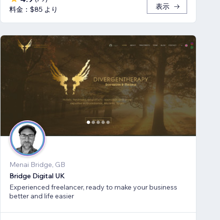
表示
料金：$85 より
Menai Bridge, GB
Bridge Digital UK
Experienced freelancer, ready to make your business
better and life easier