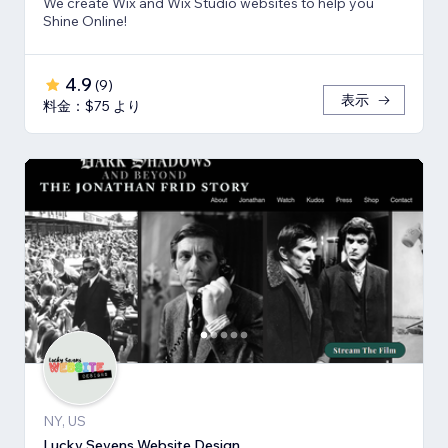
We create Wix and Wix Studio websites to help you
Shine Online!
4.9
(
9
)
表示
料金：$75 より
NY, US
Lucky Sevens Website Design