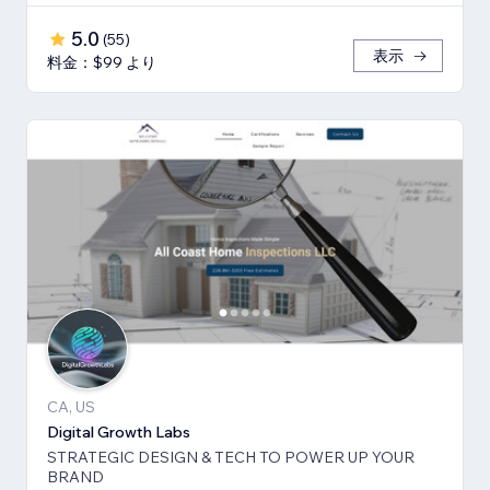
5.0
(
55
)
表示
料金：$99 より
CA, US
Digital Growth Labs
STRATEGIC DESIGN & TECH TO POWER UP YOUR
BRAND