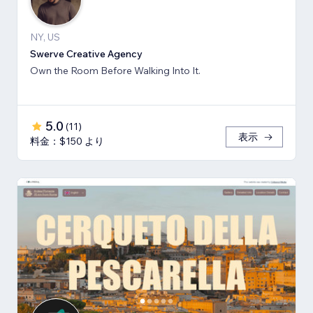
NY, US
Swerve Creative Agency
Own the Room Before Walking Into It.
5.0
(
11
)
表示
料金：$150 より