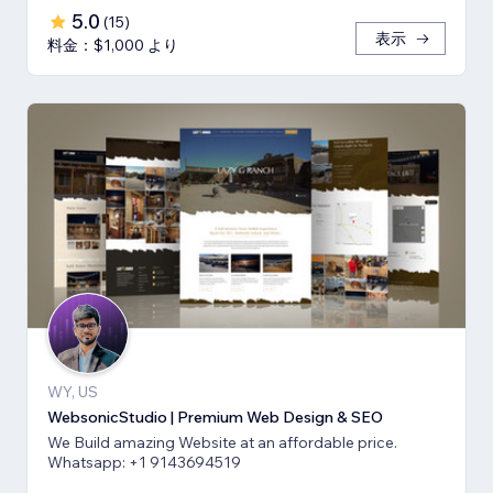
5.0
(
15
)
表示
料金：$1,000 より
WY, US
WebsonicStudio | Premium Web Design & SEO
We Build amazing Website at an affordable price.
Whatsapp: +1 9143694519