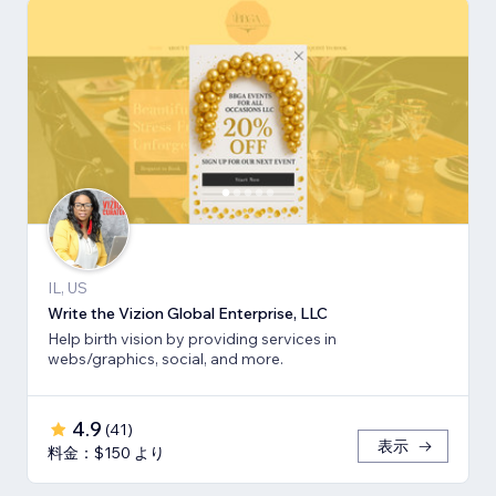
IL, US
Write the Vizion Global Enterprise, LLC
Help birth vision by providing services in
webs/graphics, social, and more.
4.9
(
41
)
表示
料金：$150 より