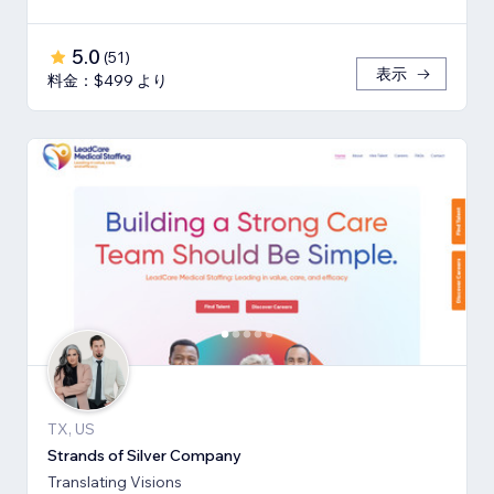
5.0
(
51
)
表示
料金：$499 より
TX, US
Strands of Silver Company
Translating Visions