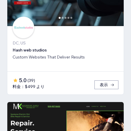
DC, US
Hash web studios
Custom Websites That Deliver Results
5.0
(
39
)
表示
料金：$499 より