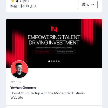
4.7
(
58
)
表示
料金：$500 より
NY, US
Yevhen Genome
Boost Your Startup with the Modern WIX Studio
Website