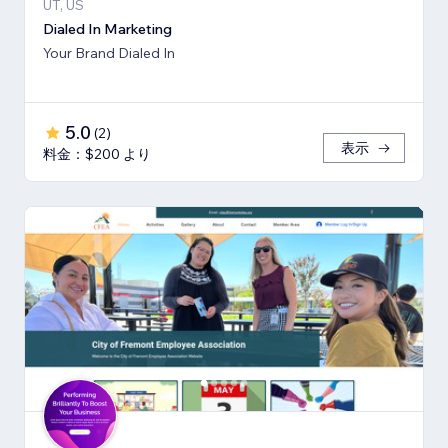
UT, US
Dialed In Marketing
Your Brand Dialed In
5.0
(
2
)
表示
料金：$200 より