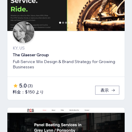
KY, US
The Glaeser Group
Full-Service Wix Design & Brand Strategy for Growing
Businesses
5.0
(
3
)
表示
料金：$150 より