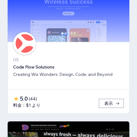
US
Code Flow Solutions
Creating Wix Wonders: Design, Code, and Beyond
5.0
(
44
)
表示
料金：$1 より