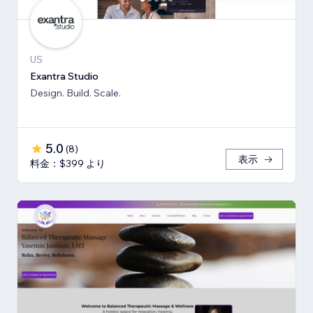
US
Exantra Studio
Design. Build. Scale.
5.0
(
8
)
表示
料金：$399 より