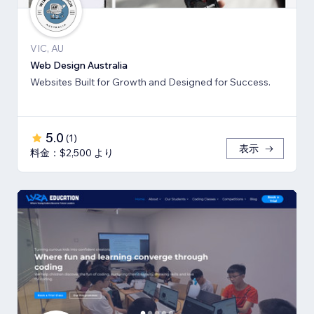
VIC, AU
Web Design Australia
Websites Built for Growth and Designed for Success.
5.0
(
1
)
表示
料金：$2,500 より