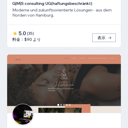
G|M|S consulting UG(haftungsbeschränkt)
Moderne und zukunftsorientierte Lösungen - aus dem
Norden von Hamburg.
5.0
(
35
)
表示
料金：$90 より