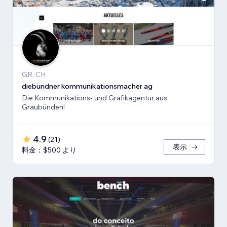
GR, CH
diebündner kommunikationsmacher ag
Die Kommunikations- und Grafikagentur aus
Graubünden!
4.9
(
21
)
表示
料金：$500 より