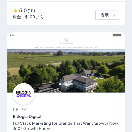
5.0
(
10
)
表示
料金：$100 より
PB, PK
Bitlogia Digital
Full Stack Marketing for Brands That Want Growth Now.
360° Growth Partner