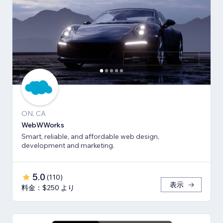
ON, CA
WebWWorks
Smart, reliable, and affordable web design,
development and marketing.
5.0
(
110
)
表示
料金：$250 より