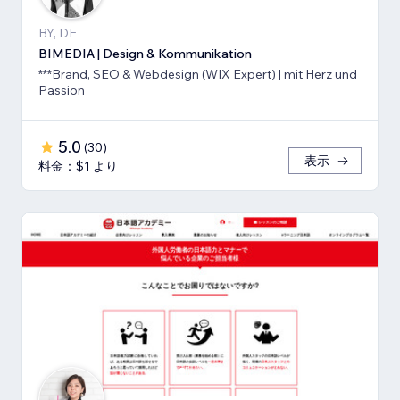
BY, DE
BIMEDIA | Design & Kommunikation
***Brand, SEO & Webdesign (WIX Expert) | mit Herz und
Passion
5.0
(
30
)
表示
料金：$1 より