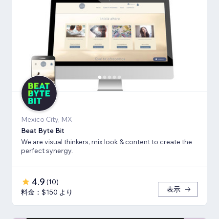
Mexico City, MX
Beat Byte Bit
We are visual thinkers, mix look & content to create the
perfect synergy.
4.9
(
10
)
表示
料金：$150 より