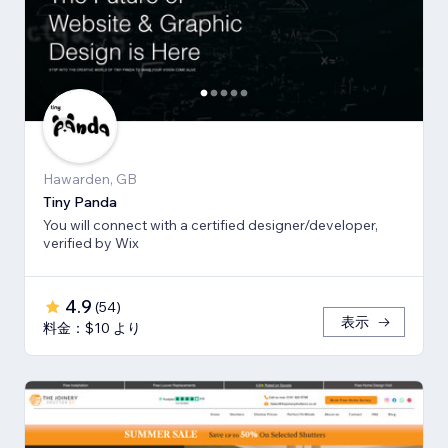
Hawarden, GB
Tiny Panda
You will connect with a certified designer/developer,
verified by Wix
4.9
(
54
)
表示
料金：$10 より