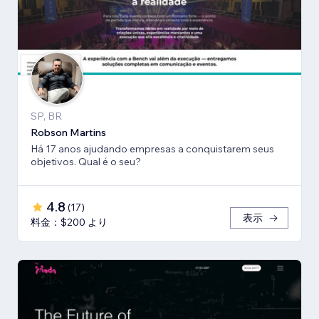
SP, BR
Robson Martins
Há 17 anos ajudando empresas a conquistarem seus
objetivos. Qual é o seu?
4.8
(
17
)
表示
料金：$200 より