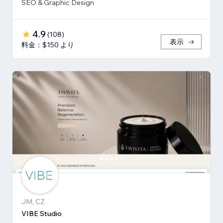
SEO & Graphic Design
4.9
(
108
)
表示
料金：$150 より
JM, CZ
VIBE Studio