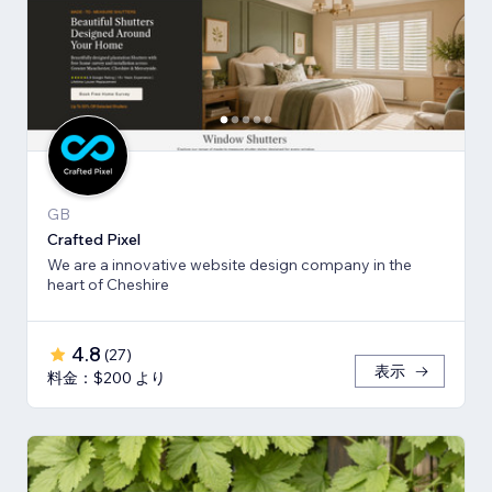
GB
Crafted Pixel
We are a innovative website design company in the
heart of Cheshire
4.8
(
27
)
表示
料金：$200 より