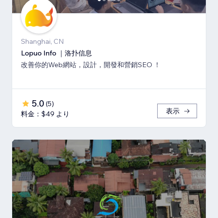
Shanghai, CN
Lopuo Info ｜洛扑信息
改善你的Web網站，設計，開發和營銷SEO ！
5.0
(
5
)
表示
料金：$49 より