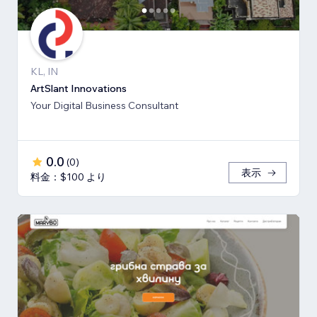
KL, IN
ArtSlant Innovations
Your Digital Business Consultant
0.0
(
0
)
表示
料金：$100 より