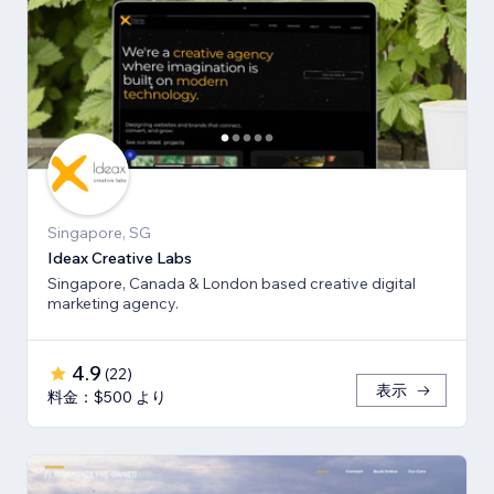
Singapore, SG
Ideax Creative Labs
Singapore, Canada & London based creative digital
marketing agency.
4.9
(
22
)
表示
料金：$500 より