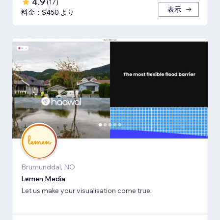
4.9
(
17
)
表示
料金：$450 より
Brumunddal, NO
Lemen Media
Let us make your visualisation come true.