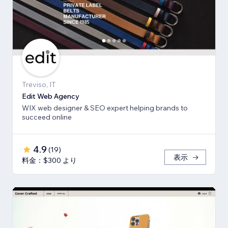
Treviso, IT
Edit Web Agency
WIX web designer & SEO expert helping brands to
succeed online
4.9
(
19
)
表示
料金：$300 より