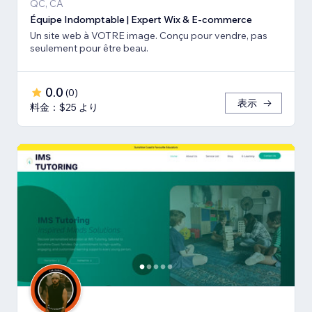
QC, CA
Équipe Indomptable | Expert Wix & E-commerce
Un site web à VOTRE image. Conçu pour vendre, pas
seulement pour être beau.
0.0
(
0
)
表示
料金：$25 より