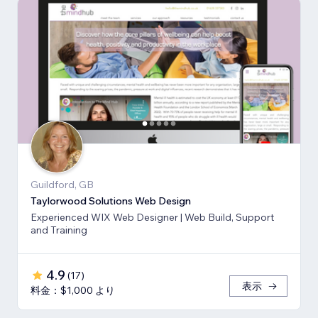
Guildford, GB
Taylorwood Solutions Web Design
Experienced WIX Web Designer | Web Build, Support
and Training
4.9
(
17
)
表示
料金：$1,000 より