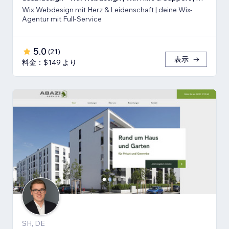
Wix Webdesign mit Herz & Leidenschaft | deine Wix-
Agentur mit Full-Service
5.0
(
21
)
表示
料金：$149 より
SH, DE