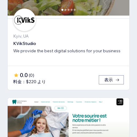
Kyiv, UA
KVikStudio
We provide the best digital solutions for your business
0.0
(
0
)
表示
料金：$220 より