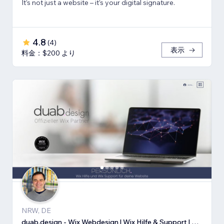
It’s not just a website – it’s your digital signature.
4.8
(
4
)
表示
料金：$200 より
NRW, DE
duab.design - Wix Webdesign | Wix Hilfe & Support | Wix SEO