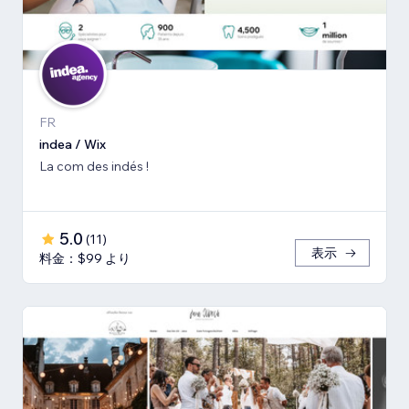
FR
indea / Wix
La com des indés !
5.0
(
11
)
表示
料金：$99 より