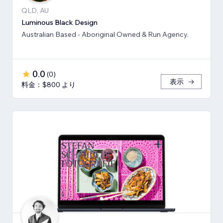
QLD, AU
Luminous Black Design
Australian Based - Aboriginal Owned & Run Agency.
0.0
(
0
)
表示
料金：$800 より