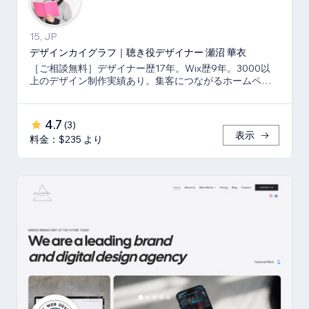
15, JP
デザインカイグラフ｜聴き役デザイナー 瀬沼 華衣
［ご相談無料］デザイナー歴17年。Wix歴9年。3000以
上のデザイン制作実績あり。集客につながるホームペー
ジと印刷物もまとめてご依頼可能。
4.7
(
3
)
表示
料金：$235 より