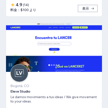
4.9
(
14
)
表示
料金：$100 より
Bogotá, CO
Eleve Studio
Le damos movimiento a tus ideas / We give movement
to your ideas.