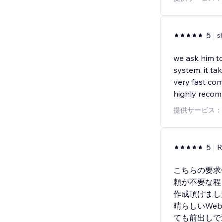
5
s
we ask him to
system. it t
very fast co
highly reco
提供サービス：
5
R
こちらの要求
頼が不要な程
作成頂けまし
晴らしいWe
ても前出しで