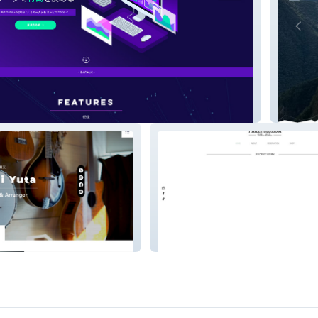
UKHU 
hailey blossom