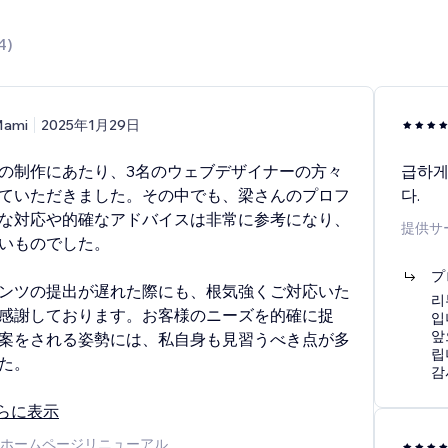
4
)
ami
2025年1月29日
の制作にあたり、3名のウェブデザイナーの方々
급하게
ていただきました。その中でも、梁さんのプロフ
다.
な対応や的確なアドバイスは非常に参考になり、
提供サ
いものでした。
プ
ンツの提出が遅れた際にも、根気強くご対応いた
리
感謝しております。お客様のニーズを的確に捉
입
앞
案をされる姿勢には、私自身も見習うべき点が多
립
た。
감
らに表示
ホームページリニューアル