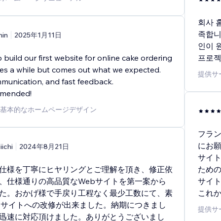
회사 
족합니
hin
2025年1月11日
인이 
 build our first website for online cake ordering
프로젝
akes a while but comes out what we expected.
提供サ
mmunication, and fast feedback.
mmended!
基本的なホームページデザイン
フラ
にお
iichi
2024年8月21日
サイ
仕様を丁寧にヒヤリングとご理解を頂き、修正依
ため
、仕様通りの高品質なWebサイトを第一案から
サイ
た。おかげ様で手戻り工程なく最少工数にて、素
これ
bサイトへの改修が出来ました。納期につきまし
提供サ
迅速に対応頂けました。ありがとうございまし