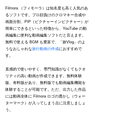
Filmora （フィモーラ）は知名度も高く人気のあ
るソフトです。プロ顔負けのクロマキー合成や
画面分割、PIP（ピクチャーインピクチャー）が
簡単にできるといった特徴から、YouTube の動
画編集に便利な動画編集ソフトだと言えます。
無料で使える BGM も豊富で、「旅Vlog」のよ
うなおしゃれな
旅行動画の作成
におすすめで
す。
直感的で使いやすく、専門知識がなくてもクオ
リティの高い動画が作成できます。無料体験
版、有料版があり、無料版でも動画編集機能を
体験することが可能です。ただ、出力した作品
には動画全体に Filmora ロゴの透かし（ウォー
ターマーク）が入ってしまう点に注意しましょ
う。
メリット
：有料版と変わらない編集機能が体験
できる